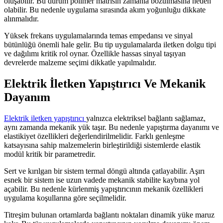
oluşabilir. Bu durum polimer matrisin zamanla bozulmasına neden
olabilir. Bu nedenle uygulama sırasında akım yoğunluğu dikkate
alınmalıdır.
Yüksek frekans uygulamalarında temas empedansı ve sinyal
bütünlüğü önemli hale gelir. Bu tip uygulamalarda iletken dolgu tipi
ve dağılımı kritik rol oynar. Özellikle hassas sinyal taşıyan
devrelerde malzeme seçimi dikkatle yapılmalıdır.
Elektrik İletken Yapıştırıcı Ve Mekanik
Dayanım
Elektrik iletken yapıştırıcı
yalnızca elektriksel bağlantı sağlamaz,
aynı zamanda mekanik yük taşır. Bu nedenle yapıştırma dayanımı ve
elastikiyet özellikleri değerlendirilmelidir. Farklı genleşme
katsayısına sahip malzemelerin birleştirildiği sistemlerde elastik
modül kritik bir parametredir.
Sert ve kırılgan bir sistem termal döngü altında çatlayabilir. Aşırı
esnek bir sistem ise uzun vadede mekanik stabilite kaybına yol
açabilir. Bu nedenle kürlenmiş yapıştırıcının mekanik özellikleri
uygulama koşullarına göre seçilmelidir.
Titreşim bulunan ortamlarda bağlantı noktaları dinamik yüke maruz