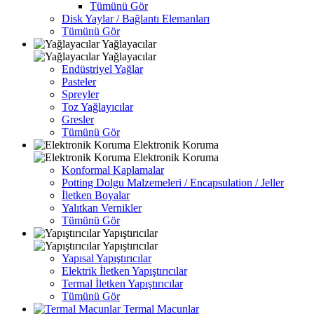
Tümünü Gör
Disk Yaylar / Bağlantı Elemanları
Tümünü Gör
Yağlayacılar
Yağlayacılar
Endüstriyel Yağlar
Pasteler
Spreyler
Toz Yağlayıcılar
Gresler
Tümünü Gör
Elektronik Koruma
Elektronik Koruma
Konformal Kaplamalar
Potting Dolgu Malzemeleri / Encapsulation / Jeller
İletken Boyalar
Yalıtkan Vernikler
Tümünü Gör
Yapıştırıcılar
Yapıştırıcılar
Yapısal Yapıştırıcılar
Elektrik İletken Yapıştırıcılar
Termal İletken Yapıştırıcılar
Tümünü Gör
Termal Macunlar