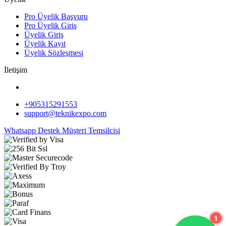
Pro Üyelik Başvuru
Pro Üyelik Giriş
Üyelik Giriş
Üyelik Kayıt
Üyelik Sözleşmesi
İletişim
+905315291553
support@teknikexpo.com
Whatsapp Destek
Müşteri Temsilcisi
1