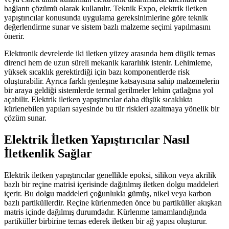
bağlantı çözümü olarak kullanılır. Teknik Expo, elektrik iletken
yapıştırıcılar konusunda uygulama gereksinimlerine göre teknik
değerlendirme sunar ve sistem bazlı malzeme seçimi yapılmasını
önerir.
Elektronik devrelerde iki iletken yüzey arasında hem düşük temas
direnci hem de uzun süreli mekanik kararlılık istenir. Lehimleme,
yüksek sıcaklık gerektirdiği için bazı komponentlerde risk
oluşturabilir. Ayrıca farklı genleşme katsayısına sahip malzemelerin
bir araya geldiği sistemlerde termal gerilmeler lehim çatlağına yol
açabilir. Elektrik iletken yapıştırıcılar daha düşük sıcaklıkta
kürlenebilen yapıları sayesinde bu tür riskleri azaltmaya yönelik bir
çözüm sunar.
Elektrik İletken Yapıştırıcılar Nasıl
İletkenlik Sağlar
Elektrik iletken yapıştırıcılar genellikle epoksi, silikon veya akrilik
bazlı bir reçine matrisi içerisinde dağıtılmış iletken dolgu maddeleri
içerir. Bu dolgu maddeleri çoğunlukla gümüş, nikel veya karbon
bazlı partiküllerdir. Reçine kürlenmeden önce bu partiküller akışkan
matris içinde dağılmış durumdadır. Kürlenme tamamlandığında
partiküller birbirine temas ederek iletken bir ağ yapısı oluşturur.