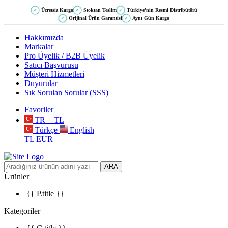
Ücretsiz Kargo
Stoktan Teslim
Türkiye'nin Resmi Distribütörü
✓
✓
✓
Orijinal Ürün Garantisi
Aynı Gün Kargo
✓
✓
Hakkımızda
Markalar
Pro Üyelik / B2B Üyelik
Satıcı Başvurusu
Müşteri Hizmetleri
Duyurular
Sık Sorulan Sorular (SSS)
Favoriler
TR − TL
Türkçe
English
TL
EUR
ARA
Ürünler
{{ P.title }}
Kategoriler