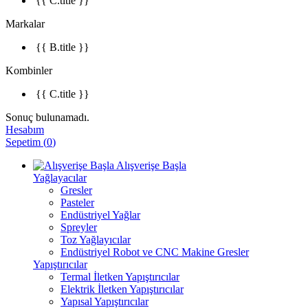
{{ C.title }}
Markalar
{{ B.title }}
Kombinler
{{ C.title }}
Sonuç bulunamadı.
Hesabım
Sepetim
(
0
)
Alışverişe Başla
Yağlayacılar
Gresler
Pasteler
Endüstriyel Yağlar
Spreyler
Toz Yağlayıcılar
Endüstriyel Robot ve CNC Makine Gresler
Yapıştırıcılar
Termal İletken Yapıştırıcılar
Elektrik İletken Yapıştırıcılar
Yapısal Yapıştırıcılar