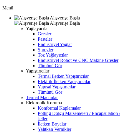
Menü
Alışverişe Başla
Alışverişe Başla
Yağlayacılar
Gresler
Pasteler
Endüstriyel Yağlar
Spreyler
Toz Yağlayıcılar
Endüstriyel Robot ve CNC Makine Gresler
Tümünü Gör
Yapıştırıcılar
Termal İletken Yapıştırıcılar
Elektrik İletken Yapıştırıcılar
Yapısal Yapıştırıcılar
Tümünü Gör
Termal Macunlar
Elektronik Koruma
Konformal Kaplamalar
Potting Dolgu Malzemeleri / Encapsulation /
Jeller
İletken Boyalar
Yalıtkan Vernikler