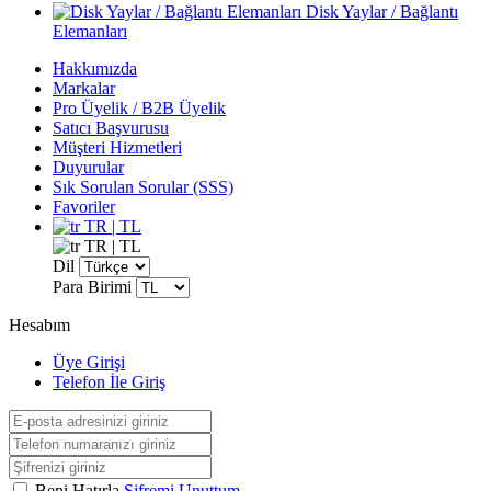
Disk Yaylar / Bağlantı
Elemanları
Hakkımızda
Markalar
Pro Üyelik / B2B Üyelik
Satıcı Başvurusu
Müşteri Hizmetleri
Duyurular
Sık Sorulan Sorular (SSS)
Favoriler
TR | TL
TR | TL
Dil
Para Birimi
Hesabım
Üye Girişi
Telefon İle Giriş
Beni Hatırla
Şifremi Unuttum