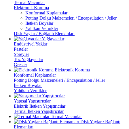
Termal Macunlar
Elektronik Koruma
Konformal Kaplamalar
Potting Dolgu Malzemeleri / Encapsulation / Jeller
İletken Boyalar
Yalıtkan Vernikler
Disk Yaylar / Bağlantı Elemanları
Yağlayacılar
Endüstriyel Yağlar
Pasteler
Spreyler
Toz Yağlayıcılar
Gresler
Elektronik Koruma
Konformal Kaplamalar
Potting Dolgu Malzemeleri / Encapsulation / Jeller
İletken Boyalar
Yalıtkan Vernikler
Yapıştırıcılar
Yapısal Yapıştırıcılar
Elektrik İletken Yapıştırıcılar
Termal İletken Yapıştırıcılar
Termal Macunlar
Disk Yaylar / Bağlantı
Elemanları