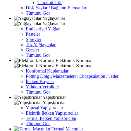
Tümünü Gör
Disk Yaylar / Bağlantı Elemanları
Tümünü Gör
Yağlayacılar
Yağlayacılar
Endüstriyel Yağlar
Pasteler
Spreyler
Toz Yağlayıcılar
Gresler
Tümünü Gör
Elektronik Koruma
Elektronik Koruma
Konformal Kaplamalar
Potting Dolgu Malzemeleri / Encapsulation / Jeller
İletken Boyalar
Yalıtkan Vernikler
Tümünü Gör
Yapıştırıcılar
Yapıştırıcılar
Yapısal Yapıştırıcılar
Elektrik İletken Yapıştırıcılar
Termal İletken Yapıştırıcılar
Tümünü Gör
Termal Macunlar