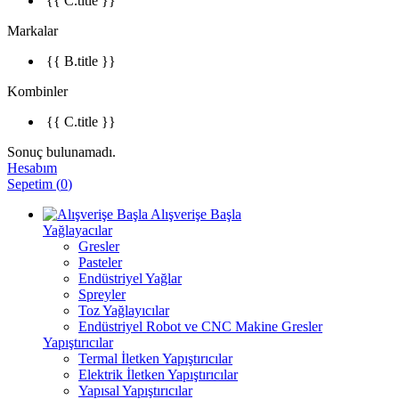
{{ C.title }}
Markalar
{{ B.title }}
Kombinler
{{ C.title }}
Sonuç bulunamadı.
Hesabım
Sepetim
(
0
)
Alışverişe Başla
Yağlayacılar
Gresler
Pasteler
Endüstriyel Yağlar
Spreyler
Toz Yağlayıcılar
Endüstriyel Robot ve CNC Makine Gresler
Yapıştırıcılar
Termal İletken Yapıştırıcılar
Elektrik İletken Yapıştırıcılar
Yapısal Yapıştırıcılar