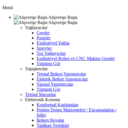
Menü
Alışverişe Başla
Alışverişe Başla
Yağlayacılar
Gresler
Pasteler
Endüstriyel Yağlar
Spreyler
Toz Yağlayıcılar
Endüstriyel Robot ve CNC Makine Gresler
Tümünü Gör
Yapıştırıcılar
Termal İletken Yapıştırıcılar
Elektrik İletken Yapıştırıcılar
Yapısal Yapıştırıcılar
Tümünü Gör
Termal Macunlar
Elektronik Koruma
Konformal Kaplamalar
Potting Dolgu Malzemeleri / Encapsulation /
Jeller
İletken Boyalar
Yalıtkan Vernikler