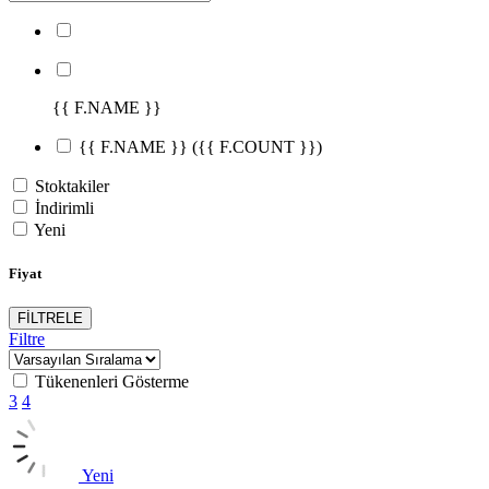
{{ F.NAME }}
{{ F.NAME }}
({{ F.COUNT }})
Stoktakiler
İndirimli
Yeni
Fiyat
FİLTRELE
Filtre
Tükenenleri Gösterme
3
4
Yeni