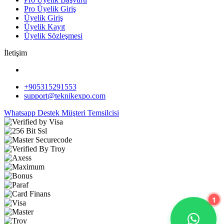
Pro Üyelik Giriş
Üyelik Giriş
Üyelik Kayıt
Üyelik Sözleşmesi
İletişim
+905315291553
support@teknikexpo.com
Whatsapp Destek
Müşteri Temsilcisi
1