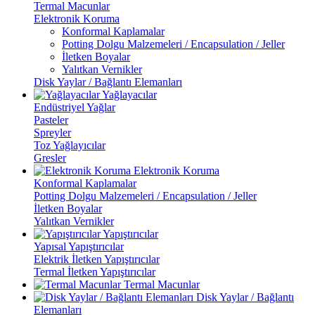
Termal Macunlar
Elektronik Koruma
Konformal Kaplamalar
Potting Dolgu Malzemeleri / Encapsulation / Jeller
İletken Boyalar
Yalıtkan Vernikler
Disk Yaylar / Bağlantı Elemanları
Yağlayacılar
Endüstriyel Yağlar
Pasteler
Spreyler
Toz Yağlayıcılar
Gresler
Elektronik Koruma
Konformal Kaplamalar
Potting Dolgu Malzemeleri / Encapsulation / Jeller
İletken Boyalar
Yalıtkan Vernikler
Yapıştırıcılar
Yapısal Yapıştırıcılar
Elektrik İletken Yapıştırıcılar
Termal İletken Yapıştırıcılar
Termal Macunlar
Disk Yaylar / Bağlantı
Elemanları