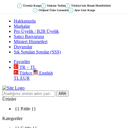
Ücretsiz Kargo
Stoktan Teslim
Türkiye'nin Resmi Distribütörü
✓
✓
✓
Orijinal Ürün Garantisi
Aynı Gün Kargo
✓
✓
Hakkımızda
Markalar
Pro Üyelik / B2B Üyelik
Satıcı Başvurusu
Müşteri Hizmetleri
Duyurular
Sık Sorulan Sorular (SSS)
Favoriler
TR − TL
Türkçe
English
TL
EUR
ARA
Ürünler
{{ P.title }}
Kategoriler