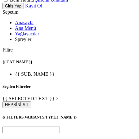
Kayıt Ol
Giriş Yap
Sepetim
Anasayfa
Ana Menü
Yağlayacılar
Spreyler
Filtre
{{ CAT. NAME }}
{{ SUB. NAME }}
Seçilen Filtreler
{{ SELECTED.TEXT }} ×
HEPSİNİ SİL
{{ FILTERS.VARIANTS.TYPE1_NAME }}