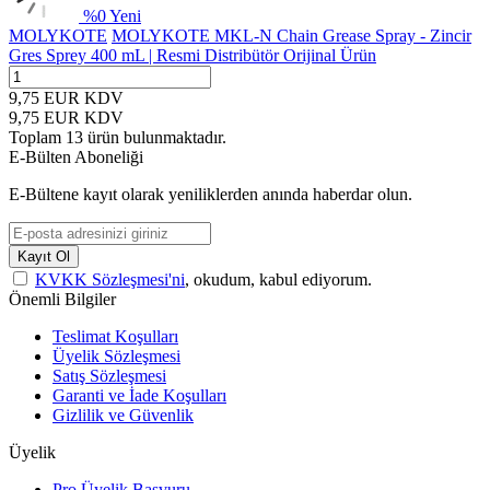
%
0
Yeni
MOLYKOTE
MOLYKOTE MKL-N Chain Grease Spray - Zincir
Gres Sprey 400 mL | Resmi Distribütör Orijinal Ürün
9,75
EUR
KDV
9,75
EUR
KDV
Toplam
13
ürün bulunmaktadır.
E-Bülten Aboneliği
E-Bültene kayıt olarak yeniliklerden anında haberdar olun.
Kayıt Ol
KVKK Sözleşmesi'ni
, okudum, kabul ediyorum.
Önemli Bilgiler
Teslimat Koşulları
Üyelik Sözleşmesi
Satış Sözleşmesi
Garanti ve İade Koşulları
Gizlilik ve Güvenlik
Üyelik
Pro Üyelik Başvuru