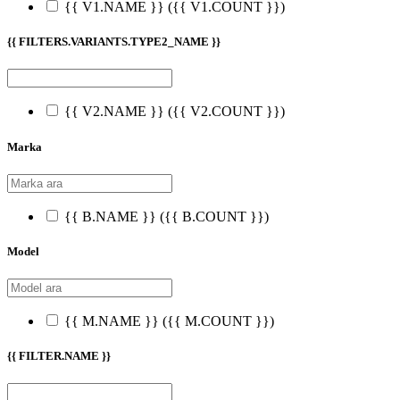
{{ V1.NAME }}
({{ V1.COUNT }})
{{ FILTERS.VARIANTS.TYPE2_NAME }}
{{ V2.NAME }}
({{ V2.COUNT }})
Marka
{{ B.NAME }}
({{ B.COUNT }})
Model
{{ M.NAME }}
({{ M.COUNT }})
{{ FILTER.NAME }}