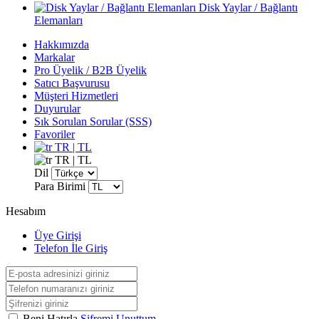
Disk Yaylar / Bağlantı
Elemanları
Hakkımızda
Markalar
Pro Üyelik / B2B Üyelik
Satıcı Başvurusu
Müşteri Hizmetleri
Duyurular
Sık Sorulan Sorular (SSS)
Favoriler
TR | TL
TR | TL
Dil
Para Birimi
Hesabım
Üye Girişi
Telefon İle Giriş
Beni Hatırla
Şifremi Unuttum