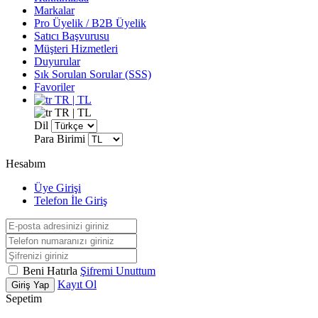
Markalar
Pro Üyelik / B2B Üyelik
Satıcı Başvurusu
Müşteri Hizmetleri
Duyurular
Sık Sorulan Sorular (SSS)
Favoriler
TR | TL
TR | TL
Dil
Para Birimi
Hesabım
Üye Girişi
Telefon İle Giriş
Beni Hatırla
Şifremi Unuttum
Kayıt Ol
Giriş Yap
Sepetim