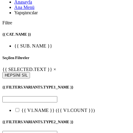
Anasayfa
Ana Menü
Yapıştırıcılar
Filtre
{{ CAT. NAME }}
{{ SUB. NAME }}
Seçilen Filtreler
{{ SELECTED.TEXT }} ×
HEPSİNİ SİL
{{ FILTERS.VARIANTS.TYPE1_NAME }}
{{ V1.NAME }}
({{ V1.COUNT }})
{{ FILTERS.VARIANTS.TYPE2_NAME }}