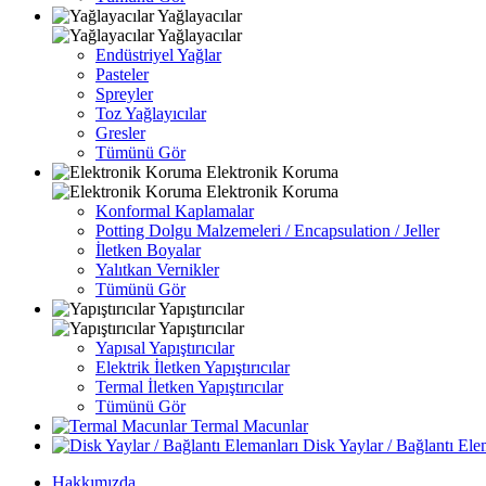
Yağlayacılar
Yağlayacılar
Endüstriyel Yağlar
Pasteler
Spreyler
Toz Yağlayıcılar
Gresler
Tümünü Gör
Elektronik Koruma
Elektronik Koruma
Konformal Kaplamalar
Potting Dolgu Malzemeleri / Encapsulation / Jeller
İletken Boyalar
Yalıtkan Vernikler
Tümünü Gör
Yapıştırıcılar
Yapıştırıcılar
Yapısal Yapıştırıcılar
Elektrik İletken Yapıştırıcılar
Termal İletken Yapıştırıcılar
Tümünü Gör
Termal Macunlar
Disk Yaylar / Bağlantı Ele
Hakkımızda