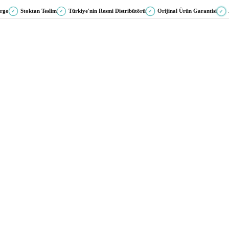
argo
Stoktan Teslim
Türkiye'nin Resmi Distribütörü
Orijinal Ürün Garantisi
✓
✓
✓
✓