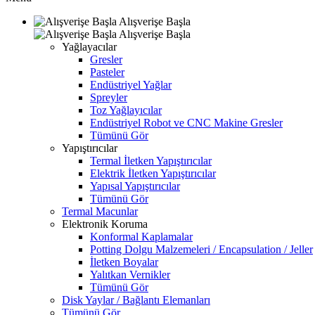
Alışverişe Başla
Alışverişe Başla
Yağlayacılar
Gresler
Pasteler
Endüstriyel Yağlar
Spreyler
Toz Yağlayıcılar
Endüstriyel Robot ve CNC Makine Gresler
Tümünü Gör
Yapıştırıcılar
Termal İletken Yapıştırıcılar
Elektrik İletken Yapıştırıcılar
Yapısal Yapıştırıcılar
Tümünü Gör
Termal Macunlar
Elektronik Koruma
Konformal Kaplamalar
Potting Dolgu Malzemeleri / Encapsulation / Jeller
İletken Boyalar
Yalıtkan Vernikler
Tümünü Gör
Disk Yaylar / Bağlantı Elemanları
Tümünü Gör