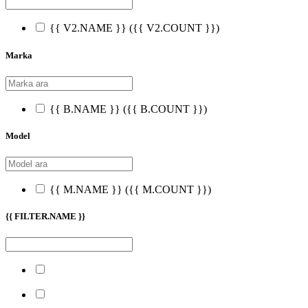
{{ V2.NAME }}
({{ V2.COUNT }})
Marka
{{ B.NAME }}
({{ B.COUNT }})
Model
{{ M.NAME }}
({{ M.COUNT }})
{{ FILTER.NAME }}