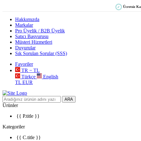
Ücretsiz K
✓
Hakkımızda
Markalar
Pro Üyelik / B2B Üyelik
Satıcı Başvurusu
Müşteri Hizmetleri
Duyurular
Sık Sorulan Sorular (SSS)
Favoriler
TR − TL
Türkçe
English
TL
EUR
ARA
Ürünler
{{ P.title }}
Kategoriler
{{ C.title }}