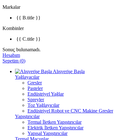
Markalar
{{ B.title }}
Kombinler
{{ C.title }}
Sonuç bulunamadı.
Hesabım
Sepetim
(
0
)
Alışverişe Başla
Yağlayacılar
Gresler
Pasteler
Endüstriyel Yağlar
Spreyler
Toz Yağlayıcılar
Endüstriyel Robot ve CNC Makine Gresler
Yapıştırıcılar
Termal İletken Yapıştırıcılar
Elektrik İletken Yapıştırıcılar
Yapısal Yapıştırıcılar
Termal Macunlar