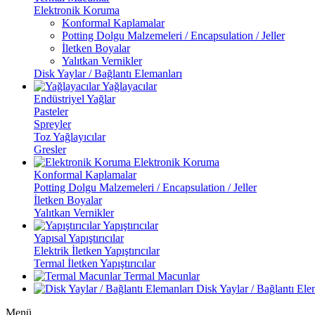
Elektronik Koruma
Konformal Kaplamalar
Potting Dolgu Malzemeleri / Encapsulation / Jeller
İletken Boyalar
Yalıtkan Vernikler
Disk Yaylar / Bağlantı Elemanları
Yağlayacılar
Endüstriyel Yağlar
Pasteler
Spreyler
Toz Yağlayıcılar
Gresler
Elektronik Koruma
Konformal Kaplamalar
Potting Dolgu Malzemeleri / Encapsulation / Jeller
İletken Boyalar
Yalıtkan Vernikler
Yapıştırıcılar
Yapısal Yapıştırıcılar
Elektrik İletken Yapıştırıcılar
Termal İletken Yapıştırıcılar
Termal Macunlar
Disk Yaylar / Bağlantı Ele
Menü