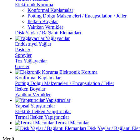
Elektronik Koruma
Konformal Kaplamalar
Potting Dolgu Malzemeleri / Encapsulation / Jeller
İletken Boyalar
Yalıtkan Vernikler
Disk Yaylar / Bağlantı Elemanları
Yağlayacılar
Endüstriyel Yağlar
Pasteler
Spreyler
Toz Yağlayıcılar
Gresler
Elektronik Koruma
Konformal Kaplamalar
Potting Dolgu Malzemeleri / Encapsulation / Jeller
İletken Boyalar
Yalıtkan Vernikler
Yapıştırıcılar
Yapısal Yapıştırıcılar
Elektrik İletken Yapıştırıcılar
Termal İletken Yapıştırıcılar
Termal Macunlar
Disk Yaylar / Bağlantı Ele
Menü