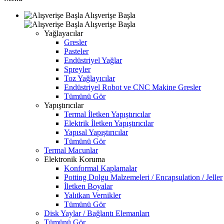
Alışverişe Başla
Alışverişe Başla
Yağlayacılar
Gresler
Pasteler
Endüstriyel Yağlar
Spreyler
Toz Yağlayıcılar
Endüstriyel Robot ve CNC Makine Gresler
Tümünü Gör
Yapıştırıcılar
Termal İletken Yapıştırıcılar
Elektrik İletken Yapıştırıcılar
Yapısal Yapıştırıcılar
Tümünü Gör
Termal Macunlar
Elektronik Koruma
Konformal Kaplamalar
Potting Dolgu Malzemeleri / Encapsulation / Jeller
İletken Boyalar
Yalıtkan Vernikler
Tümünü Gör
Disk Yaylar / Bağlantı Elemanları
Tümünü Gör