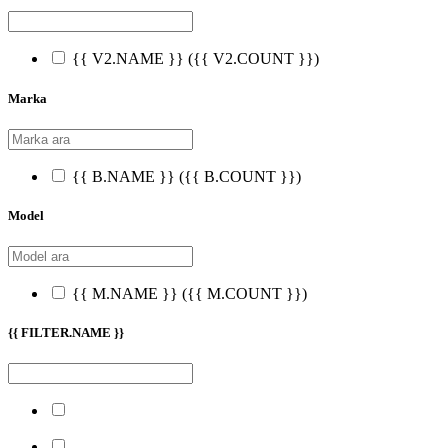
{{ V2.NAME }}
({{ V2.COUNT }})
Marka
{{ B.NAME }}
({{ B.COUNT }})
Model
{{ M.NAME }}
({{ M.COUNT }})
{{ FILTER.NAME }}