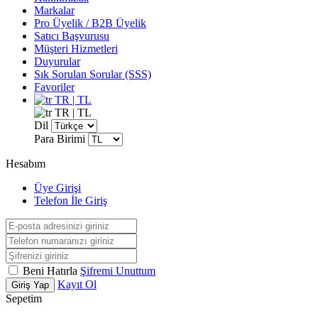
Markalar
Pro Üyelik / B2B Üyelik
Satıcı Başvurusu
Müşteri Hizmetleri
Duyurular
Sık Sorulan Sorular (SSS)
Favoriler
TR | TL
TR | TL
Dil
Para Birimi
Hesabım
Üye Girişi
Telefon İle Giriş
Beni Hatırla
Şifremi Unuttum
Kayıt Ol
Giriş Yap
Sepetim