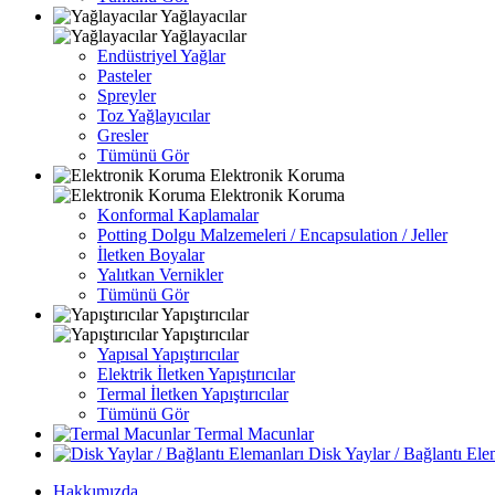
Yağlayacılar
Yağlayacılar
Endüstriyel Yağlar
Pasteler
Spreyler
Toz Yağlayıcılar
Gresler
Tümünü Gör
Elektronik Koruma
Elektronik Koruma
Konformal Kaplamalar
Potting Dolgu Malzemeleri / Encapsulation / Jeller
İletken Boyalar
Yalıtkan Vernikler
Tümünü Gör
Yapıştırıcılar
Yapıştırıcılar
Yapısal Yapıştırıcılar
Elektrik İletken Yapıştırıcılar
Termal İletken Yapıştırıcılar
Tümünü Gör
Termal Macunlar
Disk Yaylar / Bağlantı Ele
Hakkımızda