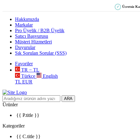
Ücretsiz K
✓
Hakkımızda
Markalar
Pro Üyelik / B2B Üyelik
Satıcı Başvurusu
Müşteri Hizmetleri
Duyurular
Sık Sorulan Sorular (SSS)
Favoriler
TR − TL
Türkçe
English
TL
EUR
ARA
Ürünler
{{ P.title }}
Kategoriler
{{ C.title }}