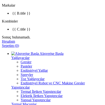
Markalar
{{ B.title }}
Kombinler
{{ C.title }}
Sonuç bulunamadı.
Hesabım
Sepetim
(
0
)
Alışverişe Başla
Yağlayacılar
Gresler
Pasteler
Endüstriyel Yağlar
Spreyler
Toz Yağlayıcılar
Endüstriyel Robot ve CNC Makine Gresler
Yapıştırıcılar
Termal İletken Yapıştırıcılar
Elektrik İletken Yapıştırıcılar
Yapısal Yapıştırıcılar
Termal Macunlar