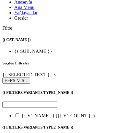
Anasayfa
Ana Menü
Yağlayacılar
Gresler
Filtre
{{ CAT. NAME }}
{{ SUB. NAME }}
Seçilen Filtreler
{{ SELECTED.TEXT }} ×
HEPSİNİ SİL
{{ FILTERS.VARIANTS.TYPE1_NAME }}
{{ V1.NAME }}
({{ V1.COUNT }})
{{ FILTERS.VARIANTS.TYPE2_NAME }}