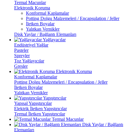
Termal Macunlar
Elektronik Koruma
Konformal Kaplamalar
Potting Dolgu Malzemeleri / Encapsulation / Jeller
İletken Boyalar
Yalıtkan Vernikler
Disk Yaylar / Bağlantı Elemanları
Yağlayacılar
Endüstriyel Yağlar
Pasteler
Spreyler
Toz Yağlayıcılar
Gresler
Elektronik Koruma
Konformal Kaplamalar
Potting Dolgu Malzemeleri / Encapsulation / Jeller
İletken Boyalar
Yalıtkan Vernikler
Yapıştırıcılar
Yapısal Yapıştırıcılar
Elektrik İletken Yapıştırıcılar
Termal İletken Yapıştırıcılar
Termal Macunlar
Disk Yaylar / Bağlantı
Elemanları