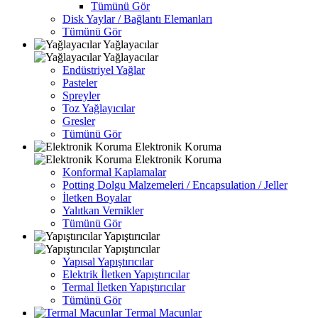
Tümünü Gör
Disk Yaylar / Bağlantı Elemanları
Tümünü Gör
Yağlayacılar
Yağlayacılar
Endüstriyel Yağlar
Pasteler
Spreyler
Toz Yağlayıcılar
Gresler
Tümünü Gör
Elektronik Koruma
Elektronik Koruma
Konformal Kaplamalar
Potting Dolgu Malzemeleri / Encapsulation / Jeller
İletken Boyalar
Yalıtkan Vernikler
Tümünü Gör
Yapıştırıcılar
Yapıştırıcılar
Yapısal Yapıştırıcılar
Elektrik İletken Yapıştırıcılar
Termal İletken Yapıştırıcılar
Tümünü Gör
Termal Macunlar