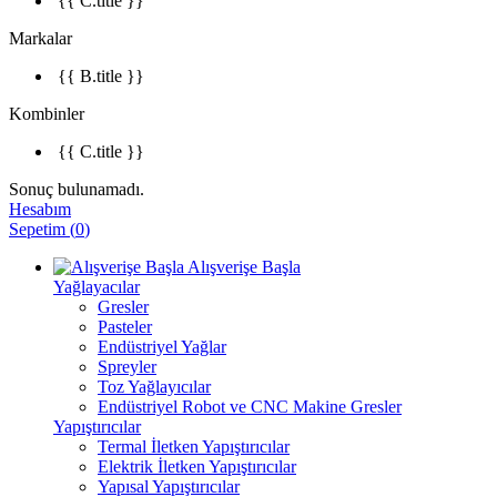
{{ C.title }}
Markalar
{{ B.title }}
Kombinler
{{ C.title }}
Sonuç bulunamadı.
Hesabım
Sepetim
(
0
)
Alışverişe Başla
Yağlayacılar
Gresler
Pasteler
Endüstriyel Yağlar
Spreyler
Toz Yağlayıcılar
Endüstriyel Robot ve CNC Makine Gresler
Yapıştırıcılar
Termal İletken Yapıştırıcılar
Elektrik İletken Yapıştırıcılar
Yapısal Yapıştırıcılar