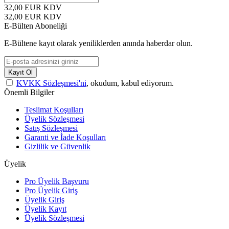
32,00
EUR
KDV
32,00
EUR
KDV
E-Bülten Aboneliği
E-Bültene kayıt olarak yeniliklerden anında haberdar olun.
Kayıt Ol
KVKK Sözleşmesi'ni
, okudum, kabul ediyorum.
Önemli Bilgiler
Teslimat Koşulları
Üyelik Sözleşmesi
Satış Sözleşmesi
Garanti ve İade Koşulları
Gizlilik ve Güvenlik
Üyelik
Pro Üyelik Başvuru
Pro Üyelik Giriş
Üyelik Giriş
Üyelik Kayıt
Üyelik Sözleşmesi