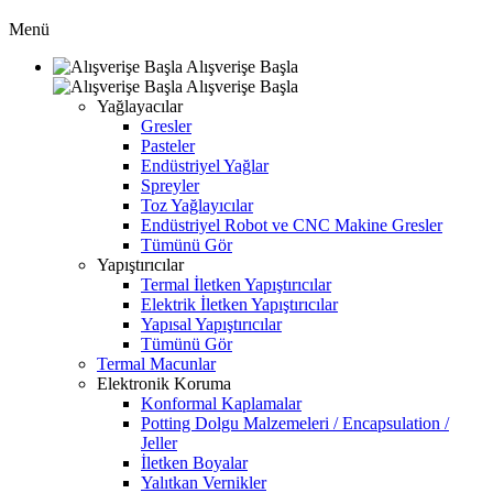
Menü
Alışverişe Başla
Alışverişe Başla
Yağlayacılar
Gresler
Pasteler
Endüstriyel Yağlar
Spreyler
Toz Yağlayıcılar
Endüstriyel Robot ve CNC Makine Gresler
Tümünü Gör
Yapıştırıcılar
Termal İletken Yapıştırıcılar
Elektrik İletken Yapıştırıcılar
Yapısal Yapıştırıcılar
Tümünü Gör
Termal Macunlar
Elektronik Koruma
Konformal Kaplamalar
Potting Dolgu Malzemeleri / Encapsulation /
Jeller
İletken Boyalar
Yalıtkan Vernikler