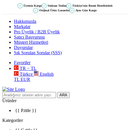
Ücretsiz Kargo
Stoktan Teslim
Türkiye'nin Resmi Distribütörü
✓
✓
✓
Orijinal Ürün Garantisi
Aynı Gün Kargo
✓
✓
Hakkımızda
Markalar
Pro Üyelik / B2B Üyelik
Satıcı Başvurusu
Müşteri Hizmetleri
Duyurular
Sık Sorulan Sorular (SSS)
Favoriler
TR − TL
Türkçe
English
TL
EUR
ARA
Ürünler
{{ P.title }}
Kategoriler