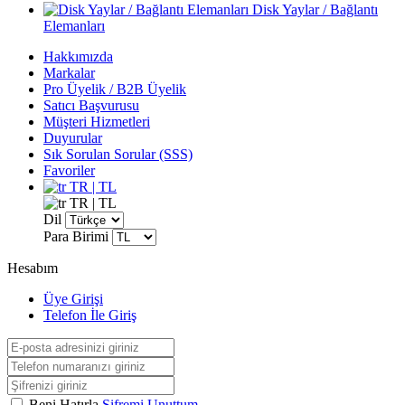
Disk Yaylar / Bağlantı
Elemanları
Hakkımızda
Markalar
Pro Üyelik / B2B Üyelik
Satıcı Başvurusu
Müşteri Hizmetleri
Duyurular
Sık Sorulan Sorular (SSS)
Favoriler
TR | TL
TR | TL
Dil
Para Birimi
Hesabım
Üye Girişi
Telefon İle Giriş
Beni Hatırla
Şifremi Unuttum