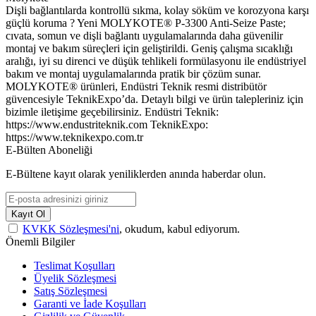
Dişli bağlantılarda kontrollü sıkma, kolay söküm ve korozyona karşı
güçlü koruma ? Yeni MOLYKOTE® P-3300 Anti-Seize Paste;
cıvata, somun ve dişli bağlantı uygulamalarında daha güvenilir
montaj ve bakım süreçleri için geliştirildi. Geniş çalışma sıcaklığı
aralığı, iyi su direnci ve düşük tehlikeli formülasyonu ile endüstriyel
bakım ve montaj uygulamalarında pratik bir çözüm sunar.
MOLYKOTE® ürünleri, Endüstri Teknik resmi distribütör
güvencesiyle TeknikExpo’da. Detaylı bilgi ve ürün talepleriniz için
bizimle iletişime geçebilirsiniz. Endüstri Teknik:
https://www.endustriteknik.com TeknikExpo:
https://www.teknikexpo.com.tr
E-Bülten Aboneliği
E-Bültene kayıt olarak yeniliklerden anında haberdar olun.
Kayıt Ol
KVKK Sözleşmesi'ni
, okudum, kabul ediyorum.
Önemli Bilgiler
Teslimat Koşulları
Üyelik Sözleşmesi
Satış Sözleşmesi
Garanti ve İade Koşulları