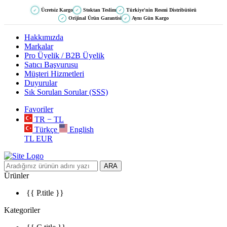
Ücretsiz Kargo
Stoktan Teslim
Türkiye'nin Resmi Distribütörü
✓
✓
✓
Orijinal Ürün Garantisi
Aynı Gün Kargo
✓
✓
Hakkımızda
Markalar
Pro Üyelik / B2B Üyelik
Satıcı Başvurusu
Müşteri Hizmetleri
Duyurular
Sık Sorulan Sorular (SSS)
Favoriler
TR − TL
Türkçe
English
TL
EUR
ARA
Ürünler
{{ P.title }}
Kategoriler