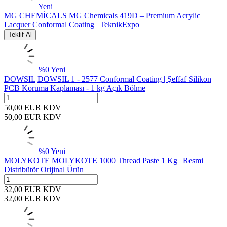
Yeni
MG CHEMİCALS
MG Chemicals 419D – Premium Acrylic
Lacquer Conformal Coating | TeknikExpo
Teklif Al
%
0
Yeni
DOWSIL
DOWSIL 1 - 2577 Conformal Coating | Şeffaf Silikon
PCB Koruma Kaplaması - 1 kg Açık Bölme
50,00
EUR
KDV
50,00
EUR
KDV
%
0
Yeni
MOLYKOTE
MOLYKOTE 1000 Thread Paste 1 Kg | Resmi
Distribütör Orijinal Ürün
32,00
EUR
KDV
32,00
EUR
KDV