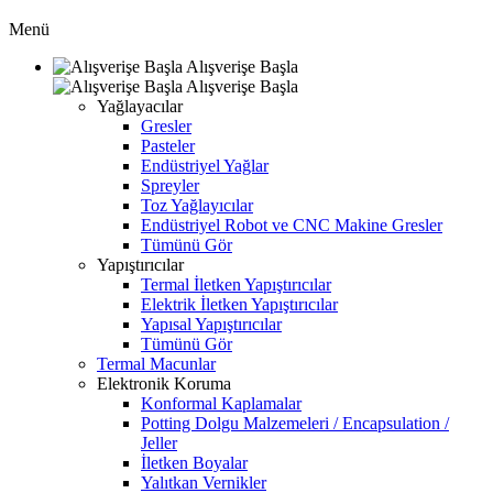
Menü
Alışverişe Başla
Alışverişe Başla
Yağlayacılar
Gresler
Pasteler
Endüstriyel Yağlar
Spreyler
Toz Yağlayıcılar
Endüstriyel Robot ve CNC Makine Gresler
Tümünü Gör
Yapıştırıcılar
Termal İletken Yapıştırıcılar
Elektrik İletken Yapıştırıcılar
Yapısal Yapıştırıcılar
Tümünü Gör
Termal Macunlar
Elektronik Koruma
Konformal Kaplamalar
Potting Dolgu Malzemeleri / Encapsulation /
Jeller
İletken Boyalar
Yalıtkan Vernikler