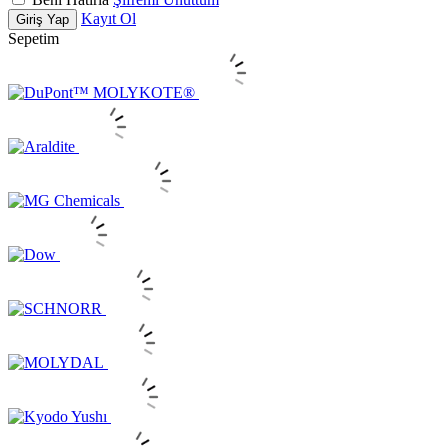
Kayıt Ol
Giriş Yap
Sepetim