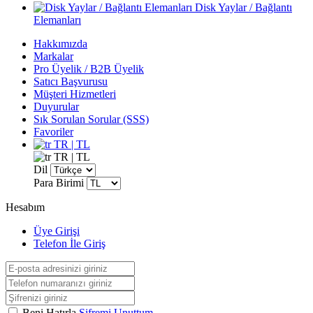
Disk Yaylar / Bağlantı
Elemanları
Hakkımızda
Markalar
Pro Üyelik / B2B Üyelik
Satıcı Başvurusu
Müşteri Hizmetleri
Duyurular
Sık Sorulan Sorular (SSS)
Favoriler
TR | TL
TR | TL
Dil
Para Birimi
Hesabım
Üye Girişi
Telefon İle Giriş
Beni Hatırla
Şifremi Unuttum