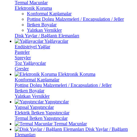
Termal Macunlar
Elektronik Koruma
Konformal Kaplamalar
Potting Dolgu Malzemeleri / Encapsulation / Jeller
İletken Boyalar
Yalıtkan Vernikler
Disk Yaylar / Bağlantı Elemanları
Yağlayacılar
Endüstriyel Yağlar
Pasteler
Spreyler
Toz Yağlayıcılar
Gresler
Elektronik Koruma
Konformal Kaplamalar
Potting Dolgu Malzemeleri / Encapsulation / Jeller
İletken Boyalar
Yalıtkan Vernikler
Yapıştırıcılar
Yapısal Yapıştırıcılar
Elektrik İletken Yapıştırıcılar
Termal İletken Yapıştırıcılar
Termal Macunlar
Disk Yaylar / Bağlantı
Elemanları