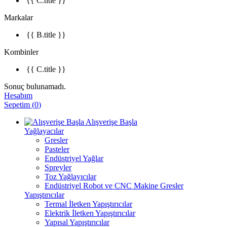
{{ C.title }}
Markalar
{{ B.title }}
Kombinler
{{ C.title }}
Sonuç bulunamadı.
Hesabım
Sepetim
(
0
)
Alışverişe Başla
Yağlayacılar
Gresler
Pasteler
Endüstriyel Yağlar
Spreyler
Toz Yağlayıcılar
Endüstriyel Robot ve CNC Makine Gresler
Yapıştırıcılar
Termal İletken Yapıştırıcılar
Elektrik İletken Yapıştırıcılar
Yapısal Yapıştırıcılar