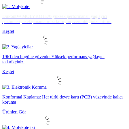
DuPont™ MOLYKOTE® yüksek performanslı yağlayıcı
çözümleriyle ekipmanlarınızı koruyun, verimliliğinizi artırın.
Keşfet
1961'den bugüne güvenle: Yüksek performans yağlayıcı
tedarikçiniz.
Keşfet
Konformal Kaplama: Her türlü devre kartı (PCB) yüzeyinde kalıcı
koruma
Ürünleri̇ Gör