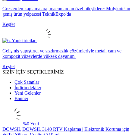
Greslerden kaplamalara, macunlardan özel bileşiklere: Molykote'un
geniş ürün yelpazesi TeknikExpo'da
Keşfet
Gelişmiş yapıştırıcı ve sızdırmazlık çözümleriyle metal, cam ve
kompozit yüzeylerde yüksek dayanım.
Keşfet
SİZİN İÇİN SEÇTİKLERİMİZ
Çok Satanlar
İndirimdekiler
Yeni Gelenler
Banner
%
0
Yeni
DOWSIL
DOWSIL 3140 RTV Kaplama | Elektronik Koruma için
Şeffaf Silikon Coating 310 mL