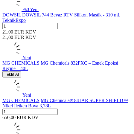
%
0
Yeni
DOWSIL
DOWSIL 744 Beyaz RTV Silikon Mastik - 310 mL |
TeknikExpo
21,00
EUR
KDV
21,00
EUR
KDV
Yeni
MG CHEMİCALS
MG Chemicals 832FXC – Esnek Epoksi
Reçine – 40L
Teklif Al
Yeni
MG CHEMİCALS
MG Chemicals® 841AR SUPER SHIELD™
Nikel İletken Boya 3,78L
650,00
EUR
KDV