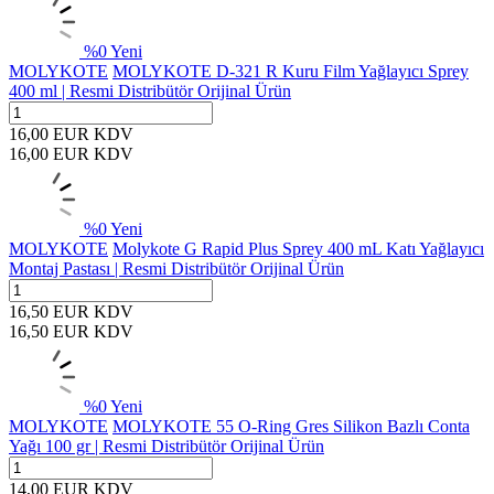
%
0
Yeni
MOLYKOTE
MOLYKOTE D-321 R Kuru Film Yağlayıcı Sprey
400 ml | Resmi Distribütör Orijinal Ürün
16,00
EUR
KDV
16,00
EUR
KDV
%
0
Yeni
MOLYKOTE
Molykote G Rapid Plus Sprey 400 mL Katı Yağlayıcı
Montaj Pastası | Resmi Distribütör Orijinal Ürün
16,50
EUR
KDV
16,50
EUR
KDV
%
0
Yeni
MOLYKOTE
MOLYKOTE 55 O-Ring Gres Silikon Bazlı Conta
Yağı 100 gr | Resmi Distribütör Orijinal Ürün
14,00
EUR
KDV