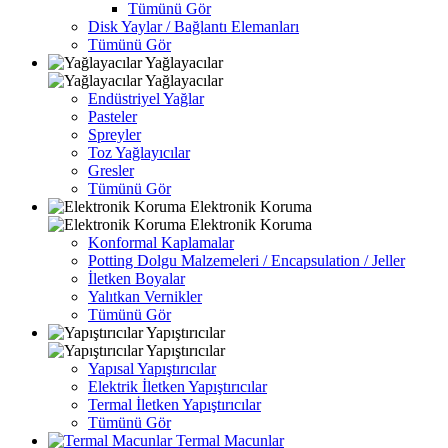
Tümünü Gör
Disk Yaylar / Bağlantı Elemanları
Tümünü Gör
Yağlayacılar
Yağlayacılar
Endüstriyel Yağlar
Pasteler
Spreyler
Toz Yağlayıcılar
Gresler
Tümünü Gör
Elektronik Koruma
Elektronik Koruma
Konformal Kaplamalar
Potting Dolgu Malzemeleri / Encapsulation / Jeller
İletken Boyalar
Yalıtkan Vernikler
Tümünü Gör
Yapıştırıcılar
Yapıştırıcılar
Yapısal Yapıştırıcılar
Elektrik İletken Yapıştırıcılar
Termal İletken Yapıştırıcılar
Tümünü Gör
Termal Macunlar