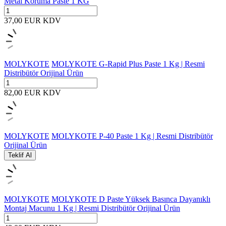
Metal Koruma Paste 1 KG
37,00
EUR
KDV
MOLYKOTE
MOLYKOTE G-Rapid Plus Paste 1 Kg | Resmi
Distribütör Orijinal Ürün
82,00
EUR
KDV
MOLYKOTE
MOLYKOTE P-40 Paste 1 Kg | Resmi Distribütör
Orijinal Ürün
Teklif Al
MOLYKOTE
MOLYKOTE D Paste Yüksek Basınca Dayanıklı
Montaj Macunu 1 Kg | Resmi Distribütör Orijinal Ürün