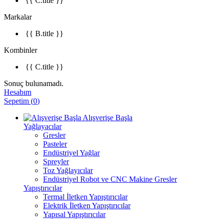
{{ C.title }}
Markalar
{{ B.title }}
Kombinler
{{ C.title }}
Sonuç bulunamadı.
Hesabım
Sepetim
(
0
)
Alışverişe Başla
Yağlayacılar
Gresler
Pasteler
Endüstriyel Yağlar
Spreyler
Toz Yağlayıcılar
Endüstriyel Robot ve CNC Makine Gresler
Yapıştırıcılar
Termal İletken Yapıştırıcılar
Elektrik İletken Yapıştırıcılar
Yapısal Yapıştırıcılar