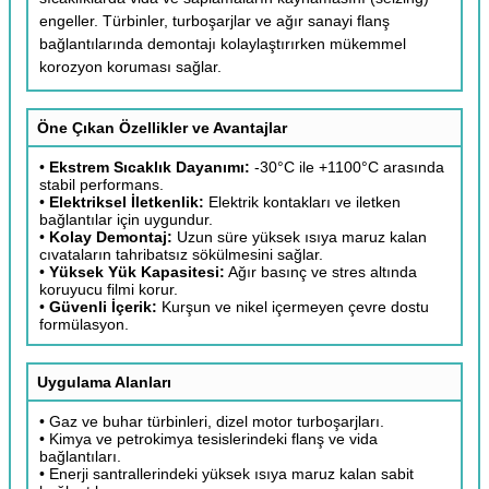
engeller. Türbinler, turboşarjlar ve ağır sanayi flanş
bağlantılarında demontajı kolaylaştırırken mükemmel
korozyon koruması sağlar.
Öne Çıkan Özellikler ve Avantajlar
•
Ekstrem Sıcaklık Dayanımı:
-30°C ile +1100°C arasında
stabil performans.
•
Elektriksel İletkenlik:
Elektrik kontakları ve iletken
bağlantılar için uygundur.
•
Kolay Demontaj:
Uzun süre yüksek ısıya maruz kalan
cıvataların tahribatsız sökülmesini sağlar.
•
Yüksek Yük Kapasitesi:
Ağır basınç ve stres altında
koruyucu filmi korur.
•
Güvenli İçerik:
Kurşun ve nikel içermeyen çevre dostu
formülasyon.
Uygulama Alanları
• Gaz ve buhar türbinleri, dizel motor turboşarjları.
• Kimya ve petrokimya tesislerindeki flanş ve vida
bağlantıları.
• Enerji santrallerindeki yüksek ısıya maruz kalan sabit