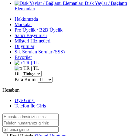
Disk Yaylar / Bağlantı
Elemanları
Hakkımızda
Markalar
Pro Üyelik / B2B Üyelik
Satıcı Başvurusu
Müşteri Hizmetleri
Duyurular
Sık Sorulan Sorular (SSS)
Favoriler
TR | TL
TR | TL
Dil
Para Birimi
Hesabım
Üye Girişi
Telefon İle Giriş
Beni Hatırla
Şifremi Unuttum