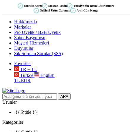
Ücretsiz Kargo
Stoktan Teslim
Türkiye'nin Resmi Distribütörü
✓
✓
✓
Orijinal Ürün Garantisi
Aynı Gün Kargo
✓
✓
Hakkımızda
Markalar
Pro Üyelik / B2B Üyelik
Satıcı Başvurusu
Müşteri Hizmetleri
Duyurular
Sık Sorulan Sorular (SSS)
Favoriler
TR − TL
Türkçe
English
TL
EUR
ARA
Ürünler
{{ P.title }}
Kategoriler