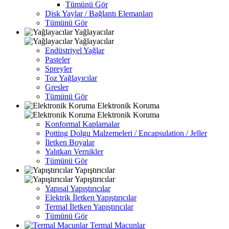
Tümünü Gör
Disk Yaylar / Bağlantı Elemanları
Tümünü Gör
Yağlayacılar
Yağlayacılar
Endüstriyel Yağlar
Pasteler
Spreyler
Toz Yağlayıcılar
Gresler
Tümünü Gör
Elektronik Koruma
Elektronik Koruma
Konformal Kaplamalar
Potting Dolgu Malzemeleri / Encapsulation / Jeller
İletken Boyalar
Yalıtkan Vernikler
Tümünü Gör
Yapıştırıcılar
Yapıştırıcılar
Yapısal Yapıştırıcılar
Elektrik İletken Yapıştırıcılar
Termal İletken Yapıştırıcılar
Tümünü Gör
Termal Macunlar