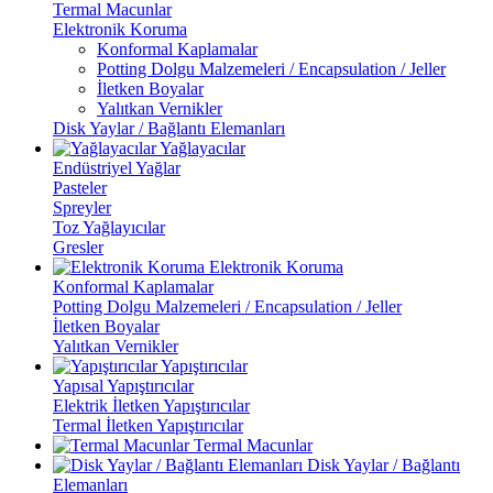
Termal Macunlar
Elektronik Koruma
Konformal Kaplamalar
Potting Dolgu Malzemeleri / Encapsulation / Jeller
İletken Boyalar
Yalıtkan Vernikler
Disk Yaylar / Bağlantı Elemanları
Yağlayacılar
Endüstriyel Yağlar
Pasteler
Spreyler
Toz Yağlayıcılar
Gresler
Elektronik Koruma
Konformal Kaplamalar
Potting Dolgu Malzemeleri / Encapsulation / Jeller
İletken Boyalar
Yalıtkan Vernikler
Yapıştırıcılar
Yapısal Yapıştırıcılar
Elektrik İletken Yapıştırıcılar
Termal İletken Yapıştırıcılar
Termal Macunlar
Disk Yaylar / Bağlantı
Elemanları