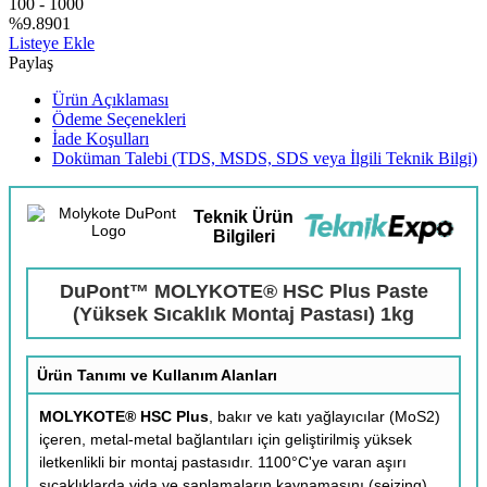
100
-
1000
%9.8901
Listeye Ekle
Paylaş
Ürün Açıklaması
Ödeme Seçenekleri
İade Koşulları
Doküman Talebi (TDS, MSDS, SDS veya İlgili Teknik Bilgi)
Teknik Ürün
Bilgileri
DuPont™ MOLYKOTE® HSC Plus Paste
(Yüksek Sıcaklık Montaj Pastası) 1kg
Ürün Tanımı ve Kullanım Alanları
MOLYKOTE® HSC Plus
, bakır ve katı yağlayıcılar (MoS2)
içeren, metal-metal bağlantıları için geliştirilmiş yüksek
iletkenlikli bir montaj pastasıdır. 1100°C'ye varan aşırı
sıcaklıklarda vida ve saplamaların kaynamasını (seizing)