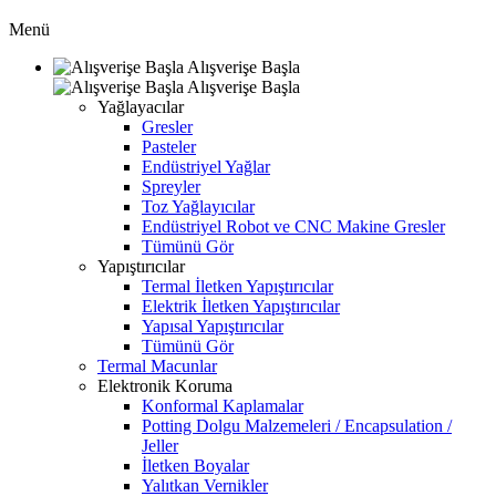
Menü
Alışverişe Başla
Alışverişe Başla
Yağlayacılar
Gresler
Pasteler
Endüstriyel Yağlar
Spreyler
Toz Yağlayıcılar
Endüstriyel Robot ve CNC Makine Gresler
Tümünü Gör
Yapıştırıcılar
Termal İletken Yapıştırıcılar
Elektrik İletken Yapıştırıcılar
Yapısal Yapıştırıcılar
Tümünü Gör
Termal Macunlar
Elektronik Koruma
Konformal Kaplamalar
Potting Dolgu Malzemeleri / Encapsulation /
Jeller
İletken Boyalar
Yalıtkan Vernikler