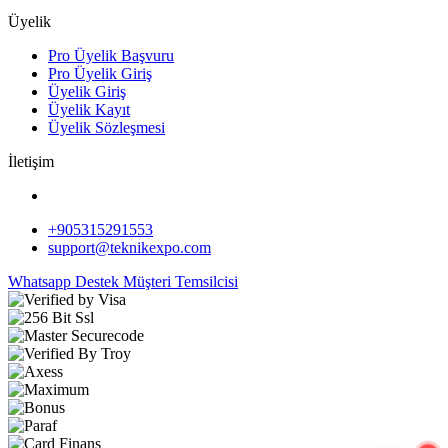
Üyelik
Pro Üyelik Başvuru
Pro Üyelik Giriş
Üyelik Giriş
Üyelik Kayıt
Üyelik Sözleşmesi
İletişim
+905315291553
support@teknikexpo.com
Whatsapp Destek
Müşteri Temsilcisi