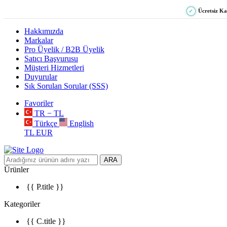
Ücretsiz K
✓
Hakkımızda
Markalar
Pro Üyelik / B2B Üyelik
Satıcı Başvurusu
Müşteri Hizmetleri
Duyurular
Sık Sorulan Sorular (SSS)
Favoriler
TR − TL
Türkçe
English
TL
EUR
ARA
Ürünler
{{ P.title }}
Kategoriler
{{ C.title }}