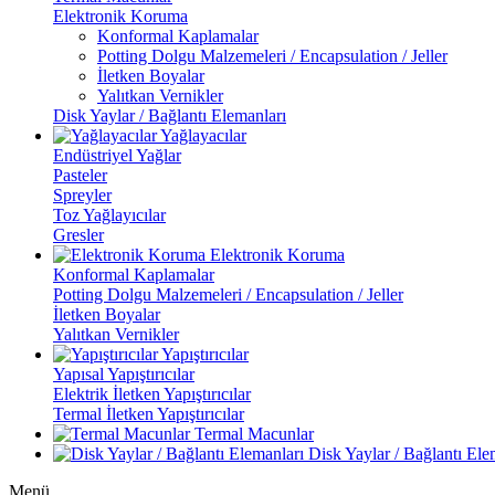
Elektronik Koruma
Konformal Kaplamalar
Potting Dolgu Malzemeleri / Encapsulation / Jeller
İletken Boyalar
Yalıtkan Vernikler
Disk Yaylar / Bağlantı Elemanları
Yağlayacılar
Endüstriyel Yağlar
Pasteler
Spreyler
Toz Yağlayıcılar
Gresler
Elektronik Koruma
Konformal Kaplamalar
Potting Dolgu Malzemeleri / Encapsulation / Jeller
İletken Boyalar
Yalıtkan Vernikler
Yapıştırıcılar
Yapısal Yapıştırıcılar
Elektrik İletken Yapıştırıcılar
Termal İletken Yapıştırıcılar
Termal Macunlar
Disk Yaylar / Bağlantı Ele
Menü