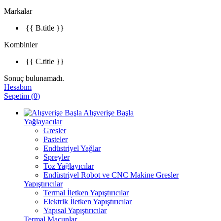
Markalar
{{ B.title }}
Kombinler
{{ C.title }}
Sonuç bulunamadı.
Hesabım
Sepetim
(
0
)
Alışverişe Başla
Yağlayacılar
Gresler
Pasteler
Endüstriyel Yağlar
Spreyler
Toz Yağlayıcılar
Endüstriyel Robot ve CNC Makine Gresler
Yapıştırıcılar
Termal İletken Yapıştırıcılar
Elektrik İletken Yapıştırıcılar
Yapısal Yapıştırıcılar
Termal Macunlar