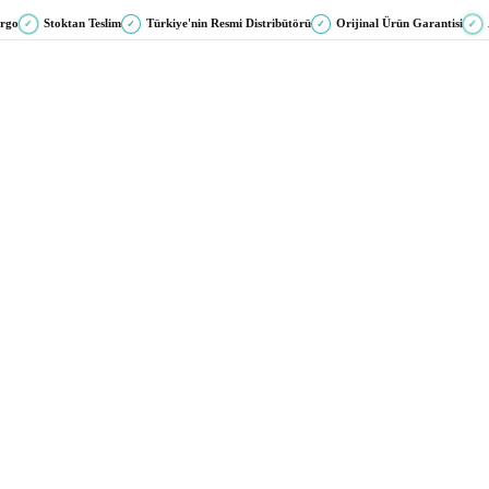
argo
Stoktan Teslim
Türkiye'nin Resmi Distribütörü
Orijinal Ürün Garantisi
✓
✓
✓
✓