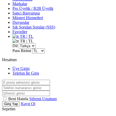
Markalar
Pro Üyelik / B2B Üyelik
Satıcı Başvurusu
Müşteri Hizmetleri
Duyurular
Sık Sorulan Sorular (SSS)
Favoriler
TR | TL
TR | TL
Dil
Para Birimi
Hesabım
Üye Girişi
Telefon İle Giriş
Beni Hatırla
Şifremi Unuttum
Kayıt Ol
Giriş Yap
Sepetim