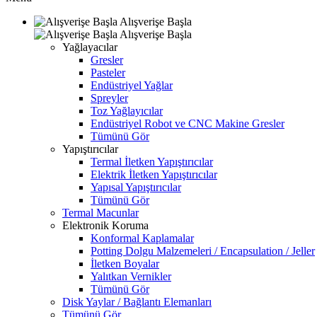
Alışverişe Başla
Alışverişe Başla
Yağlayacılar
Gresler
Pasteler
Endüstriyel Yağlar
Spreyler
Toz Yağlayıcılar
Endüstriyel Robot ve CNC Makine Gresler
Tümünü Gör
Yapıştırıcılar
Termal İletken Yapıştırıcılar
Elektrik İletken Yapıştırıcılar
Yapısal Yapıştırıcılar
Tümünü Gör
Termal Macunlar
Elektronik Koruma
Konformal Kaplamalar
Potting Dolgu Malzemeleri / Encapsulation / Jeller
İletken Boyalar
Yalıtkan Vernikler
Tümünü Gör
Disk Yaylar / Bağlantı Elemanları
Tümünü Gör