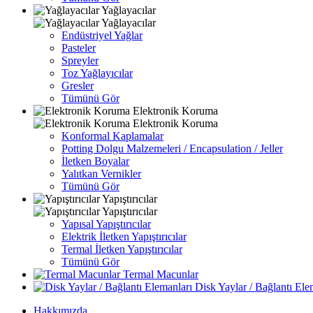
Yağlayacılar
Yağlayacılar
Endüstriyel Yağlar
Pasteler
Spreyler
Toz Yağlayıcılar
Gresler
Tümünü Gör
Elektronik Koruma
Elektronik Koruma
Konformal Kaplamalar
Potting Dolgu Malzemeleri / Encapsulation / Jeller
İletken Boyalar
Yalıtkan Vernikler
Tümünü Gör
Yapıştırıcılar
Yapıştırıcılar
Yapısal Yapıştırıcılar
Elektrik İletken Yapıştırıcılar
Termal İletken Yapıştırıcılar
Tümünü Gör
Termal Macunlar
Disk Yaylar / Bağlantı Ele
Hakkımızda