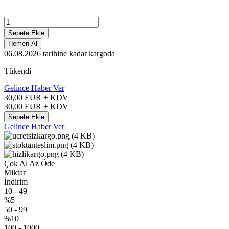
Sepete Ekle
Hemen Al
06.08.2026
tarihine kadar kargoda
Tükendi
Gelince Haber Ver
30,00
EUR + KDV
30,00
EUR + KDV
Sepete Ekle
Gelince Haber Ver
Çok Al Az Öde
Miktar
İndirim
10
-
49
%5
50
-
99
%10
100
-
1000