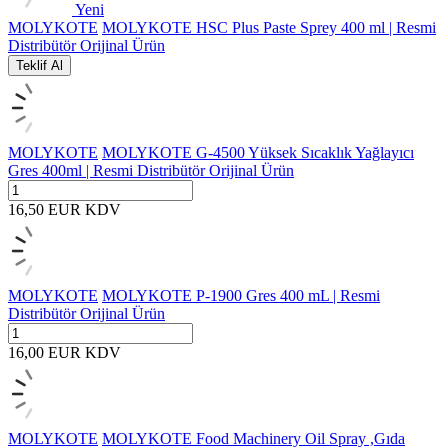
Yeni
MOLYKOTE
MOLYKOTE HSC Plus Paste Sprey 400 ml | Resmi
Distribütör Orijinal Ürün
Teklif Al
MOLYKOTE
MOLYKOTE G-4500 Yüksek Sıcaklık Yağlayıcı
Gres 400ml | Resmi Distribütör Orijinal Ürün
16,50
EUR
KDV
MOLYKOTE
MOLYKOTE P-1900 Gres 400 mL | Resmi
Distribütör Orijinal Ürün
16,00
EUR
KDV
MOLYKOTE
MOLYKOTE Food Machinery Oil Spray ,Gıda