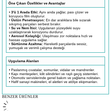
Öne Çıkan Özellikler ve Avantajlar
•
3'ü 1 Arada Etki:
Aynı anda yağlar, pası çözer ve
koruyucu film oluşturur.
•
Üstün Penetrasyon:
En dar aralıklara bile sızarak
sıkışmış parçaları serbest bırakır.
•
Su ve Nem İtici:
Uygulanan yüzeydeki suyu
uzaklaştırarak korozyonu durdurur.
•
Aerosol Kolaylığı:
Ulaşılması zor noktalara hızlı ve
hassas uygulama sağlar.
•
Sürtünme Azaltma:
Hareketli parçalarda sessiz,
yumuşak ve verimli çalışma desteği.
Uygulama Alanları
• Paslanmış cıvatalar, somunlar, vidalar ve mandrenler.
• Kapı menteşeleri, kilit silindirleri ve raylı geçiş sistemleri.
• Otomotiv servislerinde genel bakım ve yağlama noktaları.
• Hafif sanayi makineleri, el aletleri ve atölye ekipmanları.
BENZER ÜRÜNLER