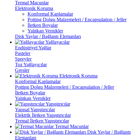
Termal Macunlar
Elektronik Koruma
Konformal Kaplamalar
Potting Dolgu Malzemeleri / Encapsulation / Jeller
İletken Boyalar
Yalıtkan Vernikler
Disk Yaylar / Bağlantı Elemanları
Yağlayacılar
Endüstriyel Yağlar
Pasteler
Spreyler
Toz Yağlayıcılar
Gresler
Elektronik Koruma
Konformal Kaplamalar
Potting Dolgu Malzemeleri / Encapsulation / Jeller
İletken Boyalar
Yalıtkan Vernikler
Yapıştırıcılar
Yapısal Yapıştırıcılar
Elektrik İletken Yapıştırıcılar
Termal İletken Yapıştırıcılar
Termal Macunlar
Disk Yaylar / Bağlantı
Elemanları