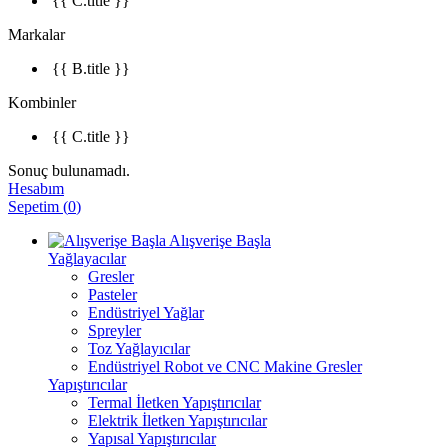
{{ C.title }}
Markalar
{{ B.title }}
Kombinler
{{ C.title }}
Sonuç bulunamadı.
Hesabım
Sepetim
(
0
)
Alışverişe Başla
Yağlayacılar
Gresler
Pasteler
Endüstriyel Yağlar
Spreyler
Toz Yağlayıcılar
Endüstriyel Robot ve CNC Makine Gresler
Yapıştırıcılar
Termal İletken Yapıştırıcılar
Elektrik İletken Yapıştırıcılar
Yapısal Yapıştırıcılar