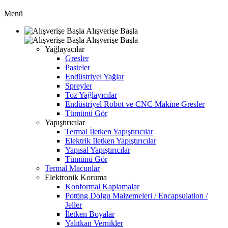
Menü
Alışverişe Başla
Alışverişe Başla
Yağlayacılar
Gresler
Pasteler
Endüstriyel Yağlar
Spreyler
Toz Yağlayıcılar
Endüstriyel Robot ve CNC Makine Gresler
Tümünü Gör
Yapıştırıcılar
Termal İletken Yapıştırıcılar
Elektrik İletken Yapıştırıcılar
Yapısal Yapıştırıcılar
Tümünü Gör
Termal Macunlar
Elektronik Koruma
Konformal Kaplamalar
Potting Dolgu Malzemeleri / Encapsulation /
Jeller
İletken Boyalar
Yalıtkan Vernikler