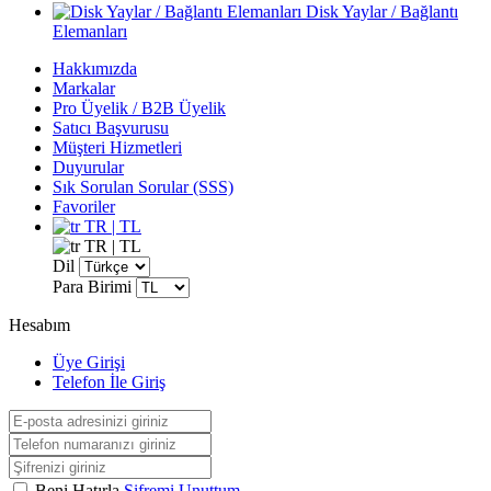
Disk Yaylar / Bağlantı
Elemanları
Hakkımızda
Markalar
Pro Üyelik / B2B Üyelik
Satıcı Başvurusu
Müşteri Hizmetleri
Duyurular
Sık Sorulan Sorular (SSS)
Favoriler
TR | TL
TR | TL
Dil
Para Birimi
Hesabım
Üye Girişi
Telefon İle Giriş
Beni Hatırla
Şifremi Unuttum