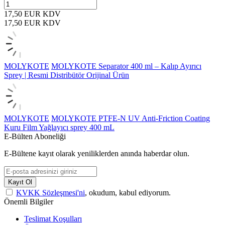
17,50
EUR
KDV
17,50
EUR
KDV
MOLYKOTE
MOLYKOTE Separator 400 ml – Kalıp Ayırıcı
Sprey | Resmi Distribütör Orijinal Ürün
MOLYKOTE
MOLYKOTE PTFE-N UV Anti-Friction Coating
Kuru Film Yağlayıcı sprey 400 mL
E-Bülten Aboneliği
E-Bültene kayıt olarak yeniliklerden anında haberdar olun.
Kayıt Ol
KVKK Sözleşmesi'ni
, okudum, kabul ediyorum.
Önemli Bilgiler
Teslimat Koşulları