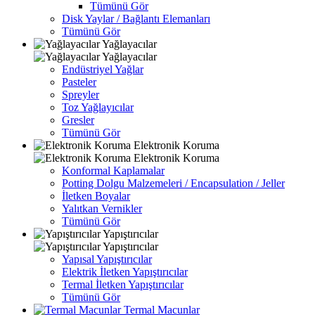
Tümünü Gör
Disk Yaylar / Bağlantı Elemanları
Tümünü Gör
Yağlayacılar
Yağlayacılar
Endüstriyel Yağlar
Pasteler
Spreyler
Toz Yağlayıcılar
Gresler
Tümünü Gör
Elektronik Koruma
Elektronik Koruma
Konformal Kaplamalar
Potting Dolgu Malzemeleri / Encapsulation / Jeller
İletken Boyalar
Yalıtkan Vernikler
Tümünü Gör
Yapıştırıcılar
Yapıştırıcılar
Yapısal Yapıştırıcılar
Elektrik İletken Yapıştırıcılar
Termal İletken Yapıştırıcılar
Tümünü Gör
Termal Macunlar