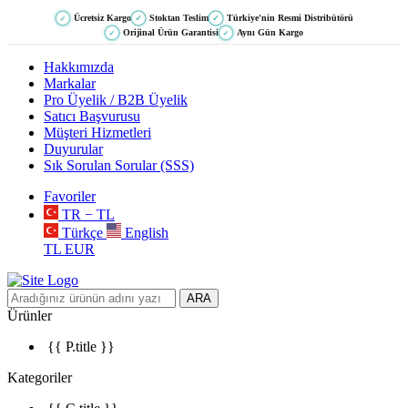
Ücretsiz Kargo
Stoktan Teslim
Türkiye'nin Resmi Distribütörü
✓
✓
✓
Orijinal Ürün Garantisi
Aynı Gün Kargo
✓
✓
Hakkımızda
Markalar
Pro Üyelik / B2B Üyelik
Satıcı Başvurusu
Müşteri Hizmetleri
Duyurular
Sık Sorulan Sorular (SSS)
Favoriler
TR − TL
Türkçe
English
TL
EUR
ARA
Ürünler
{{ P.title }}
Kategoriler