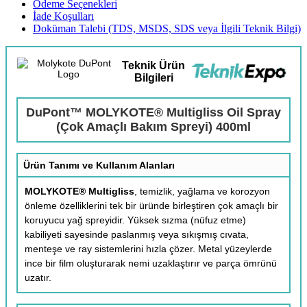
Ödeme Seçenekleri
İade Koşulları
Doküman Talebi (TDS, MSDS, SDS veya İlgili Teknik Bilgi)
Teknik Ürün
Bilgileri
DuPont™ MOLYKOTE® Multigliss Oil Spray
(Çok Amaçlı Bakım Spreyi) 400ml
Ürün Tanımı ve Kullanım Alanları
MOLYKOTE® Multigliss
, temizlik, yağlama ve korozyon
önleme özelliklerini tek bir üründe birleştiren çok amaçlı bir
koruyucu yağ spreyidir. Yüksek sızma (nüfuz etme)
kabiliyeti sayesinde paslanmış veya sıkışmış cıvata,
menteşe ve ray sistemlerini hızla çözer. Metal yüzeylerde
ince bir film oluşturarak nemi uzaklaştırır ve parça ömrünü
uzatır.