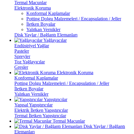
Termal Macunlar
Elektronik Koruma
Konformal Kaplamalar
Potting Dolgu Malzemeleri / Encapsulation / Jeller
İletken Boyalar
Yalıtkan Vernikler
Disk Yaylar / Bağlantı Elemanları
Yağlayacılar
Endüstriyel Yağlar
Pasteler
Spreyler
Toz Yağlayıcılar
Gresler
Elektronik Koruma
Konformal Kaplamalar
Potting Dolgu Malzemeleri / Encapsulation / Jeller
İletken Boyalar
Yalıtkan Vernikler
Yapıştırıcılar
Yapısal Yapıştırıcılar
Elektrik İletken Yapıştırıcılar
Termal İletken Yapıştırıcılar
Termal Macunlar
Disk Yaylar / Bağlantı
Elemanları