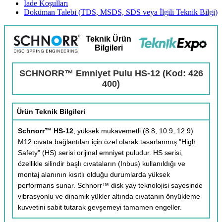
İade Koşulları
Doküman Talebi (TDS, MSDS, SDS veya İlgili Teknik Bilgi)
Teknik Ürün
Bilgileri
SCHNORR™ Emniyet Pulu HS-12 (Kod: 426
400)
Ürün Teknik Bilgileri
Schnorr™ HS-12
, yüksek mukavemetli (8.8, 10.9, 12.9)
M12 cıvata bağlantıları için özel olarak tasarlanmış "High
Safety" (HS) serisi orijinal emniyet puludur. HS serisi,
özellikle silindir başlı cıvataların (Inbus) kullanıldığı ve
montaj alanının kısıtlı olduğu durumlarda yüksek
performans sunar. Schnorr™ disk yay teknolojisi sayesinde
vibrasyonlu ve dinamik yükler altında cıvatanın önyükleme
kuvvetini sabit tutarak gevşemeyi tamamen engeller.