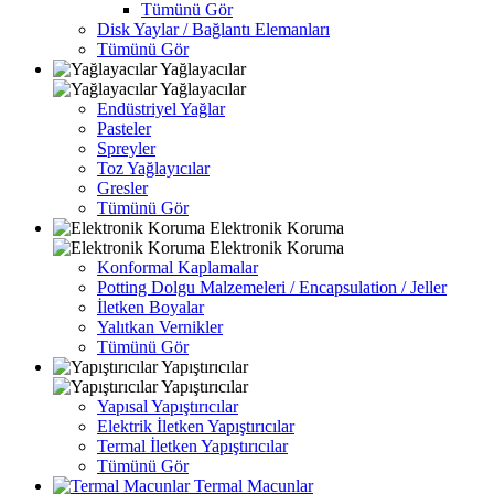
Tümünü Gör
Disk Yaylar / Bağlantı Elemanları
Tümünü Gör
Yağlayacılar
Yağlayacılar
Endüstriyel Yağlar
Pasteler
Spreyler
Toz Yağlayıcılar
Gresler
Tümünü Gör
Elektronik Koruma
Elektronik Koruma
Konformal Kaplamalar
Potting Dolgu Malzemeleri / Encapsulation / Jeller
İletken Boyalar
Yalıtkan Vernikler
Tümünü Gör
Yapıştırıcılar
Yapıştırıcılar
Yapısal Yapıştırıcılar
Elektrik İletken Yapıştırıcılar
Termal İletken Yapıştırıcılar
Tümünü Gör
Termal Macunlar