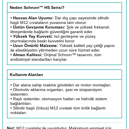
Neden Schnorr™ HS Serisi?
•
Hassas Alan Uyumu:
Dar dış çapı sayesinde silindir
başlı M12 cıvataların yuvasına tam oturur.
•
Üstün Gevşeme Koruması:
Şok ve yüksek frekanslı
titreşimlerde bağlantı güvenliğini garanti eder.
•
Yüksek Yay Kuvveti:
Isıl genleşme ve yüzey
oturmalarında baskı kuvvetini korur.
•
Uzun Ömürlü Malzeme:
Yüksek kaliteli yay çeliği yapısı
ile elastikiyetini yitirmeden uzun süre hizmet eder.
•
Alman Kalitesi:
Orijinal Schnorr™ tasarımı, tüm
endüstriyel standartları karşılar.
Kullanım Alanları
• Dar alana sahip makine gövdeleri ve motor montajları.
• Otomotiv aktarma organları, şasi ve süspansiyon
sistemleri.
• Raylı sistemler, otomasyon hatları ve hidrolik sistem
bağlantıları.
• Silindir başlı (Inbus) M12 cıvatalı tüm kritik bağlantı
noktaları.
Not:
M12 cıvatalar ile uyumludur. Maksimum emniyet için