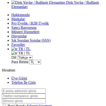
Disk Yaylar / Bağlantı
Elemanları
Hakkımızda
Markalar
Pro Üyelik / B2B Üyelik
Satıcı Başvurusu
Müşteri Hizmetleri
Duyurular
Sık Sorulan Sorular (SSS)
Favoriler
TR | TL
TR | TL
Dil
Para Birimi
Hesabım
Üye Girişi
Telefon İle Giriş
Beni Hatırla
Şifremi Unuttum