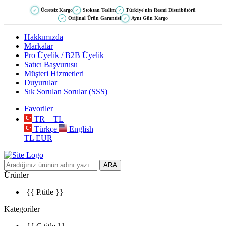
Ücretsiz Kargo
Stoktan Teslim
Türkiye'nin Resmi Distribütörü
✓
✓
✓
Orijinal Ürün Garantisi
Aynı Gün Kargo
✓
✓
Hakkımızda
Markalar
Pro Üyelik / B2B Üyelik
Satıcı Başvurusu
Müşteri Hizmetleri
Duyurular
Sık Sorulan Sorular (SSS)
Favoriler
TR − TL
Türkçe
English
TL
EUR
ARA
Ürünler
{{ P.title }}
Kategoriler