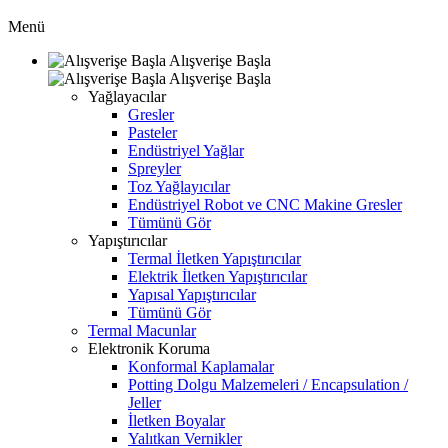
Menü
Alışverişe Başla
Alışverişe Başla
Yağlayacılar
Gresler
Pasteler
Endüstriyel Yağlar
Spreyler
Toz Yağlayıcılar
Endüstriyel Robot ve CNC Makine Gresler
Tümünü Gör
Yapıştırıcılar
Termal İletken Yapıştırıcılar
Elektrik İletken Yapıştırıcılar
Yapısal Yapıştırıcılar
Tümünü Gör
Termal Macunlar
Elektronik Koruma
Konformal Kaplamalar
Potting Dolgu Malzemeleri / Encapsulation /
Jeller
İletken Boyalar
Yalıtkan Vernikler