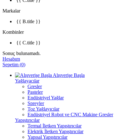
{{ C.title }}
Markalar
{{ B.title }}
Kombinler
{{ C.title }}
Sonuç bulunamadı.
Hesabım
Sepetim
(
0
)
Alışverişe Başla
Yağlayacılar
Gresler
Pasteler
Endüstriyel Yağlar
Spreyler
Toz Yağlayıcılar
Endüstriyel Robot ve CNC Makine Gresler
Yapıştırıcılar
Termal İletken Yapıştırıcılar
Elektrik İletken Yapıştırıcılar
Yapısal Yapıştırıcılar