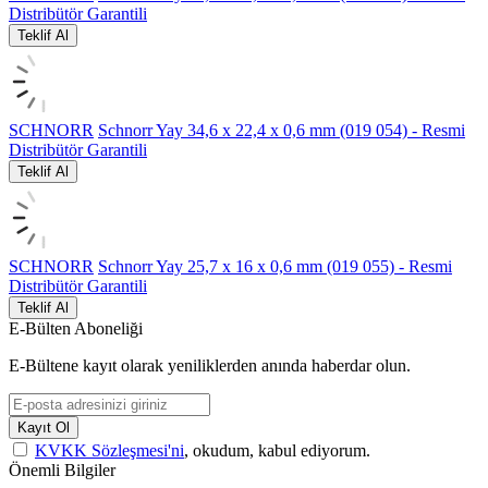
Distribütör Garantili
Teklif Al
SCHNORR
Schnorr Yay 34,6 x 22,4 x 0,6 mm (019 054) - Resmi
Distribütör Garantili
Teklif Al
SCHNORR
Schnorr Yay 25,7 x 16 x 0,6 mm (019 055) - Resmi
Distribütör Garantili
Teklif Al
E-Bülten Aboneliği
E-Bültene kayıt olarak yeniliklerden anında haberdar olun.
Kayıt Ol
KVKK Sözleşmesi'ni
, okudum, kabul ediyorum.
Önemli Bilgiler