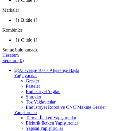
{{ C.title }}
Markalar
{{ B.title }}
Kombinler
{{ C.title }}
Sonuç bulunamadı.
Hesabım
Sepetim
(
0
)
Alışverişe Başla
Yağlayacılar
Gresler
Pasteler
Endüstriyel Yağlar
Spreyler
Toz Yağlayıcılar
Endüstriyel Robot ve CNC Makine Gresler
Yapıştırıcılar
Termal İletken Yapıştırıcılar
Elektrik İletken Yapıştırıcılar
Yapısal Yapıştırıcılar