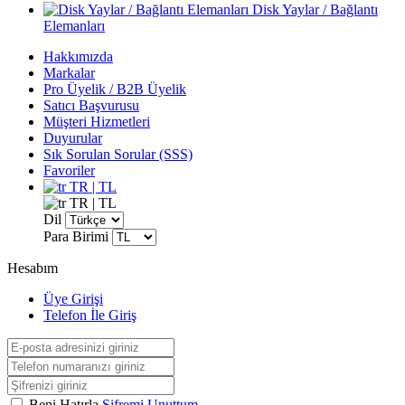
Disk Yaylar / Bağlantı
Elemanları
Hakkımızda
Markalar
Pro Üyelik / B2B Üyelik
Satıcı Başvurusu
Müşteri Hizmetleri
Duyurular
Sık Sorulan Sorular (SSS)
Favoriler
TR | TL
TR | TL
Dil
Para Birimi
Hesabım
Üye Girişi
Telefon İle Giriş
Beni Hatırla
Şifremi Unuttum