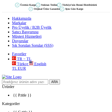
Ücretsiz Kargo
Stoktan Teslim
Türkiye'nin Resmi Distribütörü
✓
✓
✓
Orijinal Ürün Garantisi
Aynı Gün Kargo
✓
✓
Hakkımızda
Markalar
Pro Üyelik / B2B Üyelik
Satıcı Başvurusu
Müşteri Hizmetleri
Duyurular
Sık Sorulan Sorular (SSS)
Favoriler
TR − TL
Türkçe
English
TL
EUR
ARA
Ürünler
{{ P.title }}
Kategoriler