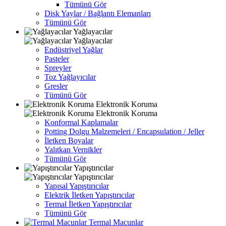
Tümünü Gör
Disk Yaylar / Bağlantı Elemanları
Tümünü Gör
Yağlayacılar
Yağlayacılar
Endüstriyel Yağlar
Pasteler
Spreyler
Toz Yağlayıcılar
Gresler
Tümünü Gör
Elektronik Koruma
Elektronik Koruma
Konformal Kaplamalar
Potting Dolgu Malzemeleri / Encapsulation / Jeller
İletken Boyalar
Yalıtkan Vernikler
Tümünü Gör
Yapıştırıcılar
Yapıştırıcılar
Yapısal Yapıştırıcılar
Elektrik İletken Yapıştırıcılar
Termal İletken Yapıştırıcılar
Tümünü Gör
Termal Macunlar