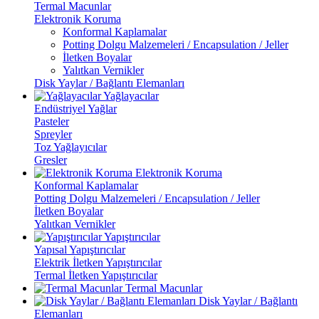
Termal Macunlar
Elektronik Koruma
Konformal Kaplamalar
Potting Dolgu Malzemeleri / Encapsulation / Jeller
İletken Boyalar
Yalıtkan Vernikler
Disk Yaylar / Bağlantı Elemanları
Yağlayacılar
Endüstriyel Yağlar
Pasteler
Spreyler
Toz Yağlayıcılar
Gresler
Elektronik Koruma
Konformal Kaplamalar
Potting Dolgu Malzemeleri / Encapsulation / Jeller
İletken Boyalar
Yalıtkan Vernikler
Yapıştırıcılar
Yapısal Yapıştırıcılar
Elektrik İletken Yapıştırıcılar
Termal İletken Yapıştırıcılar
Termal Macunlar
Disk Yaylar / Bağlantı
Elemanları