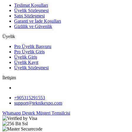
Teslimat Koşulları
Üyelik Sözleşmesi
Satış Sözleşmesi
Garanti ve İade Koşulları
Gizlilik ve Güvenlik
Üyelik
Pro Üyelik Başvuru
Pro Üyelik Giriş
Üyelik Giriş
Üyelik Kayıt
Üyelik Sözleşmesi
İletişim
+905315291553
support@teknikexpo.com
Whatsapp Destek
Müşteri Temsilcisi