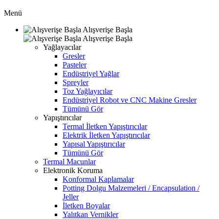
Menü
Alışverişe Başla
Alışverişe Başla
Yağlayacılar
Gresler
Pasteler
Endüstriyel Yağlar
Spreyler
Toz Yağlayıcılar
Endüstriyel Robot ve CNC Makine Gresler
Tümünü Gör
Yapıştırıcılar
Termal İletken Yapıştırıcılar
Elektrik İletken Yapıştırıcılar
Yapısal Yapıştırıcılar
Tümünü Gör
Termal Macunlar
Elektronik Koruma
Konformal Kaplamalar
Potting Dolgu Malzemeleri / Encapsulation /
Jeller
İletken Boyalar
Yalıtkan Vernikler