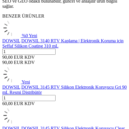
SEO ve GEO odaklı bulunabilir, güncel ve anlaşılır ürün bilgisi
sağlar.
BENZER ÜRÜNLER
%
0
Yeni
DOWSIL
DOWSIL 3140 RTV Kaplama | Elektronik Koruma için
Şeffaf Silikon Coating 310 mL
90,00
EUR
KDV
90,00
EUR
KDV
Yeni
DOWSIL
DOWSIL 3145 RTV Silikon Elektronik Koruyucu Gri 90
mL Resmi Distribütör
60,00
EUR
KDV
DOWSIL
DOWSIL 3145 RTV Silikon Elektronik Koruyucu Clear