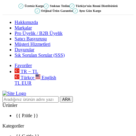
Ücretsiz Kargo
Stoktan Teslim
Türkiye'nin Resmi Distribütörü
✓
✓
✓
Orijinal Ürün Garantisi
Aynı Gün Kargo
✓
✓
Hakkımızda
Markalar
Pro Üyelik / B2B Üyelik
Satıcı Başvurusu
Müşteri Hizmetleri
Duyurular
Sık Sorulan Sorular (SSS)
Favoriler
TR − TL
Türkçe
English
TL
EUR
ARA
Ürünler
{{ P.title }}
Kategoriler