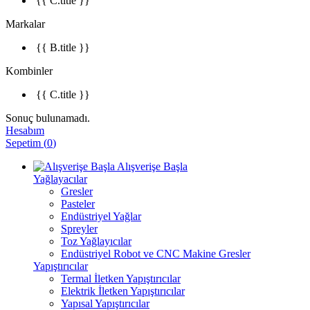
{{ C.title }}
Markalar
{{ B.title }}
Kombinler
{{ C.title }}
Sonuç bulunamadı.
Hesabım
Sepetim
(
0
)
Alışverişe Başla
Yağlayacılar
Gresler
Pasteler
Endüstriyel Yağlar
Spreyler
Toz Yağlayıcılar
Endüstriyel Robot ve CNC Makine Gresler
Yapıştırıcılar
Termal İletken Yapıştırıcılar
Elektrik İletken Yapıştırıcılar
Yapısal Yapıştırıcılar