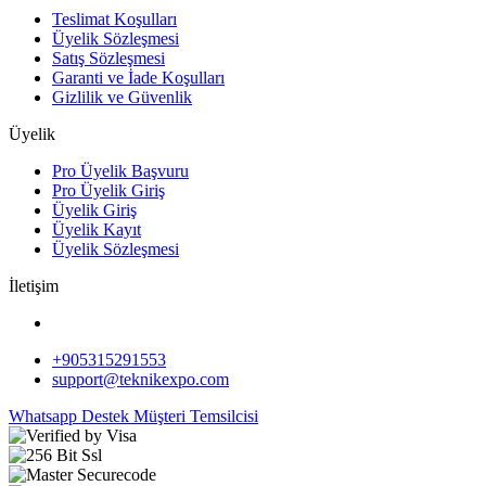
Teslimat Koşulları
Üyelik Sözleşmesi
Satış Sözleşmesi
Garanti ve İade Koşulları
Gizlilik ve Güvenlik
Üyelik
Pro Üyelik Başvuru
Pro Üyelik Giriş
Üyelik Giriş
Üyelik Kayıt
Üyelik Sözleşmesi
İletişim
+905315291553
support@teknikexpo.com
Whatsapp Destek
Müşteri Temsilcisi