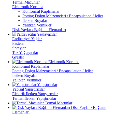
Termal Macunlar
Elektronik Koruma
Konformal Kaplamalar
Potting Dolgu Malzemeleri / Encapsulation / Jeller
İletken Boyalar
Yalıtkan Vernikler
Disk Yaylar / Bağlantı Elemanları
Yağlayacılar
Endüstriyel Yağlar
Pasteler
Spreyler
Toz Yağlayıcılar
Gresler
Elektronik Koruma
Konformal Kaplamalar
Potting Dolgu Malzemeleri / Encapsulation / Jeller
İletken Boyalar
Yalıtkan Vernikler
Yapıştırıcılar
Yapısal Yapıştırıcılar
Elektrik İletken Yapıştırıcılar
Termal İletken Yapıştırıcılar
Termal Macunlar
Disk Yaylar / Bağlantı
Elemanları