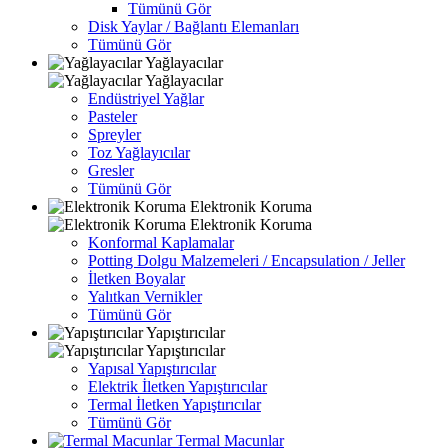
Tümünü Gör
Disk Yaylar / Bağlantı Elemanları
Tümünü Gör
Yağlayacılar
Yağlayacılar
Endüstriyel Yağlar
Pasteler
Spreyler
Toz Yağlayıcılar
Gresler
Tümünü Gör
Elektronik Koruma
Elektronik Koruma
Konformal Kaplamalar
Potting Dolgu Malzemeleri / Encapsulation / Jeller
İletken Boyalar
Yalıtkan Vernikler
Tümünü Gör
Yapıştırıcılar
Yapıştırıcılar
Yapısal Yapıştırıcılar
Elektrik İletken Yapıştırıcılar
Termal İletken Yapıştırıcılar
Tümünü Gör
Termal Macunlar