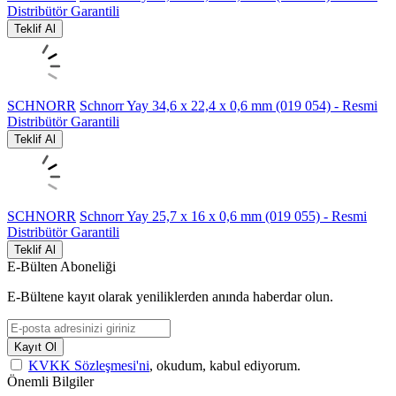
Distribütör Garantili
Teklif Al
SCHNORR
Schnorr Yay 34,6 x 22,4 x 0,6 mm (019 054) - Resmi
Distribütör Garantili
Teklif Al
SCHNORR
Schnorr Yay 25,7 x 16 x 0,6 mm (019 055) - Resmi
Distribütör Garantili
Teklif Al
E-Bülten Aboneliği
E-Bültene kayıt olarak yeniliklerden anında haberdar olun.
Kayıt Ol
KVKK Sözleşmesi'ni
, okudum, kabul ediyorum.
Önemli Bilgiler