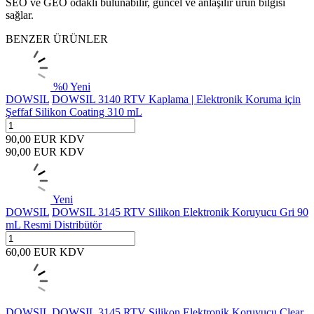
SEO ve GEO odaklı bulunabilir, güncel ve anlaşılır ürün bilgisi
sağlar.
BENZER ÜRÜNLER
%
0
Yeni
DOWSIL
DOWSIL 3140 RTV Kaplama | Elektronik Koruma için
Şeffaf Silikon Coating 310 mL
90,00
EUR
KDV
90,00
EUR
KDV
Yeni
DOWSIL
DOWSIL 3145 RTV Silikon Elektronik Koruyucu Gri 90
mL Resmi Distribütör
60,00
EUR
KDV
DOWSIL
DOWSIL 3145 RTV Silikon Elektronik Koruyucu Clear