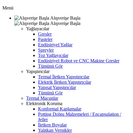
Menü
Alışverişe Başla
Alışverişe Başla
Yağlayacılar
Gresler
Pasteler
Endüstriyel Yağlar
Spreyler
Toz Yağlayıcılar
Endüstriyel Robot ve CNC Makine Gresler
Tümünü Gör
Yapıştırıcılar
Termal İletken Yapıştırıcılar
Elektrik İletken Yapıştırıcılar
Yapısal Yapıştırıcılar
Tümünü Gör
Termal Macunlar
Elektronik Koruma
Konformal Kaplamalar
Potting Dolgu Malzemeleri / Encapsulation /
Jeller
İletken Boyalar
Yalıtkan Vernikler