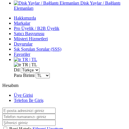
Disk Yaylar / Bağlantı
Elemanları
Hakkımızda
Markalar
Pro Üyelik / B2B Üyelik
Satıcı Başvurusu
Müşteri Hizmetleri
Duyurular
Sık Sorulan Sorular (SSS)
Favoriler
TR | TL
TR | TL
Dil
Para Birimi
Hesabım
Üye Girişi
Telefon İle Giriş
Beni Hatırla
Şifremi Unuttum