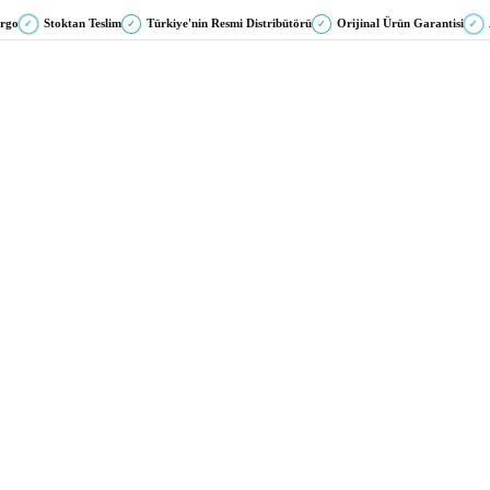
argo
Stoktan Teslim
Türkiye'nin Resmi Distribütörü
Orijinal Ürün Garantisi
✓
✓
✓
✓