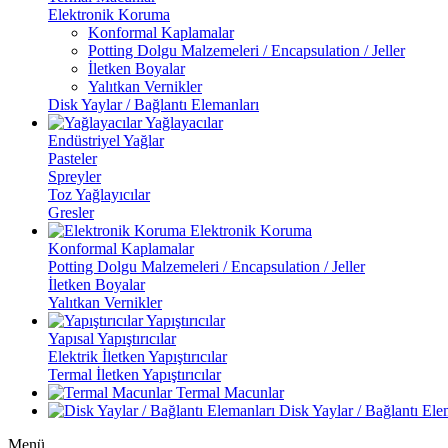
Elektronik Koruma
Konformal Kaplamalar
Potting Dolgu Malzemeleri / Encapsulation / Jeller
İletken Boyalar
Yalıtkan Vernikler
Disk Yaylar / Bağlantı Elemanları
Yağlayacılar
Endüstriyel Yağlar
Pasteler
Spreyler
Toz Yağlayıcılar
Gresler
Elektronik Koruma
Konformal Kaplamalar
Potting Dolgu Malzemeleri / Encapsulation / Jeller
İletken Boyalar
Yalıtkan Vernikler
Yapıştırıcılar
Yapısal Yapıştırıcılar
Elektrik İletken Yapıştırıcılar
Termal İletken Yapıştırıcılar
Termal Macunlar
Disk Yaylar / Bağlantı Ele
Menü