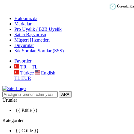
Ücretsiz K
✓
Hakkımızda
Markalar
Pro Üyelik / B2B Üyelik
Satıcı Başvurusu
Müşteri Hizmetleri
Duyurular
Sık Sorulan Sorular (SSS)
Favoriler
TR − TL
Türkçe
English
TL
EUR
ARA
Ürünler
{{ P.title }}
Kategoriler
{{ C.title }}