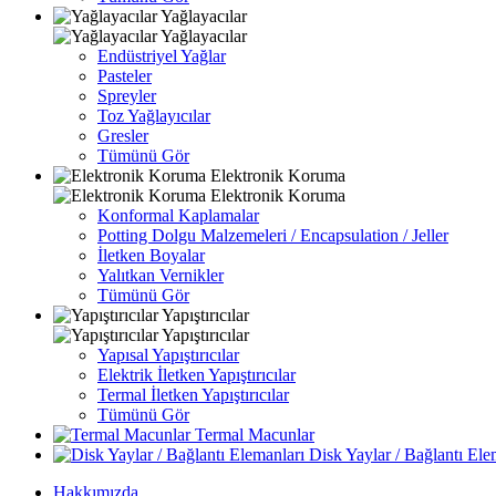
Yağlayacılar
Yağlayacılar
Endüstriyel Yağlar
Pasteler
Spreyler
Toz Yağlayıcılar
Gresler
Tümünü Gör
Elektronik Koruma
Elektronik Koruma
Konformal Kaplamalar
Potting Dolgu Malzemeleri / Encapsulation / Jeller
İletken Boyalar
Yalıtkan Vernikler
Tümünü Gör
Yapıştırıcılar
Yapıştırıcılar
Yapısal Yapıştırıcılar
Elektrik İletken Yapıştırıcılar
Termal İletken Yapıştırıcılar
Tümünü Gör
Termal Macunlar
Disk Yaylar / Bağlantı Ele
Hakkımızda