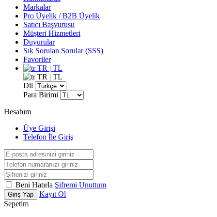
Markalar
Pro Üyelik / B2B Üyelik
Satıcı Başvurusu
Müşteri Hizmetleri
Duyurular
Sık Sorulan Sorular (SSS)
Favoriler
TR | TL
TR | TL
Dil
Para Birimi
Hesabım
Üye Girişi
Telefon İle Giriş
Beni Hatırla
Şifremi Unuttum
Kayıt Ol
Giriş Yap
Sepetim