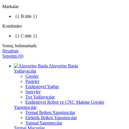
Markalar
{{ B.title }}
Kombinler
{{ C.title }}
Sonuç bulunamadı.
Hesabım
Sepetim
(
0
)
Alışverişe Başla
Yağlayacılar
Gresler
Pasteler
Endüstriyel Yağlar
Spreyler
Toz Yağlayıcılar
Endüstriyel Robot ve CNC Makine Gresler
Yapıştırıcılar
Termal İletken Yapıştırıcılar
Elektrik İletken Yapıştırıcılar
Yapısal Yapıştırıcılar
Termal Macunlar