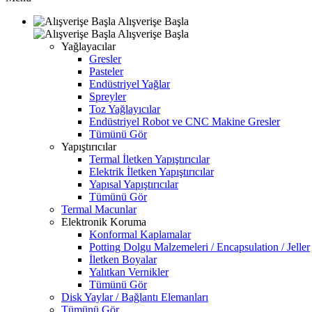
Alışverişe Başla
Alışverişe Başla
Yağlayacılar
Gresler
Pasteler
Endüstriyel Yağlar
Spreyler
Toz Yağlayıcılar
Endüstriyel Robot ve CNC Makine Gresler
Tümünü Gör
Yapıştırıcılar
Termal İletken Yapıştırıcılar
Elektrik İletken Yapıştırıcılar
Yapısal Yapıştırıcılar
Tümünü Gör
Termal Macunlar
Elektronik Koruma
Konformal Kaplamalar
Potting Dolgu Malzemeleri / Encapsulation / Jeller
İletken Boyalar
Yalıtkan Vernikler
Tümünü Gör
Disk Yaylar / Bağlantı Elemanları
Tümünü Gör