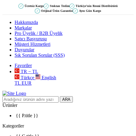
Ücretsiz Kargo
Stoktan Teslim
Türkiye'nin Resmi Distribütörü
✓
✓
✓
Orijinal Ürün Garantisi
Aynı Gün Kargo
✓
✓
Hakkımızda
Markalar
Pro Üyelik / B2B Üyelik
Satıcı Başvurusu
Müşteri Hizmetleri
Duyurular
Sık Sorulan Sorular (SSS)
Favoriler
TR − TL
Türkçe
English
TL
EUR
ARA
Ürünler
{{ P.title }}
Kategoriler