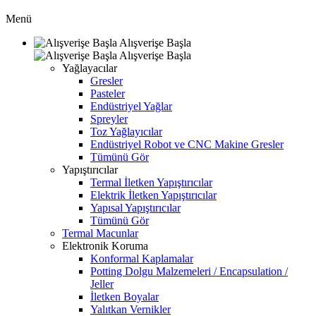
Menü
Alışverişe Başla
Alışverişe Başla
Yağlayacılar
Gresler
Pasteler
Endüstriyel Yağlar
Spreyler
Toz Yağlayıcılar
Endüstriyel Robot ve CNC Makine Gresler
Tümünü Gör
Yapıştırıcılar
Termal İletken Yapıştırıcılar
Elektrik İletken Yapıştırıcılar
Yapısal Yapıştırıcılar
Tümünü Gör
Termal Macunlar
Elektronik Koruma
Konformal Kaplamalar
Potting Dolgu Malzemeleri / Encapsulation /
Jeller
İletken Boyalar
Yalıtkan Vernikler