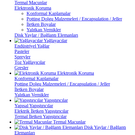
Termal Macunlar
Elektronik Koruma
Konformal Kaplamalar
Potting Dolgu Malzemeleri / Encapsulation / Jeller
İletken Boyalar
Yalıtkan Vernikler
Disk Yaylar / Bağlantı Elemanları
Yağlayacılar
Endüstriyel Yağlar
Pasteler
Spreyler
Toz Yağlayıcılar
Gresler
Elektronik Koruma
Konformal Kaplamalar
Potting Dolgu Malzemeleri / Encapsulation / Jeller
İletken Boyalar
Yalıtkan Vernikler
Yapıştırıcılar
Yapısal Yapıştırıcılar
Elektrik İletken Yapıştırıcılar
Termal İletken Yapıştırıcılar
Termal Macunlar
Disk Yaylar / Bağlantı
Elemanları