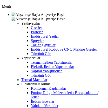
Menü
Alışverişe Başla
Alışverişe Başla
Yağlayacılar
Gresler
Pasteler
Endüstriyel Yağlar
Spreyler
Toz Yağlayıcılar
Endüstriyel Robot ve CNC Makine Gresler
Tümünü Gör
Yapıştırıcılar
Termal İletken Yapıştırıcılar
Elektrik İletken Yapıştırıcılar
Yapısal Yapıştırıcılar
Tümünü Gör
Termal Macunlar
Elektronik Koruma
Konformal Kaplamalar
Potting Dolgu Malzemeleri / Encapsulation /
Jeller
İletken Boyalar
Yalıtkan Vernikler