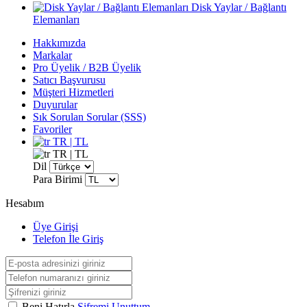
Disk Yaylar / Bağlantı
Elemanları
Hakkımızda
Markalar
Pro Üyelik / B2B Üyelik
Satıcı Başvurusu
Müşteri Hizmetleri
Duyurular
Sık Sorulan Sorular (SSS)
Favoriler
TR | TL
TR | TL
Dil
Para Birimi
Hesabım
Üye Girişi
Telefon İle Giriş
Beni Hatırla
Şifremi Unuttum