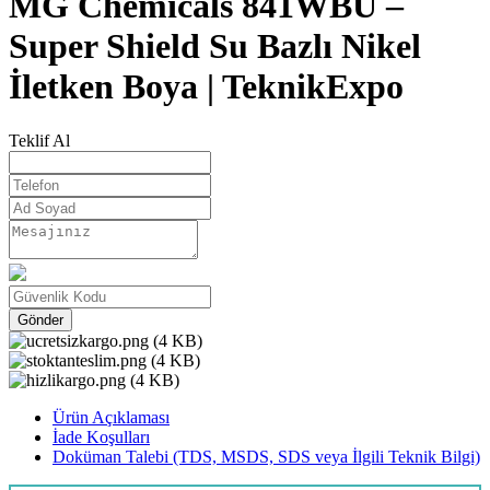
MG Chemicals 841WBU –
Super Shield Su Bazlı Nikel
İletken Boya | TeknikExpo
Teklif Al
Gönder
Ürün Açıklaması
İade Koşulları
Doküman Talebi (TDS, MSDS, SDS veya İlgili Teknik Bilgi)