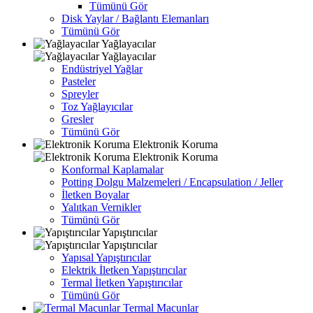
Tümünü Gör
Disk Yaylar / Bağlantı Elemanları
Tümünü Gör
Yağlayacılar
Yağlayacılar
Endüstriyel Yağlar
Pasteler
Spreyler
Toz Yağlayıcılar
Gresler
Tümünü Gör
Elektronik Koruma
Elektronik Koruma
Konformal Kaplamalar
Potting Dolgu Malzemeleri / Encapsulation / Jeller
İletken Boyalar
Yalıtkan Vernikler
Tümünü Gör
Yapıştırıcılar
Yapıştırıcılar
Yapısal Yapıştırıcılar
Elektrik İletken Yapıştırıcılar
Termal İletken Yapıştırıcılar
Tümünü Gör
Termal Macunlar