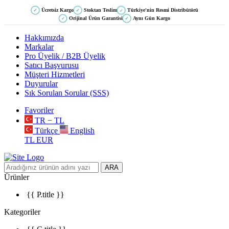
Ücretsiz Kargo
Stoktan Teslim
Türkiye'nin Resmi Distribütörü
✓
✓
✓
Orijinal Ürün Garantisi
Aynı Gün Kargo
✓
✓
Hakkımızda
Markalar
Pro Üyelik / B2B Üyelik
Satıcı Başvurusu
Müşteri Hizmetleri
Duyurular
Sık Sorulan Sorular (SSS)
Favoriler
TR − TL
Türkçe
English
TL
EUR
ARA
Ürünler
{{ P.title }}
Kategoriler