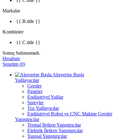
{{ C.title }}
Markalar
{{ B.title }}
Kombinler
{{ C.title }}
Sonuç bulunamadı.
Hesabım
Sepetim
(
0
)
Alışverişe Başla
Yağlayacılar
Gresler
Pasteler
Endüstriyel Yağlar
Spreyler
Toz Yağlayıcılar
Endüstriyel Robot ve CNC Makine Gresler
Yapıştırıcılar
Termal İletken Yapıştırıcılar
Elektrik İletken Yapıştırıcılar
Yapısal Yapıştırıcılar