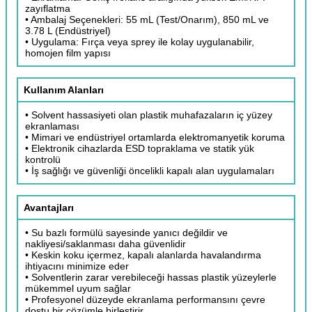
zayıflatma
• Ambalaj Seçenekleri: 55 mL (Test/Onarım), 850 mL ve
3.78 L (Endüstriyel)
• Uygulama: Fırça veya sprey ile kolay uygulanabilir,
homojen film yapısı
Kullanım Alanları
• Solvent hassasiyeti olan plastik muhafazaların iç yüzey
ekranlaması
• Mimari ve endüstriyel ortamlarda elektromanyetik koruma
• Elektronik cihazlarda ESD topraklama ve statik yük
kontrolü
• İş sağlığı ve güvenliği öncelikli kapalı alan uygulamaları
Avantajları
• Su bazlı formülü sayesinde yanıcı değildir ve
nakliyesi/saklanması daha güvenlidir
• Keskin koku içermez, kapalı alanlarda havalandırma
ihtiyacını minimize eder
• Solventlerin zarar verebileceği hassas plastik yüzeylerle
mükemmel uyum sağlar
• Profesyonel düzeyde ekranlama performansını çevre
dostu bir çözümle birleştirir