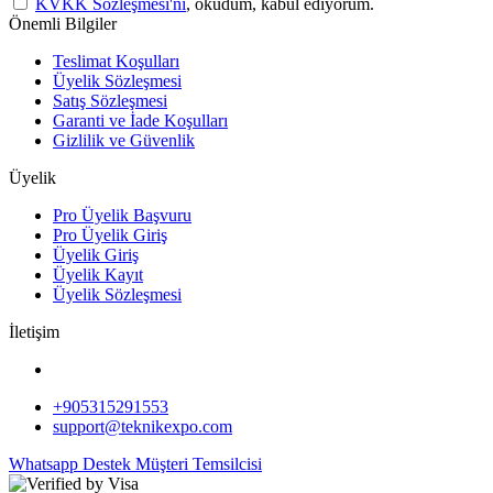
KVKK Sözleşmesi'ni
, okudum, kabul ediyorum.
Önemli Bilgiler
Teslimat Koşulları
Üyelik Sözleşmesi
Satış Sözleşmesi
Garanti ve İade Koşulları
Gizlilik ve Güvenlik
Üyelik
Pro Üyelik Başvuru
Pro Üyelik Giriş
Üyelik Giriş
Üyelik Kayıt
Üyelik Sözleşmesi
İletişim
+905315291553
support@teknikexpo.com
Whatsapp Destek
Müşteri Temsilcisi