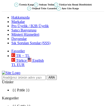
Ücretsiz Kargo
Stoktan Teslim
Türkiye'nin Resmi Distribütörü
✓
✓
✓
Orijinal Ürün Garantisi
Aynı Gün Kargo
✓
✓
Hakkımızda
Markalar
Pro Üyelik / B2B Üyelik
Satıcı Başvurusu
Müşteri Hizmetleri
Duyurular
Sık Sorulan Sorular (SSS)
Favoriler
TR − TL
Türkçe
English
TL
EUR
ARA
Ürünler
{{ P.title }}
Kategoriler