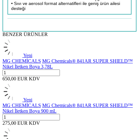
• Sıvı ve aerosol format alternatifleri ile geniş ürün ailesi
desteği
BENZER ÜRÜNLER
Yeni
MG CHEMİCALS
MG Chemicals® 841AR SUPER SHIELD™
Nikel İletken Boya 3,78L
650,00
EUR
KDV
Yeni
MG CHEMİCALS
MG Chemicals® 841AR SUPER SHIELD™
Nikel İletken Boya 900 mL
275,00
EUR
KDV