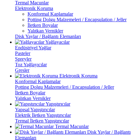
Termal Macunlar
Elektronik Koruma
Konformal Kaplamalar
Potting Dolgu Malzemeleri / Encapsulation / Jeller
İletken Boyalar
Yalıtkan Vernikler
Disk Yaylar / Bağlantı Elemanları
Yağlayacılar
Endüstriyel Yağlar
Pasteler
Spreyler
Toz Yağlayıcılar
Gresler
Elektronik Koruma
Konformal Kaplamalar
Potting Dolgu Malzemeleri / Encapsulation / Jeller
İletken Boyalar
Yalıtkan Vernikler
Yapıştırıcılar
Yapısal Yapıştırıcılar
Elektrik İletken Yapıştırıcılar
Termal İletken Yapıştırıcılar
Termal Macunlar
Disk Yaylar / Bağlantı
Elemanları