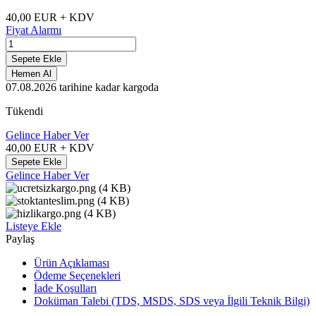
40,00
EUR + KDV
Fiyat Alarmı
Sepete Ekle
Hemen Al
07.08.2026
tarihine kadar kargoda
Tükendi
Gelince Haber Ver
40,00
EUR + KDV
Sepete Ekle
Gelince Haber Ver
Listeye Ekle
Paylaş
Ürün Açıklaması
Ödeme Seçenekleri
İade Koşulları
Doküman Talebi (TDS, MSDS, SDS veya İlgili Teknik Bilgi)