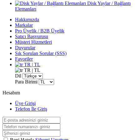
Disk Yaylar / Bağlantı
Elemanları
Hakkımızda
Markalar
Pro Üyelik / B2B Üyelik
Satıcı Başvurusu
Müşteri Hizmetleri
Duyurular
Sık Sorulan Sorular (SSS)
Favoriler
TR | TL
TR | TL
Dil
Para Birimi
Hesabım
Üye Girişi
Telefon İle Giriş
Beni Hatırla
Şifremi Unuttum