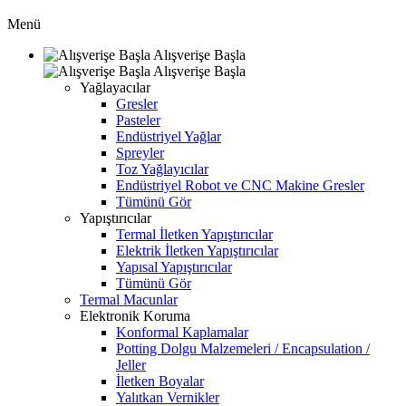
Menü
Alışverişe Başla
Alışverişe Başla
Yağlayacılar
Gresler
Pasteler
Endüstriyel Yağlar
Spreyler
Toz Yağlayıcılar
Endüstriyel Robot ve CNC Makine Gresler
Tümünü Gör
Yapıştırıcılar
Termal İletken Yapıştırıcılar
Elektrik İletken Yapıştırıcılar
Yapısal Yapıştırıcılar
Tümünü Gör
Termal Macunlar
Elektronik Koruma
Konformal Kaplamalar
Potting Dolgu Malzemeleri / Encapsulation /
Jeller
İletken Boyalar
Yalıtkan Vernikler