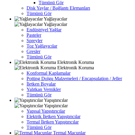
Tümünü Gör
Disk Yaylar / Bağlantı Elemanları
Tümünü Gör
Yağlayacılar
Yağlayacılar
Endüstriyel Yağlar
Pasteler
Spreyler
Toz Yağlayıcılar
Gresler
Tümünü Gör
Elektronik Koruma
Elektronik Koruma
Konformal Kaplamalar
Potting Dolgu Malzemeleri / Encapsulation / Jeller
İletken Boyalar
Yalıtkan Vernikler
Tümünü Gör
Yapıştırıcılar
Yapıştırıcılar
Yapısal Yapıştırıcılar
Elektrik İletken Yapıştırıcılar
Termal İletken Yapıştırıcılar
Tümünü Gör
Termal Macunlar