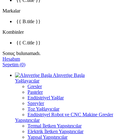
{{ C.title }}
Markalar
{{ B.title }}
Kombinler
{{ C.title }}
Sonuç bulunamadı.
Hesabım
Sepetim
(
0
)
Alışverişe Başla
Yağlayacılar
Gresler
Pasteler
Endüstriyel Yağlar
Spreyler
Toz Yağlayıcılar
Endüstriyel Robot ve CNC Makine Gresler
Yapıştırıcılar
Termal İletken Yapıştırıcılar
Elektrik İletken Yapıştırıcılar
Yapısal Yapıştırıcılar