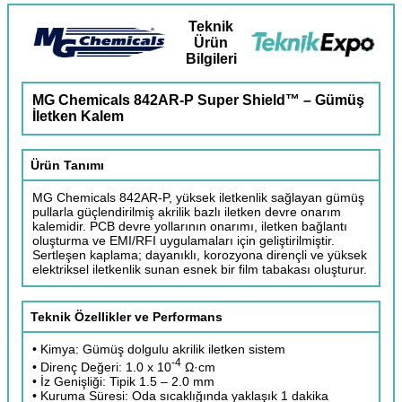
Teknik
Ürün
Bilgileri
MG Chemicals 842AR-P Super Shield™ – Gümüş
İletken Kalem
Ürün Tanımı
MG Chemicals 842AR-P, yüksek iletkenlik sağlayan gümüş
pullarla güçlendirilmiş akrilik bazlı iletken devre onarım
kalemidir. PCB devre yollarının onarımı, iletken bağlantı
oluşturma ve EMI/RFI uygulamaları için geliştirilmiştir.
Sertleşen kaplama; dayanıklı, korozyona dirençli ve yüksek
elektriksel iletkenlik sunan esnek bir film tabakası oluşturur.
Teknik Özellikler ve Performans
• Kimya: Gümüş dolgulu akrilik iletken sistem
-4
• Direnç Değeri: 1.0 x 10
Ω·cm
• İz Genişliği: Tipik 1.5 – 2.0 mm
• Kuruma Süresi: Oda sıcaklığında yaklaşık 1 dakika