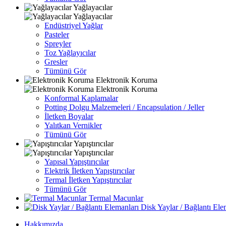
Yağlayacılar
Yağlayacılar
Endüstriyel Yağlar
Pasteler
Spreyler
Toz Yağlayıcılar
Gresler
Tümünü Gör
Elektronik Koruma
Elektronik Koruma
Konformal Kaplamalar
Potting Dolgu Malzemeleri / Encapsulation / Jeller
İletken Boyalar
Yalıtkan Vernikler
Tümünü Gör
Yapıştırıcılar
Yapıştırıcılar
Yapısal Yapıştırıcılar
Elektrik İletken Yapıştırıcılar
Termal İletken Yapıştırıcılar
Tümünü Gör
Termal Macunlar
Disk Yaylar / Bağlantı Ele
Hakkımızda