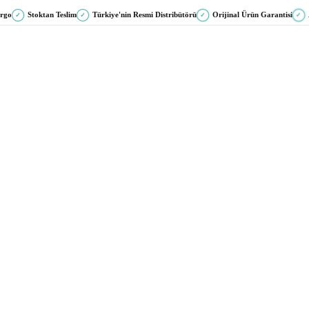
argo
Stoktan Teslim
Türkiye'nin Resmi Distribütörü
Orijinal Ürün Garantisi
✓
✓
✓
✓