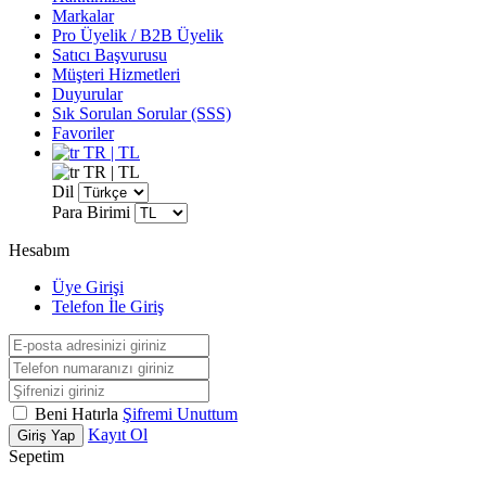
Markalar
Pro Üyelik / B2B Üyelik
Satıcı Başvurusu
Müşteri Hizmetleri
Duyurular
Sık Sorulan Sorular (SSS)
Favoriler
TR | TL
TR | TL
Dil
Para Birimi
Hesabım
Üye Girişi
Telefon İle Giriş
Beni Hatırla
Şifremi Unuttum
Kayıt Ol
Giriş Yap
Sepetim