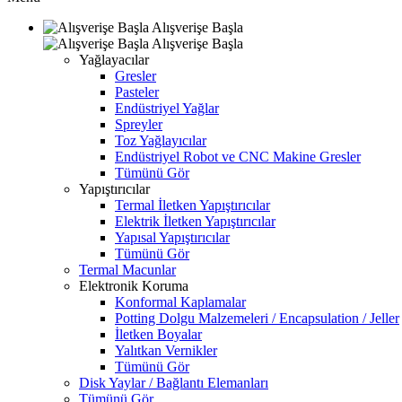
Alışverişe Başla
Alışverişe Başla
Yağlayacılar
Gresler
Pasteler
Endüstriyel Yağlar
Spreyler
Toz Yağlayıcılar
Endüstriyel Robot ve CNC Makine Gresler
Tümünü Gör
Yapıştırıcılar
Termal İletken Yapıştırıcılar
Elektrik İletken Yapıştırıcılar
Yapısal Yapıştırıcılar
Tümünü Gör
Termal Macunlar
Elektronik Koruma
Konformal Kaplamalar
Potting Dolgu Malzemeleri / Encapsulation / Jeller
İletken Boyalar
Yalıtkan Vernikler
Tümünü Gör
Disk Yaylar / Bağlantı Elemanları
Tümünü Gör