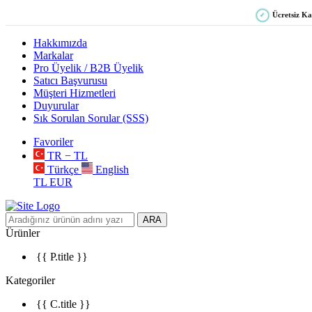
Ücretsiz K
✓
Hakkımızda
Markalar
Pro Üyelik / B2B Üyelik
Satıcı Başvurusu
Müşteri Hizmetleri
Duyurular
Sık Sorulan Sorular (SSS)
Favoriler
TR − TL
Türkçe
English
TL
EUR
ARA
Ürünler
{{ P.title }}
Kategoriler
{{ C.title }}