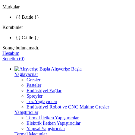
Markalar
{{ B.title }}
Kombinler
{{ C.title }}
Sonuç bulunamadı.
Hesabım
Sepetim
(
0
)
Alışverişe Başla
Yağlayacılar
Gresler
Pasteler
Endüstriyel Yağlar
Spreyler
Toz Yağlayıcılar
Endüstriyel Robot ve CNC Makine Gresler
Yapıştırıcılar
Termal İletken Yapıştırıcılar
Elektrik İletken Yapıştırıcılar
Yapısal Yapıştırıcılar
Termal Macunlar