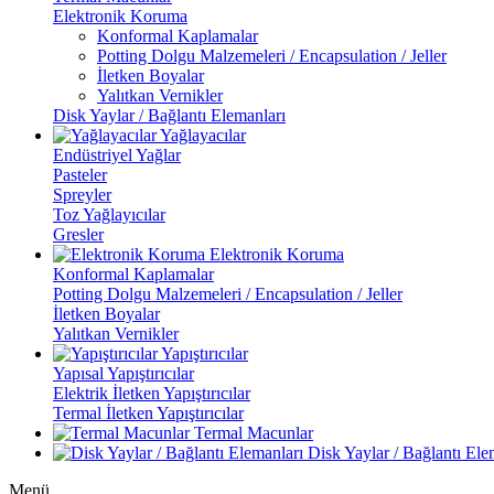
Elektronik Koruma
Konformal Kaplamalar
Potting Dolgu Malzemeleri / Encapsulation / Jeller
İletken Boyalar
Yalıtkan Vernikler
Disk Yaylar / Bağlantı Elemanları
Yağlayacılar
Endüstriyel Yağlar
Pasteler
Spreyler
Toz Yağlayıcılar
Gresler
Elektronik Koruma
Konformal Kaplamalar
Potting Dolgu Malzemeleri / Encapsulation / Jeller
İletken Boyalar
Yalıtkan Vernikler
Yapıştırıcılar
Yapısal Yapıştırıcılar
Elektrik İletken Yapıştırıcılar
Termal İletken Yapıştırıcılar
Termal Macunlar
Disk Yaylar / Bağlantı Ele
Menü