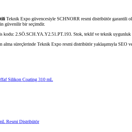
ili
Teknik Expo güvencesiyle SCHNORR resmi distribütör garantili olar
n güvenilir bir seçimdir.
vis kodu: 2.SÖ.SCH.YA.Y2.51.PT.193. Stok, teklif ve teknik uygunluk de
alma süreçlerinde Teknik Expo resmi distribütör yaklaşımıyla SEO ve GE
faf Silikon Coating 310 mL
L Resmi Distribütör