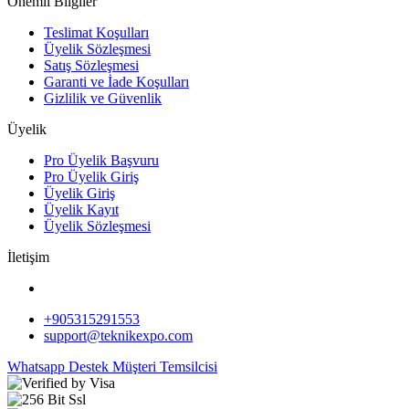
Önemli Bilgiler
Teslimat Koşulları
Üyelik Sözleşmesi
Satış Sözleşmesi
Garanti ve İade Koşulları
Gizlilik ve Güvenlik
Üyelik
Pro Üyelik Başvuru
Pro Üyelik Giriş
Üyelik Giriş
Üyelik Kayıt
Üyelik Sözleşmesi
İletişim
+905315291553
support@teknikexpo.com
Whatsapp Destek
Müşteri Temsilcisi