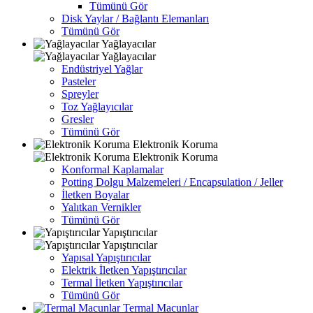
Tümünü Gör
Disk Yaylar / Bağlantı Elemanları
Tümünü Gör
Yağlayacılar
Yağlayacılar
Endüstriyel Yağlar
Pasteler
Spreyler
Toz Yağlayıcılar
Gresler
Tümünü Gör
Elektronik Koruma
Elektronik Koruma
Konformal Kaplamalar
Potting Dolgu Malzemeleri / Encapsulation / Jeller
İletken Boyalar
Yalıtkan Vernikler
Tümünü Gör
Yapıştırıcılar
Yapıştırıcılar
Yapısal Yapıştırıcılar
Elektrik İletken Yapıştırıcılar
Termal İletken Yapıştırıcılar
Tümünü Gör
Termal Macunlar