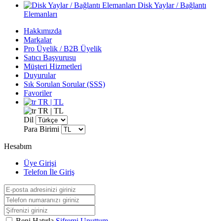
Disk Yaylar / Bağlantı
Elemanları
Hakkımızda
Markalar
Pro Üyelik / B2B Üyelik
Satıcı Başvurusu
Müşteri Hizmetleri
Duyurular
Sık Sorulan Sorular (SSS)
Favoriler
TR | TL
TR | TL
Dil
Para Birimi
Hesabım
Üye Girişi
Telefon İle Giriş
Beni Hatırla
Şifremi Unuttum