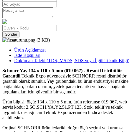
Gönder
Ürün Açıklaması
İade Koşulları
Doküman Talebi (TDS, MSDS, SDS veya İlgili Teknik Bilgi)
Schnorr Yay 134 x 110 x 5 mm (019 067) - Resmi Distribütör
Garantili
Teknik Expo güvencesiyle SCHNORR resmi distribütör
garantili olarak sunulur. Yay grubundaki bu ürün endüstriyel makine
bağlantıları, bakım onarım, yedek parça tedariki ve hassas bağlantı
uygulamaları için güvenilir bir seçimdir.
Ürün bilgisi: ölçü: 134 x 110 x 5 mm, ürün referansı: 019 067, web
servis kodu: 2.SÖ.SCH.YA.Y2.51.PT.123. Stok, teklif ve teknik
uygunluk desteği için Teknik Expo üzerinden hızlıca destek
alabilirsiniz.
Orijinal SCHNORR ürün tedariki, doğru ölçü seçimi ve kurumsal