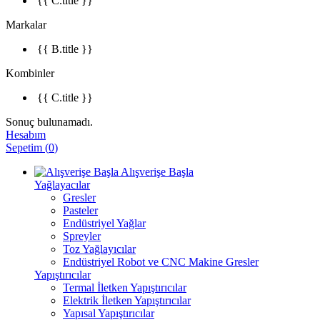
{{ C.title }}
Markalar
{{ B.title }}
Kombinler
{{ C.title }}
Sonuç bulunamadı.
Hesabım
Sepetim
(
0
)
Alışverişe Başla
Yağlayacılar
Gresler
Pasteler
Endüstriyel Yağlar
Spreyler
Toz Yağlayıcılar
Endüstriyel Robot ve CNC Makine Gresler
Yapıştırıcılar
Termal İletken Yapıştırıcılar
Elektrik İletken Yapıştırıcılar
Yapısal Yapıştırıcılar