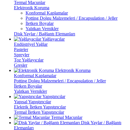
Termal Macunlar
Elektronik Koruma
Konformal Kaplamalar
Potting Dolgu Malzemeleri / Encapsulation / Jeller
İletken Boyalar
Yalıtkan Vernikler
Disk Yaylar / Bağlantı Elemanları
Yağlayacılar
Endüstriyel Yağlar
Pasteler
Spreyler
Toz Yağlayıcılar
Gresler
Elektronik Koruma
Konformal Kaplamalar
Potting Dolgu Malzemeleri / Encapsulation / Jeller
İletken Boyalar
Yalıtkan Vernikler
Yapıştırıcılar
Yapısal Yapıştırıcılar
Elektrik İletken Yapıştırıcılar
Termal İletken Yapıştırıcılar
Termal Macunlar
Disk Yaylar / Bağlantı
Elemanları