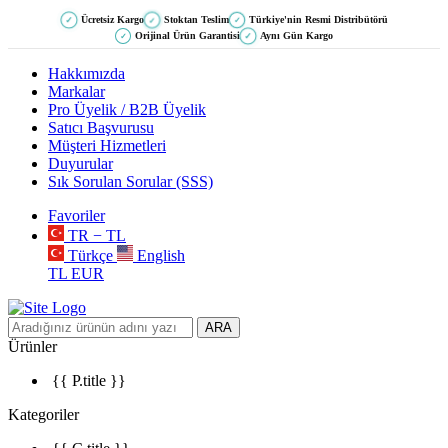
Ücretsiz Kargo
Stoktan Teslim
Türkiye'nin Resmi Distribütörü
✓
✓
✓
Orijinal Ürün Garantisi
Aynı Gün Kargo
✓
✓
Hakkımızda
Markalar
Pro Üyelik / B2B Üyelik
Satıcı Başvurusu
Müşteri Hizmetleri
Duyurular
Sık Sorulan Sorular (SSS)
Favoriler
TR − TL
Türkçe
English
TL
EUR
ARA
Ürünler
{{ P.title }}
Kategoriler