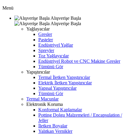
Menü
Alışverişe Başla
Alışverişe Başla
Yağlayacılar
Gresler
Pasteler
Endüstriyel Yağlar
Spreyler
Toz Yağlayıcılar
Endüstriyel Robot ve CNC Makine Gresler
Tümünü Gör
Yapıştırıcılar
Termal İletken Yapıştırıcılar
Elektrik İletken Yapıştırıcılar
Yapısal Yapıştırıcılar
Tümünü Gör
Termal Macunlar
Elektronik Koruma
Konformal Kaplamalar
Potting Dolgu Malzemeleri / Encapsulation /
Jeller
İletken Boyalar
Yalıtkan Vernikler