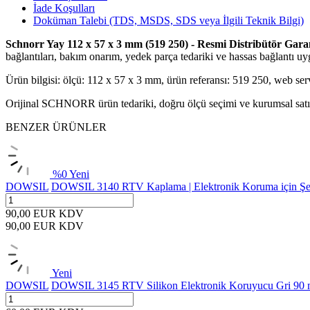
İade Koşulları
Doküman Talebi (TDS, MSDS, SDS veya İlgili Teknik Bilgi)
Schnorr Yay 112 x 57 x 3 mm (519 250) - Resmi Distribütör Garan
bağlantıları, bakım onarım, yedek parça tedariki ve hassas bağlantı uyg
Ürün bilgisi: ölçü: 112 x 57 x 3 mm, ürün referansı: 519 250, web se
Orijinal SCHNORR ürün tedariki, doğru ölçü seçimi ve kurumsal satın 
BENZER ÜRÜNLER
%
0
Yeni
DOWSIL
DOWSIL 3140 RTV Kaplama | Elektronik Koruma için Şef
90,00
EUR
KDV
90,00
EUR
KDV
Yeni
DOWSIL
DOWSIL 3145 RTV Silikon Elektronik Koruyucu Gri 90 m