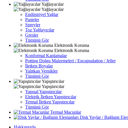
Yağlayacılar
Yağlayacılar
Endüstriyel Yağlar
Pasteler
Spreyler
Toz Yağlayıcılar
Gresler
Tümünü Gör
Elektronik Koruma
Elektronik Koruma
Konformal Kaplamalar
Potting Dolgu Malzemeleri / Encapsulation / Jeller
İletken Boyalar
Yalıtkan Vernikler
Tümünü Gör
Yapıştırıcılar
Yapıştırıcılar
Yapısal Yapıştırıcılar
Elektrik İletken Yapıştırıcılar
Termal İletken Yapıştırıcılar
Tümünü Gör
Termal Macunlar
Disk Yaylar / Bağlantı Ele
Hakkımızda