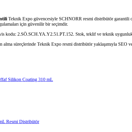
tili
Teknik Expo güvencesiyle SCHNORR resmi distribütör garantili ol
ulamaları için güvenilir bir seçimdir.
rvis kodu: 2.SÖ.SCH.YA.Y2.51.PT.152. Stok, teklif ve teknik uygunluk d
alma süreçlerinde Teknik Expo resmi distribütör yaklaşımıyla SEO ve GE
faf Silikon Coating 310 mL
L Resmi Distribütör