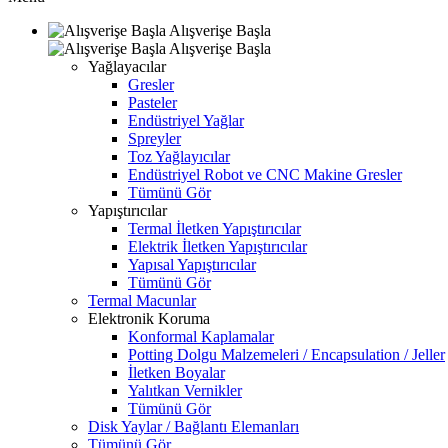
Alışverişe Başla
Alışverişe Başla
Yağlayacılar
Gresler
Pasteler
Endüstriyel Yağlar
Spreyler
Toz Yağlayıcılar
Endüstriyel Robot ve CNC Makine Gresler
Tümünü Gör
Yapıştırıcılar
Termal İletken Yapıştırıcılar
Elektrik İletken Yapıştırıcılar
Yapısal Yapıştırıcılar
Tümünü Gör
Termal Macunlar
Elektronik Koruma
Konformal Kaplamalar
Potting Dolgu Malzemeleri / Encapsulation / Jeller
İletken Boyalar
Yalıtkan Vernikler
Tümünü Gör
Disk Yaylar / Bağlantı Elemanları
Tümünü Gör