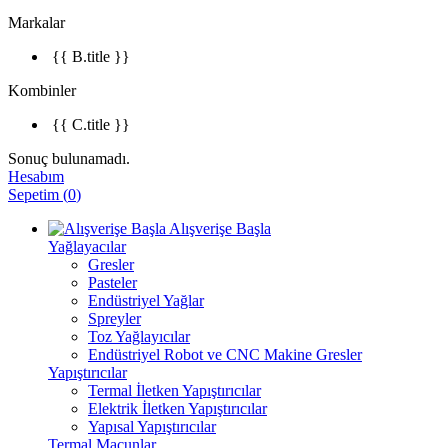
Markalar
{{ B.title }}
Kombinler
{{ C.title }}
Sonuç bulunamadı.
Hesabım
Sepetim
(
0
)
Alışverişe Başla
Yağlayacılar
Gresler
Pasteler
Endüstriyel Yağlar
Spreyler
Toz Yağlayıcılar
Endüstriyel Robot ve CNC Makine Gresler
Yapıştırıcılar
Termal İletken Yapıştırıcılar
Elektrik İletken Yapıştırıcılar
Yapısal Yapıştırıcılar
Termal Macunlar