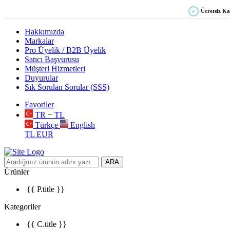
Ücretsiz K
✓
Hakkımızda
Markalar
Pro Üyelik / B2B Üyelik
Satıcı Başvurusu
Müşteri Hizmetleri
Duyurular
Sık Sorulan Sorular (SSS)
Favoriler
TR − TL
Türkçe
English
TL
EUR
ARA
Ürünler
{{ P.title }}
Kategoriler
{{ C.title }}