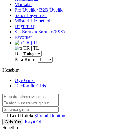
Markalar
Pro Üyelik / B2B Üyelik
Satıcı Başvurusu
Müşteri Hizmetleri
Duyurular
Sık Sorulan Sorular (SSS)
Favoriler
TR | TL
TR | TL
Dil
Para Birimi
Hesabım
Üye Girişi
Telefon İle Giriş
Beni Hatırla
Şifremi Unuttum
Kayıt Ol
Giriş Yap
Sepetim