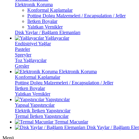
Elektronik Koruma
Konformal Kaplamalar
Potting Dolgu Malzemeleri / Encapsulation / Jeller
İletken Boyalar
Yalıtkan Vernikler
Disk Yaylar / Bağlantı Elemanları
Yağlayacılar
Endüstriyel Yağlar
Pasteler
Spreyler
Toz Yağlayıcılar
Gresler
Elektronik Koruma
Konformal Kaplamalar
Potting Dolgu Malzemeleri / Encapsulation / Jeller
İletken Boyalar
Yalıtkan Vernikler
Yapıştırıcılar
Yapısal Yapıştırıcılar
Elektrik İletken Yapıştırıcılar
Termal İletken Yapıştırıcılar
Termal Macunlar
Disk Yaylar / Bağlantı Ele
Menü