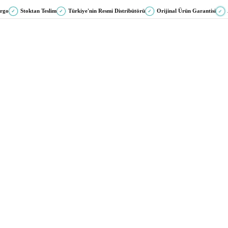
argo
Stoktan Teslim
Türkiye'nin Resmi Distribütörü
Orijinal Ürün Garantisi
✓
✓
✓
✓