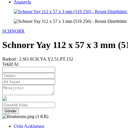
Anasayfa
SCHNORR
Schnorr Yay 112 x 57 x 3 mm (51
Barkod :
2.SO.SCH.YA.Y2.51.PT.152
Teklif Al
Gönder
Ürün Açıklaması