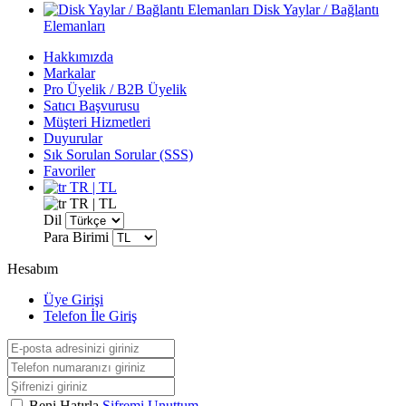
Disk Yaylar / Bağlantı
Elemanları
Hakkımızda
Markalar
Pro Üyelik / B2B Üyelik
Satıcı Başvurusu
Müşteri Hizmetleri
Duyurular
Sık Sorulan Sorular (SSS)
Favoriler
TR | TL
TR | TL
Dil
Para Birimi
Hesabım
Üye Girişi
Telefon İle Giriş
Beni Hatırla
Şifremi Unuttum