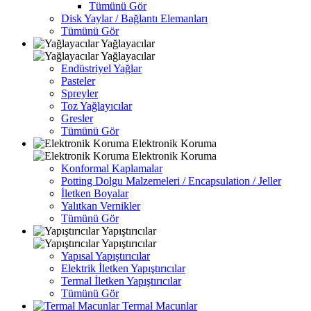
Tümünü Gör
Disk Yaylar / Bağlantı Elemanları
Tümünü Gör
Yağlayacılar
Yağlayacılar
Endüstriyel Yağlar
Pasteler
Spreyler
Toz Yağlayıcılar
Gresler
Tümünü Gör
Elektronik Koruma
Elektronik Koruma
Konformal Kaplamalar
Potting Dolgu Malzemeleri / Encapsulation / Jeller
İletken Boyalar
Yalıtkan Vernikler
Tümünü Gör
Yapıştırıcılar
Yapıştırıcılar
Yapısal Yapıştırıcılar
Elektrik İletken Yapıştırıcılar
Termal İletken Yapıştırıcılar
Tümünü Gör
Termal Macunlar