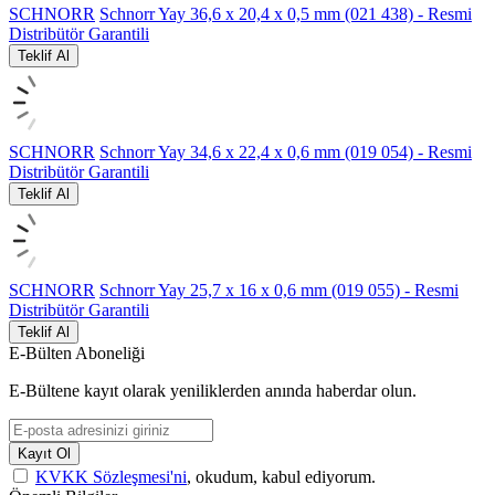
SCHNORR
Schnorr Yay 36,6 x 20,4 x 0,5 mm (021 438) - Resmi
Distribütör Garantili
Teklif Al
SCHNORR
Schnorr Yay 34,6 x 22,4 x 0,6 mm (019 054) - Resmi
Distribütör Garantili
Teklif Al
SCHNORR
Schnorr Yay 25,7 x 16 x 0,6 mm (019 055) - Resmi
Distribütör Garantili
Teklif Al
E-Bülten Aboneliği
E-Bültene kayıt olarak yeniliklerden anında haberdar olun.
Kayıt Ol
KVKK Sözleşmesi'ni
, okudum, kabul ediyorum.