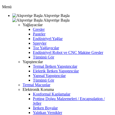
Menü
Alışverişe Başla
Alışverişe Başla
Yağlayacılar
Gresler
Pasteler
Endüstriyel Yağlar
Spreyler
Toz Yağlayıcılar
Endüstriyel Robot ve CNC Makine Gresler
Tümünü Gör
Yapıştırıcılar
Termal İletken Yapıştırıcılar
Elektrik İletken Yapıştırıcılar
Yapısal Yapıştırıcılar
Tümünü Gör
Termal Macunlar
Elektronik Koruma
Konformal Kaplamalar
Potting Dolgu Malzemeleri / Encapsulation /
Jeller
İletken Boyalar
Yalıtkan Vernikler