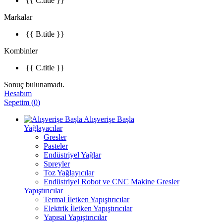
{{ C.title }}
Markalar
{{ B.title }}
Kombinler
{{ C.title }}
Sonuç bulunamadı.
Hesabım
Sepetim
(
0
)
Alışverişe Başla
Yağlayacılar
Gresler
Pasteler
Endüstriyel Yağlar
Spreyler
Toz Yağlayıcılar
Endüstriyel Robot ve CNC Makine Gresler
Yapıştırıcılar
Termal İletken Yapıştırıcılar
Elektrik İletken Yapıştırıcılar
Yapısal Yapıştırıcılar