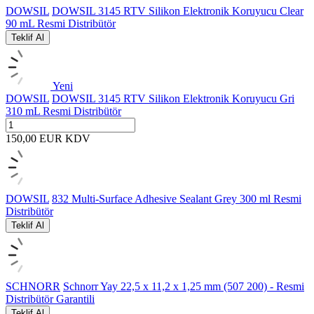
DOWSIL
DOWSIL 3145 RTV Silikon Elektronik Koruyucu Clear
90 mL Resmi Distribütör
Teklif Al
Yeni
DOWSIL
DOWSIL 3145 RTV Silikon Elektronik Koruyucu Gri
310 mL Resmi Distribütör
150,00
EUR
KDV
DOWSIL
832 Multi-Surface Adhesive Sealant Grey 300 ml Resmi
Distribütör
Teklif Al
SCHNORR
Schnorr Yay 22,5 x 11,2 x 1,25 mm (507 200) - Resmi
Distribütör Garantili
Teklif Al