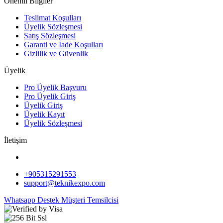
Önemli Bilgiler
Teslimat Koşulları
Üyelik Sözleşmesi
Satış Sözleşmesi
Garanti ve İade Koşulları
Gizlilik ve Güvenlik
Üyelik
Pro Üyelik Başvuru
Pro Üyelik Giriş
Üyelik Giriş
Üyelik Kayıt
Üyelik Sözleşmesi
İletişim
+905315291553
support@teknikexpo.com
Whatsapp Destek
Müşteri Temsilcisi