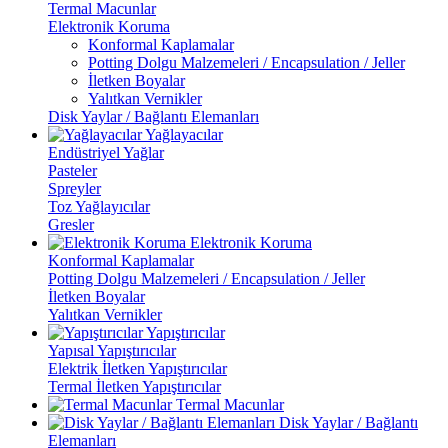
Termal Macunlar
Elektronik Koruma
Konformal Kaplamalar
Potting Dolgu Malzemeleri / Encapsulation / Jeller
İletken Boyalar
Yalıtkan Vernikler
Disk Yaylar / Bağlantı Elemanları
Yağlayacılar
Endüstriyel Yağlar
Pasteler
Spreyler
Toz Yağlayıcılar
Gresler
Elektronik Koruma
Konformal Kaplamalar
Potting Dolgu Malzemeleri / Encapsulation / Jeller
İletken Boyalar
Yalıtkan Vernikler
Yapıştırıcılar
Yapısal Yapıştırıcılar
Elektrik İletken Yapıştırıcılar
Termal İletken Yapıştırıcılar
Termal Macunlar
Disk Yaylar / Bağlantı
Elemanları