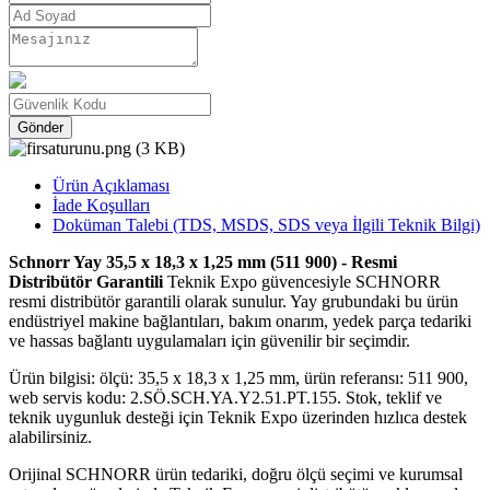
Gönder
Ürün Açıklaması
İade Koşulları
Doküman Talebi (TDS, MSDS, SDS veya İlgili Teknik Bilgi)
Schnorr Yay 35,5 x 18,3 x 1,25 mm (511 900) - Resmi
Distribütör Garantili
Teknik Expo güvencesiyle SCHNORR
resmi distribütör garantili olarak sunulur. Yay grubundaki bu ürün
endüstriyel makine bağlantıları, bakım onarım, yedek parça tedariki
ve hassas bağlantı uygulamaları için güvenilir bir seçimdir.
Ürün bilgisi: ölçü: 35,5 x 18,3 x 1,25 mm, ürün referansı: 511 900,
web servis kodu: 2.SÖ.SCH.YA.Y2.51.PT.155. Stok, teklif ve
teknik uygunluk desteği için Teknik Expo üzerinden hızlıca destek
alabilirsiniz.
Orijinal SCHNORR ürün tedariki, doğru ölçü seçimi ve kurumsal