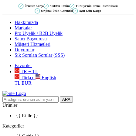
Ücretsiz Kargo
Stoktan Teslim
Türkiye'nin Resmi Distribütörü
✓
✓
✓
Orijinal Ürün Garantisi
Aynı Gün Kargo
✓
✓
Hakkımızda
Markalar
Pro Üyelik / B2B Üyelik
Satıcı Başvurusu
Müşteri Hizmetleri
Duyurular
Sık Sorulan Sorular (SSS)
Favoriler
TR − TL
Türkçe
English
TL
EUR
ARA
Ürünler
{{ P.title }}
Kategoriler