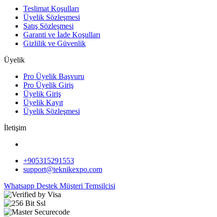
Teslimat Koşulları
Üyelik Sözleşmesi
Satış Sözleşmesi
Garanti ve İade Koşulları
Gizlilik ve Güvenlik
Üyelik
Pro Üyelik Başvuru
Pro Üyelik Giriş
Üyelik Giriş
Üyelik Kayıt
Üyelik Sözleşmesi
İletişim
+905315291553
support@teknikexpo.com
Whatsapp Destek
Müşteri Temsilcisi