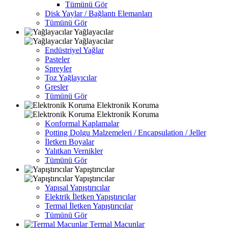
Tümünü Gör
Disk Yaylar / Bağlantı Elemanları
Tümünü Gör
Yağlayacılar
Yağlayacılar
Endüstriyel Yağlar
Pasteler
Spreyler
Toz Yağlayıcılar
Gresler
Tümünü Gör
Elektronik Koruma
Elektronik Koruma
Konformal Kaplamalar
Potting Dolgu Malzemeleri / Encapsulation / Jeller
İletken Boyalar
Yalıtkan Vernikler
Tümünü Gör
Yapıştırıcılar
Yapıştırıcılar
Yapısal Yapıştırıcılar
Elektrik İletken Yapıştırıcılar
Termal İletken Yapıştırıcılar
Tümünü Gör
Termal Macunlar