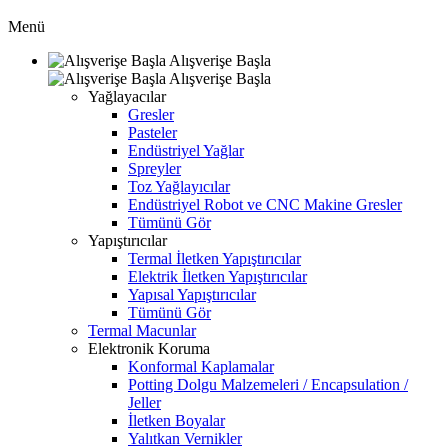
Menü
Alışverişe Başla
Alışverişe Başla
Yağlayacılar
Gresler
Pasteler
Endüstriyel Yağlar
Spreyler
Toz Yağlayıcılar
Endüstriyel Robot ve CNC Makine Gresler
Tümünü Gör
Yapıştırıcılar
Termal İletken Yapıştırıcılar
Elektrik İletken Yapıştırıcılar
Yapısal Yapıştırıcılar
Tümünü Gör
Termal Macunlar
Elektronik Koruma
Konformal Kaplamalar
Potting Dolgu Malzemeleri / Encapsulation /
Jeller
İletken Boyalar
Yalıtkan Vernikler