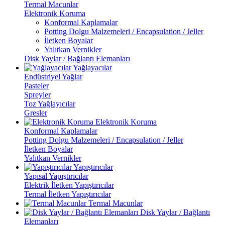
Termal Macunlar
Elektronik Koruma
Konformal Kaplamalar
Potting Dolgu Malzemeleri / Encapsulation / Jeller
İletken Boyalar
Yalıtkan Vernikler
Disk Yaylar / Bağlantı Elemanları
Yağlayacılar
Endüstriyel Yağlar
Pasteler
Spreyler
Toz Yağlayıcılar
Gresler
Elektronik Koruma
Konformal Kaplamalar
Potting Dolgu Malzemeleri / Encapsulation / Jeller
İletken Boyalar
Yalıtkan Vernikler
Yapıştırıcılar
Yapısal Yapıştırıcılar
Elektrik İletken Yapıştırıcılar
Termal İletken Yapıştırıcılar
Termal Macunlar
Disk Yaylar / Bağlantı
Elemanları