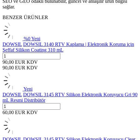
SEO ve GEO odaklı bulunabilir, güncel ve anlaşılır ürün bilgisi
sağlar.
BENZER ÜRÜNLER
%
0
Yeni
DOWSIL
DOWSIL 3140 RTV Kaplama | Elektronik Koruma için
Şeffaf Silikon Coating 310 mL
90,00
EUR
KDV
90,00
EUR
KDV
Yeni
DOWSIL
DOWSIL 3145 RTV Silikon Elektronik Koruyucu Gri 90
mL Resmi Distribütör
60,00
EUR
KDV
DOWSIL
DOWSIL 3145 RTV Silikon Elektronik Koruyucu Clear