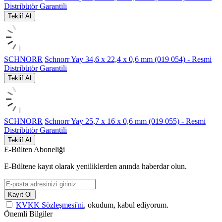
Distribütör Garantili
Teklif Al
SCHNORR
Schnorr Yay 34,6 x 22,4 x 0,6 mm (019 054) - Resmi
Distribütör Garantili
Teklif Al
SCHNORR
Schnorr Yay 25,7 x 16 x 0,6 mm (019 055) - Resmi
Distribütör Garantili
Teklif Al
E-Bülten Aboneliği
E-Bültene kayıt olarak yeniliklerden anında haberdar olun.
Kayıt Ol
KVKK Sözleşmesi'ni
, okudum, kabul ediyorum.
Önemli Bilgiler