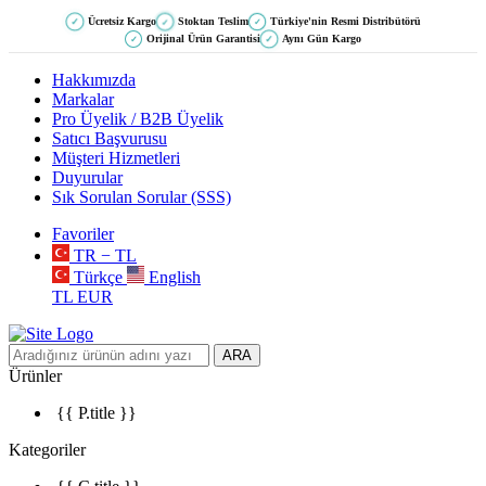
Ücretsiz Kargo
Stoktan Teslim
Türkiye'nin Resmi Distribütörü
✓
✓
✓
Orijinal Ürün Garantisi
Aynı Gün Kargo
✓
✓
Hakkımızda
Markalar
Pro Üyelik / B2B Üyelik
Satıcı Başvurusu
Müşteri Hizmetleri
Duyurular
Sık Sorulan Sorular (SSS)
Favoriler
TR − TL
Türkçe
English
TL
EUR
ARA
Ürünler
{{ P.title }}
Kategoriler