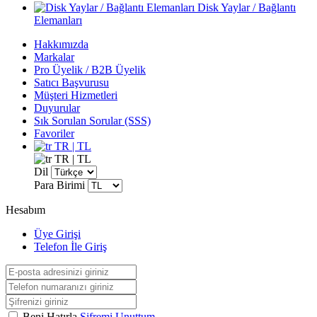
Disk Yaylar / Bağlantı
Elemanları
Hakkımızda
Markalar
Pro Üyelik / B2B Üyelik
Satıcı Başvurusu
Müşteri Hizmetleri
Duyurular
Sık Sorulan Sorular (SSS)
Favoriler
TR | TL
TR | TL
Dil
Para Birimi
Hesabım
Üye Girişi
Telefon İle Giriş
Beni Hatırla
Şifremi Unuttum