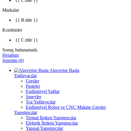
{{ C.title }}
Markalar
{{ B.title }}
Kombinler
{{ C.title }}
Sonuç bulunamadı.
Hesabım
Sepetim
(
0
)
Alışverişe Başla
Yağlayacılar
Gresler
Pasteler
Endüstriyel Yağlar
Spreyler
Toz Yağlayıcılar
Endüstriyel Robot ve CNC Makine Gresler
Yapıştırıcılar
Termal İletken Yapıştırıcılar
Elektrik İletken Yapıştırıcılar
Yapısal Yapıştırıcılar