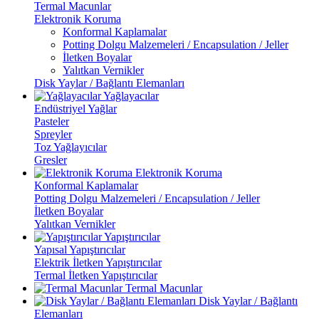
Termal Macunlar
Elektronik Koruma
Konformal Kaplamalar
Potting Dolgu Malzemeleri / Encapsulation / Jeller
İletken Boyalar
Yalıtkan Vernikler
Disk Yaylar / Bağlantı Elemanları
Yağlayacılar
Endüstriyel Yağlar
Pasteler
Spreyler
Toz Yağlayıcılar
Gresler
Elektronik Koruma
Konformal Kaplamalar
Potting Dolgu Malzemeleri / Encapsulation / Jeller
İletken Boyalar
Yalıtkan Vernikler
Yapıştırıcılar
Yapısal Yapıştırıcılar
Elektrik İletken Yapıştırıcılar
Termal İletken Yapıştırıcılar
Termal Macunlar
Disk Yaylar / Bağlantı
Elemanları