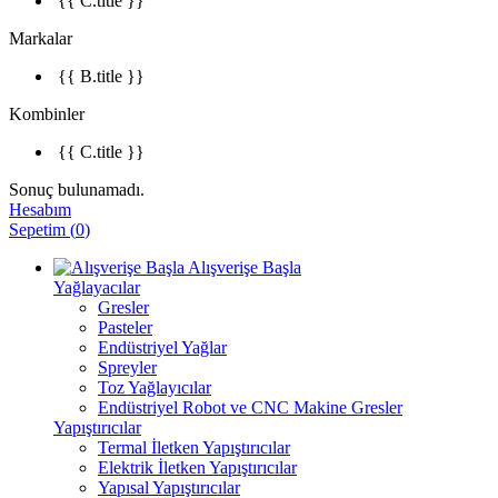
{{ C.title }}
Markalar
{{ B.title }}
Kombinler
{{ C.title }}
Sonuç bulunamadı.
Hesabım
Sepetim
(
0
)
Alışverişe Başla
Yağlayacılar
Gresler
Pasteler
Endüstriyel Yağlar
Spreyler
Toz Yağlayıcılar
Endüstriyel Robot ve CNC Makine Gresler
Yapıştırıcılar
Termal İletken Yapıştırıcılar
Elektrik İletken Yapıştırıcılar
Yapısal Yapıştırıcılar