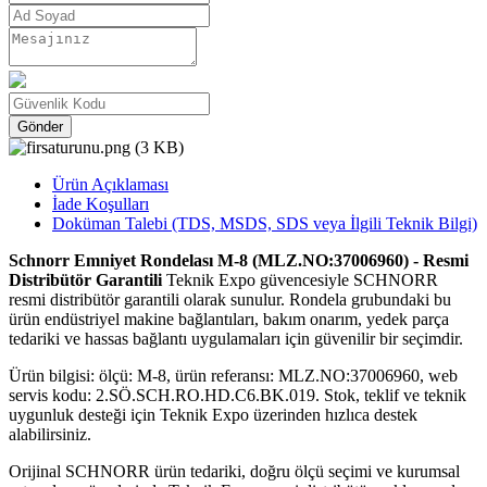
Gönder
Ürün Açıklaması
İade Koşulları
Doküman Talebi (TDS, MSDS, SDS veya İlgili Teknik Bilgi)
Schnorr Emniyet Rondelası M-8 (MLZ.NO:37006960) - Resmi
Distribütör Garantili
Teknik Expo güvencesiyle SCHNORR
resmi distribütör garantili olarak sunulur. Rondela grubundaki bu
ürün endüstriyel makine bağlantıları, bakım onarım, yedek parça
tedariki ve hassas bağlantı uygulamaları için güvenilir bir seçimdir.
Ürün bilgisi: ölçü: M-8, ürün referansı: MLZ.NO:37006960, web
servis kodu: 2.SÖ.SCH.RO.HD.C6.BK.019. Stok, teklif ve teknik
uygunluk desteği için Teknik Expo üzerinden hızlıca destek
alabilirsiniz.
Orijinal SCHNORR ürün tedariki, doğru ölçü seçimi ve kurumsal