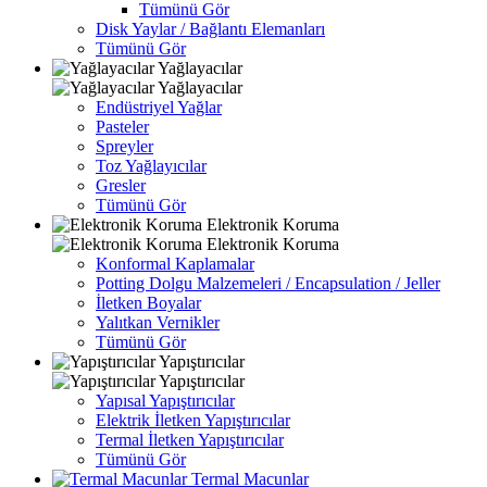
Tümünü Gör
Disk Yaylar / Bağlantı Elemanları
Tümünü Gör
Yağlayacılar
Yağlayacılar
Endüstriyel Yağlar
Pasteler
Spreyler
Toz Yağlayıcılar
Gresler
Tümünü Gör
Elektronik Koruma
Elektronik Koruma
Konformal Kaplamalar
Potting Dolgu Malzemeleri / Encapsulation / Jeller
İletken Boyalar
Yalıtkan Vernikler
Tümünü Gör
Yapıştırıcılar
Yapıştırıcılar
Yapısal Yapıştırıcılar
Elektrik İletken Yapıştırıcılar
Termal İletken Yapıştırıcılar
Tümünü Gör
Termal Macunlar