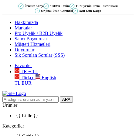
Ücretsiz Kargo
Stoktan Teslim
Türkiye'nin Resmi Distribütörü
✓
✓
✓
Orijinal Ürün Garantisi
Aynı Gün Kargo
✓
✓
Hakkımızda
Markalar
Pro Üyelik / B2B Üyelik
Satıcı Başvurusu
Müşteri Hizmetleri
Duyurular
Sık Sorulan Sorular (SSS)
Favoriler
TR − TL
Türkçe
English
TL
EUR
ARA
Ürünler
{{ P.title }}
Kategoriler