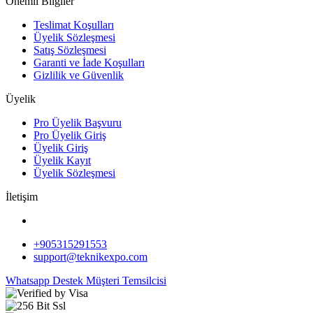
Önemli Bilgiler
Teslimat Koşulları
Üyelik Sözleşmesi
Satış Sözleşmesi
Garanti ve İade Koşulları
Gizlilik ve Güvenlik
Üyelik
Pro Üyelik Başvuru
Pro Üyelik Giriş
Üyelik Giriş
Üyelik Kayıt
Üyelik Sözleşmesi
İletişim
+905315291553
support@teknikexpo.com
Whatsapp Destek
Müşteri Temsilcisi