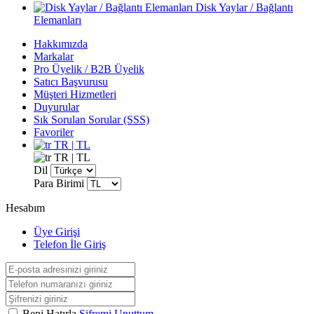
Disk Yaylar / Bağlantı
Elemanları
Hakkımızda
Markalar
Pro Üyelik / B2B Üyelik
Satıcı Başvurusu
Müşteri Hizmetleri
Duyurular
Sık Sorulan Sorular (SSS)
Favoriler
TR | TL
TR | TL
Dil
Para Birimi
Hesabım
Üye Girişi
Telefon İle Giriş
Beni Hatırla
Şifremi Unuttum