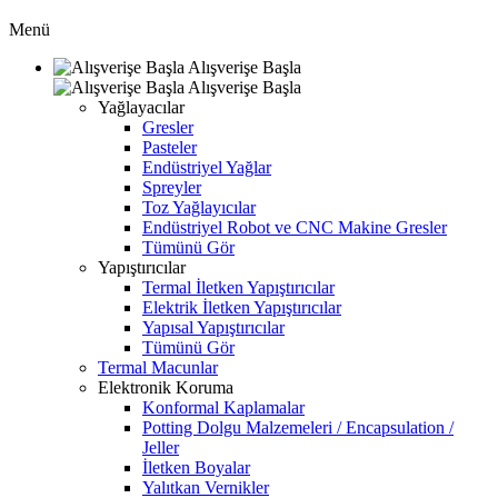
Menü
Alışverişe Başla
Alışverişe Başla
Yağlayacılar
Gresler
Pasteler
Endüstriyel Yağlar
Spreyler
Toz Yağlayıcılar
Endüstriyel Robot ve CNC Makine Gresler
Tümünü Gör
Yapıştırıcılar
Termal İletken Yapıştırıcılar
Elektrik İletken Yapıştırıcılar
Yapısal Yapıştırıcılar
Tümünü Gör
Termal Macunlar
Elektronik Koruma
Konformal Kaplamalar
Potting Dolgu Malzemeleri / Encapsulation /
Jeller
İletken Boyalar
Yalıtkan Vernikler