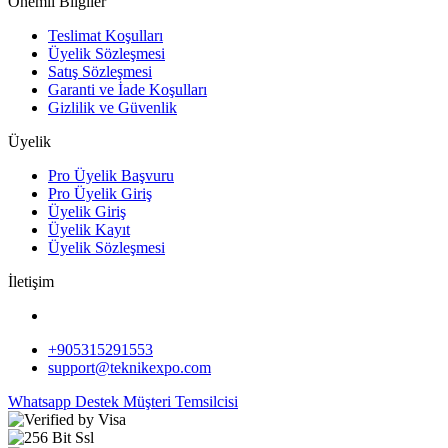
Önemli Bilgiler
Teslimat Koşulları
Üyelik Sözleşmesi
Satış Sözleşmesi
Garanti ve İade Koşulları
Gizlilik ve Güvenlik
Üyelik
Pro Üyelik Başvuru
Pro Üyelik Giriş
Üyelik Giriş
Üyelik Kayıt
Üyelik Sözleşmesi
İletişim
+905315291553
support@teknikexpo.com
Whatsapp Destek
Müşteri Temsilcisi