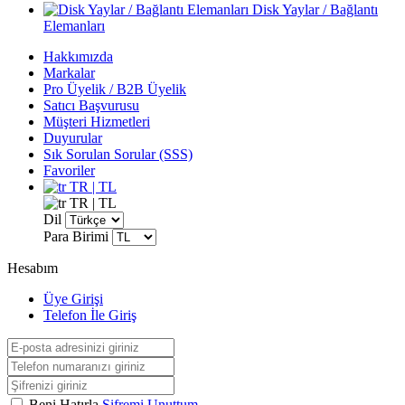
Disk Yaylar / Bağlantı
Elemanları
Hakkımızda
Markalar
Pro Üyelik / B2B Üyelik
Satıcı Başvurusu
Müşteri Hizmetleri
Duyurular
Sık Sorulan Sorular (SSS)
Favoriler
TR | TL
TR | TL
Dil
Para Birimi
Hesabım
Üye Girişi
Telefon İle Giriş
Beni Hatırla
Şifremi Unuttum