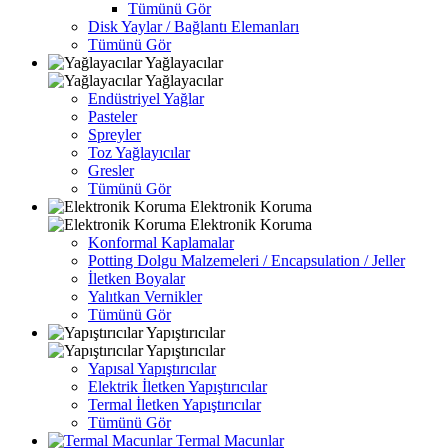
Tümünü Gör
Disk Yaylar / Bağlantı Elemanları
Tümünü Gör
Yağlayacılar
Yağlayacılar
Endüstriyel Yağlar
Pasteler
Spreyler
Toz Yağlayıcılar
Gresler
Tümünü Gör
Elektronik Koruma
Elektronik Koruma
Konformal Kaplamalar
Potting Dolgu Malzemeleri / Encapsulation / Jeller
İletken Boyalar
Yalıtkan Vernikler
Tümünü Gör
Yapıştırıcılar
Yapıştırıcılar
Yapısal Yapıştırıcılar
Elektrik İletken Yapıştırıcılar
Termal İletken Yapıştırıcılar
Tümünü Gör
Termal Macunlar