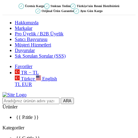
Ücretsiz Kargo
Stoktan Teslim
Türkiye'nin Resmi Distribütörü
✓
✓
✓
Orijinal Ürün Garantisi
Aynı Gün Kargo
✓
✓
Hakkımızda
Markalar
Pro Üyelik / B2B Üyelik
Satıcı Başvurusu
Müşteri Hizmetleri
Duyurular
Sık Sorulan Sorular (SSS)
Favoriler
TR − TL
Türkçe
English
TL
EUR
ARA
Ürünler
{{ P.title }}
Kategoriler