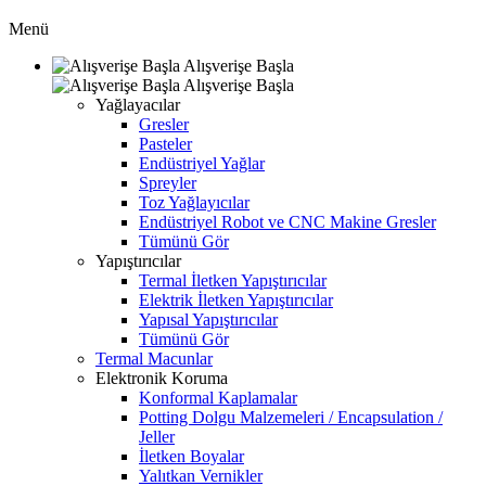
Menü
Alışverişe Başla
Alışverişe Başla
Yağlayacılar
Gresler
Pasteler
Endüstriyel Yağlar
Spreyler
Toz Yağlayıcılar
Endüstriyel Robot ve CNC Makine Gresler
Tümünü Gör
Yapıştırıcılar
Termal İletken Yapıştırıcılar
Elektrik İletken Yapıştırıcılar
Yapısal Yapıştırıcılar
Tümünü Gör
Termal Macunlar
Elektronik Koruma
Konformal Kaplamalar
Potting Dolgu Malzemeleri / Encapsulation /
Jeller
İletken Boyalar
Yalıtkan Vernikler