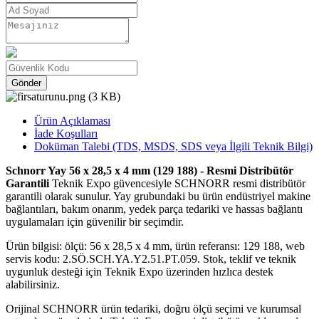
Gönder
Ürün Açıklaması
İade Koşulları
Doküman Talebi (TDS, MSDS, SDS veya İlgili Teknik Bilgi)
Schnorr Yay 56 x 28,5 x 4 mm (129 188) - Resmi Distribütör
Garantili
Teknik Expo güvencesiyle SCHNORR resmi distribütör
garantili olarak sunulur. Yay grubundaki bu ürün endüstriyel makine
bağlantıları, bakım onarım, yedek parça tedariki ve hassas bağlantı
uygulamaları için güvenilir bir seçimdir.
Ürün bilgisi: ölçü: 56 x 28,5 x 4 mm, ürün referansı: 129 188, web
servis kodu: 2.SÖ.SCH.YA.Y2.51.PT.059. Stok, teklif ve teknik
uygunluk desteği için Teknik Expo üzerinden hızlıca destek
alabilirsiniz.
Orijinal SCHNORR ürün tedariki, doğru ölçü seçimi ve kurumsal