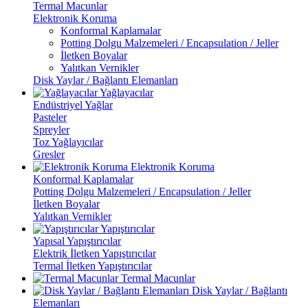
Termal Macunlar
Elektronik Koruma
Konformal Kaplamalar
Potting Dolgu Malzemeleri / Encapsulation / Jeller
İletken Boyalar
Yalıtkan Vernikler
Disk Yaylar / Bağlantı Elemanları
Yağlayacılar
Endüstriyel Yağlar
Pasteler
Spreyler
Toz Yağlayıcılar
Gresler
Elektronik Koruma
Konformal Kaplamalar
Potting Dolgu Malzemeleri / Encapsulation / Jeller
İletken Boyalar
Yalıtkan Vernikler
Yapıştırıcılar
Yapısal Yapıştırıcılar
Elektrik İletken Yapıştırıcılar
Termal İletken Yapıştırıcılar
Termal Macunlar
Disk Yaylar / Bağlantı
Elemanları