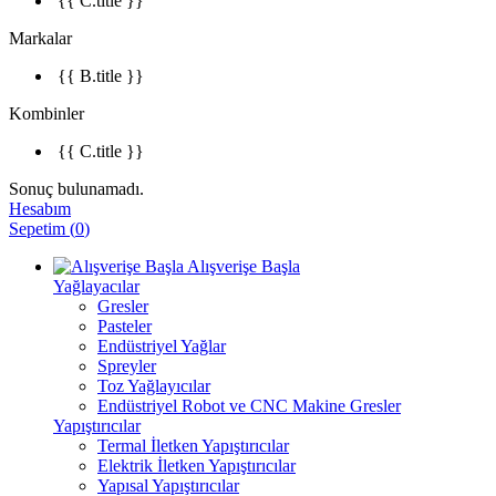
{{ C.title }}
Markalar
{{ B.title }}
Kombinler
{{ C.title }}
Sonuç bulunamadı.
Hesabım
Sepetim
(
0
)
Alışverişe Başla
Yağlayacılar
Gresler
Pasteler
Endüstriyel Yağlar
Spreyler
Toz Yağlayıcılar
Endüstriyel Robot ve CNC Makine Gresler
Yapıştırıcılar
Termal İletken Yapıştırıcılar
Elektrik İletken Yapıştırıcılar
Yapısal Yapıştırıcılar