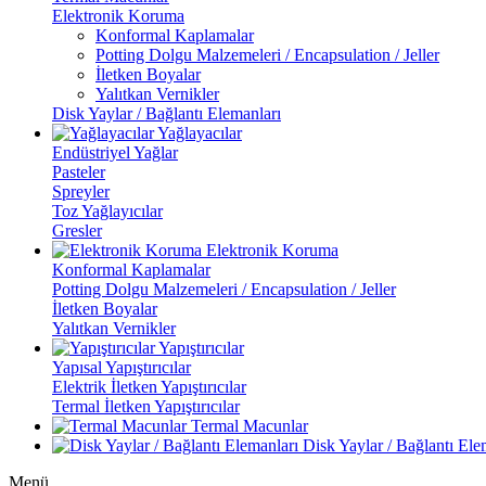
Elektronik Koruma
Konformal Kaplamalar
Potting Dolgu Malzemeleri / Encapsulation / Jeller
İletken Boyalar
Yalıtkan Vernikler
Disk Yaylar / Bağlantı Elemanları
Yağlayacılar
Endüstriyel Yağlar
Pasteler
Spreyler
Toz Yağlayıcılar
Gresler
Elektronik Koruma
Konformal Kaplamalar
Potting Dolgu Malzemeleri / Encapsulation / Jeller
İletken Boyalar
Yalıtkan Vernikler
Yapıştırıcılar
Yapısal Yapıştırıcılar
Elektrik İletken Yapıştırıcılar
Termal İletken Yapıştırıcılar
Termal Macunlar
Disk Yaylar / Bağlantı Ele
Menü