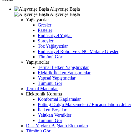
Alışverişe Başla
Alışverişe Başla
Yağlayacılar
Gresler
Pasteler
Endüstriyel Yağlar
Spreyler
Toz Yağlayıcılar
Endüstriyel Robot ve CNC Makine Gresler
Tümünü Gör
Yapıştırıcılar
Termal İletken Yapıştırıcılar
Elektrik İletken Yapıştırıcılar
Yapısal Yapıştırıcılar
Tümünü Gör
Termal Macunlar
Elektronik Koruma
Konformal Kaplamalar
Potting Dolgu Malzemeleri / Encapsulation / Jeller
İletken Boyalar
Yalıtkan Vernikler
Tümünü Gör
Disk Yaylar / Bağlantı Elemanları
Tümünü Gör