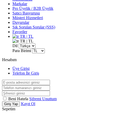
Markalar
Pro Üyelik / B2B Üyelik
Satıcı Başvurusu
Müşteri Hizmetleri
Duyurular
Sık Sorulan Sorular (SSS)
Favoriler
TR | TL
TR | TL
Dil
Para Birimi
Hesabım
Üye Girişi
Telefon İle Giriş
Beni Hatırla
Şifremi Unuttum
Kayıt Ol
Giriş Yap
Sepetim