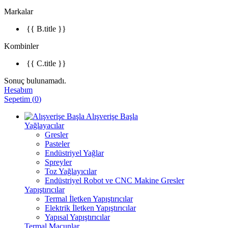
Markalar
{{ B.title }}
Kombinler
{{ C.title }}
Sonuç bulunamadı.
Hesabım
Sepetim
(
0
)
Alışverişe Başla
Yağlayacılar
Gresler
Pasteler
Endüstriyel Yağlar
Spreyler
Toz Yağlayıcılar
Endüstriyel Robot ve CNC Makine Gresler
Yapıştırıcılar
Termal İletken Yapıştırıcılar
Elektrik İletken Yapıştırıcılar
Yapısal Yapıştırıcılar
Termal Macunlar