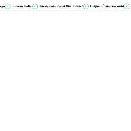
argo
Stoktan Teslim
Türkiye'nin Resmi Distribütörü
Orijinal Ürün Garantisi
✓
✓
✓
✓