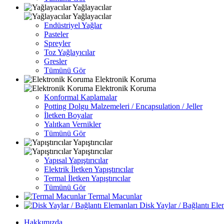
Yağlayacılar
Yağlayacılar
Endüstriyel Yağlar
Pasteler
Spreyler
Toz Yağlayıcılar
Gresler
Tümünü Gör
Elektronik Koruma
Elektronik Koruma
Konformal Kaplamalar
Potting Dolgu Malzemeleri / Encapsulation / Jeller
İletken Boyalar
Yalıtkan Vernikler
Tümünü Gör
Yapıştırıcılar
Yapıştırıcılar
Yapısal Yapıştırıcılar
Elektrik İletken Yapıştırıcılar
Termal İletken Yapıştırıcılar
Tümünü Gör
Termal Macunlar
Disk Yaylar / Bağlantı Ele
Hakkımızda