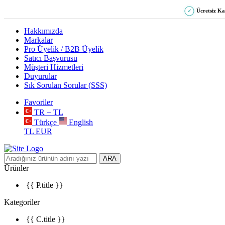
Ücretsiz K
✓
Hakkımızda
Markalar
Pro Üyelik / B2B Üyelik
Satıcı Başvurusu
Müşteri Hizmetleri
Duyurular
Sık Sorulan Sorular (SSS)
Favoriler
TR − TL
Türkçe
English
TL
EUR
ARA
Ürünler
{{ P.title }}
Kategoriler
{{ C.title }}