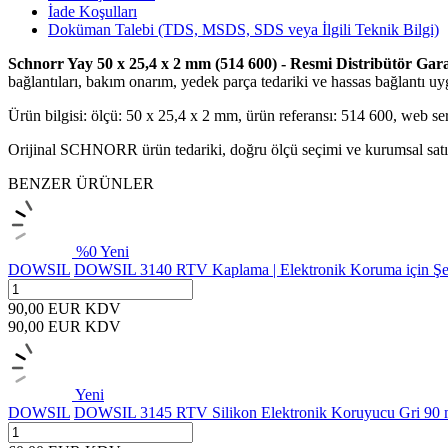
İade Koşulları
Doküman Talebi (TDS, MSDS, SDS veya İlgili Teknik Bilgi)
Schnorr Yay 50 x 25,4 x 2 mm (514 600) - Resmi Distribütör Gara
bağlantıları, bakım onarım, yedek parça tedariki ve hassas bağlantı uyg
Ürün bilgisi: ölçü: 50 x 25,4 x 2 mm, ürün referansı: 514 600, web s
Orijinal SCHNORR ürün tedariki, doğru ölçü seçimi ve kurumsal satın 
BENZER ÜRÜNLER
%
0
Yeni
DOWSIL
DOWSIL 3140 RTV Kaplama | Elektronik Koruma için Şef
90,00
EUR
KDV
90,00
EUR
KDV
Yeni
DOWSIL
DOWSIL 3145 RTV Silikon Elektronik Koruyucu Gri 90 m