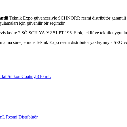
ntili
Teknik Expo güvencesiyle SCHNORR resmi distribütör garantili o
ulamaları için güvenilir bir seçimdir.
ervis kodu: 2.SÖ.SCH.YA.Y2.51.PT.195. Stok, teklif ve teknik uygunluk 
alma süreçlerinde Teknik Expo resmi distribütör yaklaşımıyla SEO ve GE
faf Silikon Coating 310 mL
L Resmi Distribütör