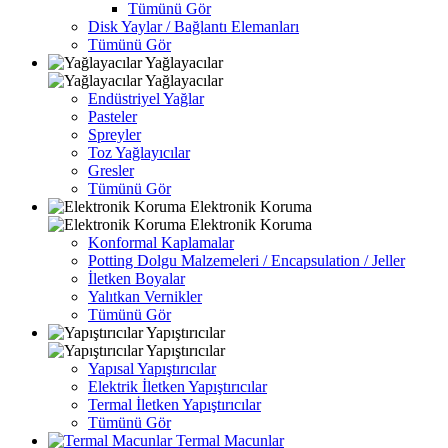
Tümünü Gör
Disk Yaylar / Bağlantı Elemanları
Tümünü Gör
Yağlayacılar
Yağlayacılar
Endüstriyel Yağlar
Pasteler
Spreyler
Toz Yağlayıcılar
Gresler
Tümünü Gör
Elektronik Koruma
Elektronik Koruma
Konformal Kaplamalar
Potting Dolgu Malzemeleri / Encapsulation / Jeller
İletken Boyalar
Yalıtkan Vernikler
Tümünü Gör
Yapıştırıcılar
Yapıştırıcılar
Yapısal Yapıştırıcılar
Elektrik İletken Yapıştırıcılar
Termal İletken Yapıştırıcılar
Tümünü Gör
Termal Macunlar