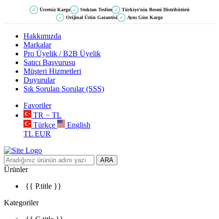
Ücretsiz Kargo
Stoktan Teslim
Türkiye'nin Resmi Distribütörü
✓
✓
✓
Orijinal Ürün Garantisi
Aynı Gün Kargo
✓
✓
Hakkımızda
Markalar
Pro Üyelik / B2B Üyelik
Satıcı Başvurusu
Müşteri Hizmetleri
Duyurular
Sık Sorulan Sorular (SSS)
Favoriler
TR − TL
Türkçe
English
TL
EUR
ARA
Ürünler
{{ P.title }}
Kategoriler