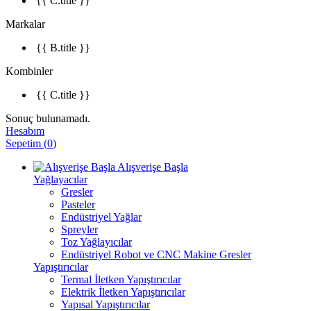
{{ C.title }}
Markalar
{{ B.title }}
Kombinler
{{ C.title }}
Sonuç bulunamadı.
Hesabım
Sepetim
(
0
)
Alışverişe Başla
Yağlayacılar
Gresler
Pasteler
Endüstriyel Yağlar
Spreyler
Toz Yağlayıcılar
Endüstriyel Robot ve CNC Makine Gresler
Yapıştırıcılar
Termal İletken Yapıştırıcılar
Elektrik İletken Yapıştırıcılar
Yapısal Yapıştırıcılar