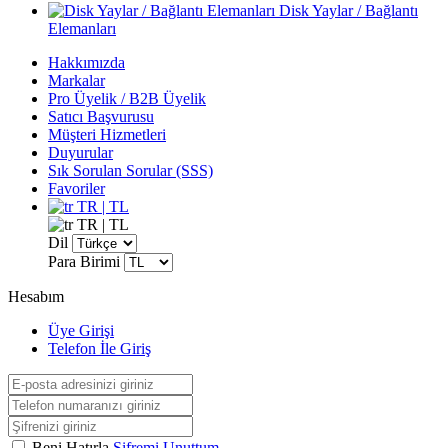
Disk Yaylar / Bağlantı
Elemanları
Hakkımızda
Markalar
Pro Üyelik / B2B Üyelik
Satıcı Başvurusu
Müşteri Hizmetleri
Duyurular
Sık Sorulan Sorular (SSS)
Favoriler
TR | TL
TR | TL
Dil
Para Birimi
Hesabım
Üye Girişi
Telefon İle Giriş
Beni Hatırla
Şifremi Unuttum