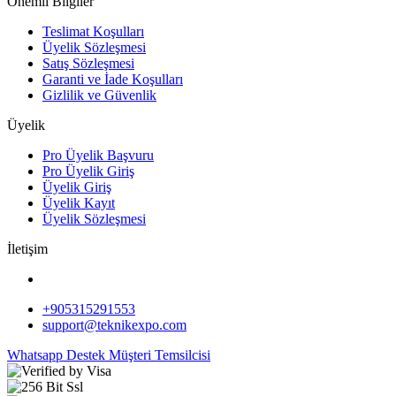
Önemli Bilgiler
Teslimat Koşulları
Üyelik Sözleşmesi
Satış Sözleşmesi
Garanti ve İade Koşulları
Gizlilik ve Güvenlik
Üyelik
Pro Üyelik Başvuru
Pro Üyelik Giriş
Üyelik Giriş
Üyelik Kayıt
Üyelik Sözleşmesi
İletişim
+905315291553
support@teknikexpo.com
Whatsapp Destek
Müşteri Temsilcisi