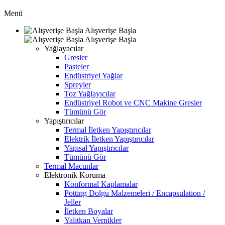
Menü
Alışverişe Başla
Alışverişe Başla
Yağlayacılar
Gresler
Pasteler
Endüstriyel Yağlar
Spreyler
Toz Yağlayıcılar
Endüstriyel Robot ve CNC Makine Gresler
Tümünü Gör
Yapıştırıcılar
Termal İletken Yapıştırıcılar
Elektrik İletken Yapıştırıcılar
Yapısal Yapıştırıcılar
Tümünü Gör
Termal Macunlar
Elektronik Koruma
Konformal Kaplamalar
Potting Dolgu Malzemeleri / Encapsulation /
Jeller
İletken Boyalar
Yalıtkan Vernikler