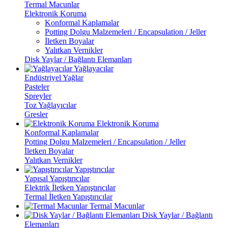
Termal Macunlar
Elektronik Koruma
Konformal Kaplamalar
Potting Dolgu Malzemeleri / Encapsulation / Jeller
İletken Boyalar
Yalıtkan Vernikler
Disk Yaylar / Bağlantı Elemanları
Yağlayacılar
Endüstriyel Yağlar
Pasteler
Spreyler
Toz Yağlayıcılar
Gresler
Elektronik Koruma
Konformal Kaplamalar
Potting Dolgu Malzemeleri / Encapsulation / Jeller
İletken Boyalar
Yalıtkan Vernikler
Yapıştırıcılar
Yapısal Yapıştırıcılar
Elektrik İletken Yapıştırıcılar
Termal İletken Yapıştırıcılar
Termal Macunlar
Disk Yaylar / Bağlantı
Elemanları