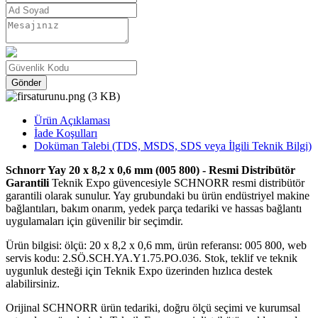
Gönder
Ürün Açıklaması
İade Koşulları
Doküman Talebi (TDS, MSDS, SDS veya İlgili Teknik Bilgi)
Schnorr Yay 20 x 8,2 x 0,6 mm (005 800) - Resmi Distribütör
Garantili
Teknik Expo güvencesiyle SCHNORR resmi distribütör
garantili olarak sunulur. Yay grubundaki bu ürün endüstriyel makine
bağlantıları, bakım onarım, yedek parça tedariki ve hassas bağlantı
uygulamaları için güvenilir bir seçimdir.
Ürün bilgisi: ölçü: 20 x 8,2 x 0,6 mm, ürün referansı: 005 800, web
servis kodu: 2.SÖ.SCH.YA.Y1.75.PO.036. Stok, teklif ve teknik
uygunluk desteği için Teknik Expo üzerinden hızlıca destek
alabilirsiniz.
Orijinal SCHNORR ürün tedariki, doğru ölçü seçimi ve kurumsal