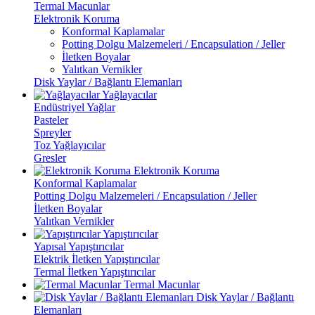
Termal Macunlar
Elektronik Koruma
Konformal Kaplamalar
Potting Dolgu Malzemeleri / Encapsulation / Jeller
İletken Boyalar
Yalıtkan Vernikler
Disk Yaylar / Bağlantı Elemanları
Yağlayacılar
Endüstriyel Yağlar
Pasteler
Spreyler
Toz Yağlayıcılar
Gresler
Elektronik Koruma
Konformal Kaplamalar
Potting Dolgu Malzemeleri / Encapsulation / Jeller
İletken Boyalar
Yalıtkan Vernikler
Yapıştırıcılar
Yapısal Yapıştırıcılar
Elektrik İletken Yapıştırıcılar
Termal İletken Yapıştırıcılar
Termal Macunlar
Disk Yaylar / Bağlantı
Elemanları