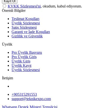
Kayıt Ol
KVKK Sözleşmesi'ni
, okudum, kabul ediyorum.
Önemli Bilgiler
Teslimat Koşulları
Üyelik Sözleşmesi
Satış Sözleşmesi
Garanti ve İade Koşulları
Gizlilik ve Güvenlik
Üyelik
Pro Üyelik Başvuru
Pro Üyelik Giriş
Üyelik Giriş
Üyelik Kayıt
Üyelik Sözleşmesi
İletişim
+905315291553
support@teknikexpo.com
Whatsapp Destek
Müşteri Temsilcisi