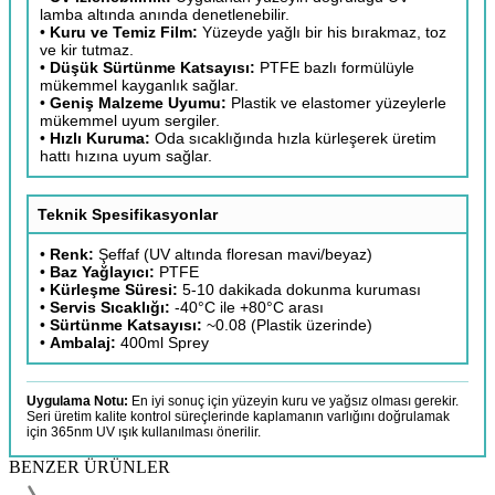
lamba altında anında denetlenebilir.
•
Kuru ve Temiz Film:
Yüzeyde yağlı bir his bırakmaz, toz
ve kir tutmaz.
•
Düşük Sürtünme Katsayısı:
PTFE bazlı formülüyle
mükemmel kayganlık sağlar.
•
Geniş Malzeme Uyumu:
Plastik ve elastomer yüzeylerle
mükemmel uyum sergiler.
•
Hızlı Kuruma:
Oda sıcaklığında hızla kürleşerek üretim
hattı hızına uyum sağlar.
Teknik Spesifikasyonlar
•
Renk:
Şeffaf (UV altında floresan mavi/beyaz)
•
Baz Yağlayıcı:
PTFE
•
Kürleşme Süresi:
5-10 dakikada dokunma kuruması
•
Servis Sıcaklığı:
-40°C ile +80°C arası
•
Sürtünme Katsayısı:
~0.08 (Plastik üzerinde)
•
Ambalaj:
400ml Sprey
Uygulama Notu:
En iyi sonuç için yüzeyin kuru ve yağsız olması gerekir.
Seri üretim kalite kontrol süreçlerinde kaplamanın varlığını doğrulamak
için 365nm UV ışık kullanılması önerilir.
BENZER ÜRÜNLER