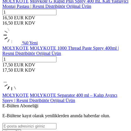
MOLYKOTE
Molykote G Rapid Plus Sprey 400 mL Katı Yağlayıcı
Montaj Pastası | Resmi Distribütör Orijinal Ürün
16,50
EUR
KDV
16,50
EUR
KDV
%
0
Yeni
MOLYKOTE
MOLYKOTE 1000 Thread Paste Sprey 400ml |
Resmi Distribütör Orijinal Ürün
17,50
EUR
KDV
17,50
EUR
KDV
MOLYKOTE
MOLYKOTE Separator 400 ml – Kalıp Ayırıcı
Sprey | Resmi Distribütör Orijinal Ürün
E-Bülten Aboneliği
E-Bültene kayıt olarak yeniliklerden anında haberdar olun.