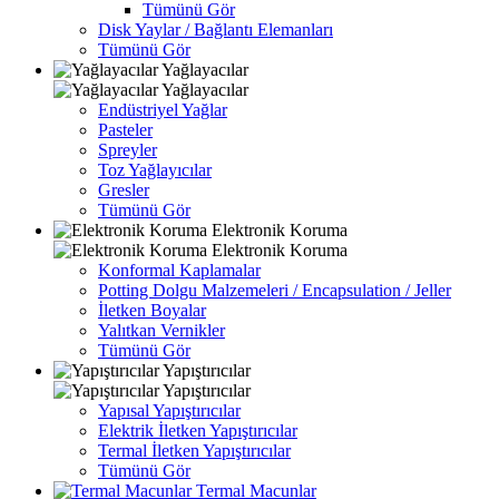
Tümünü Gör
Disk Yaylar / Bağlantı Elemanları
Tümünü Gör
Yağlayacılar
Yağlayacılar
Endüstriyel Yağlar
Pasteler
Spreyler
Toz Yağlayıcılar
Gresler
Tümünü Gör
Elektronik Koruma
Elektronik Koruma
Konformal Kaplamalar
Potting Dolgu Malzemeleri / Encapsulation / Jeller
İletken Boyalar
Yalıtkan Vernikler
Tümünü Gör
Yapıştırıcılar
Yapıştırıcılar
Yapısal Yapıştırıcılar
Elektrik İletken Yapıştırıcılar
Termal İletken Yapıştırıcılar
Tümünü Gör
Termal Macunlar