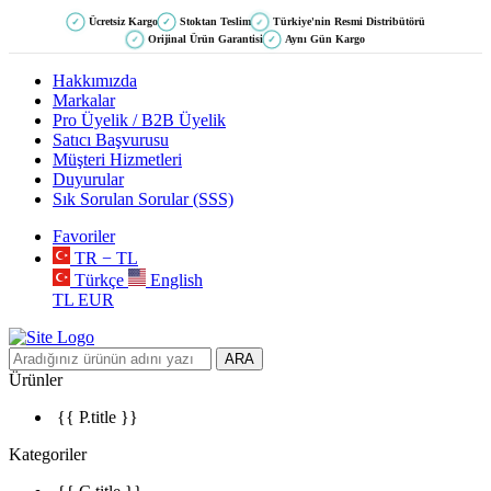
Ücretsiz Kargo
Stoktan Teslim
Türkiye'nin Resmi Distribütörü
✓
✓
✓
Orijinal Ürün Garantisi
Aynı Gün Kargo
✓
✓
Hakkımızda
Markalar
Pro Üyelik / B2B Üyelik
Satıcı Başvurusu
Müşteri Hizmetleri
Duyurular
Sık Sorulan Sorular (SSS)
Favoriler
TR − TL
Türkçe
English
TL
EUR
ARA
Ürünler
{{ P.title }}
Kategoriler