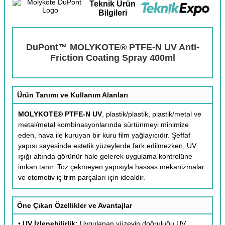
Teknik Ürün
Bilgileri
DuPont™ MOLYKOTE® PTFE-N UV Anti-
Friction Coating Spray 400ml
Ürün Tanımı ve Kullanım Alanları
MOLYKOTE® PTFE-N UV
, plastik/plastik, plastik/metal ve
metal/metal kombinasyonlarında sürtünmeyi minimize
eden, hava ile kuruyan bir kuru film yağlayıcıdır. Şeffaf
yapısı sayesinde estetik yüzeylerde fark edilmezken, UV
ışığı altında görünür hale gelerek uygulama kontrolüne
imkan tanır. Toz çekmeyen yapısıyla hassas mekanizmalar
ve otomotiv iç trim parçaları için idealdir.
Öne Çıkan Özellikler ve Avantajlar
•
UV İzlenebilirlik:
Uygulanan yüzeyin doğruluğu UV