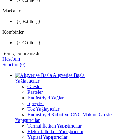
{{ C.title }}
Markalar
{{ B.title }}
Kombinler
{{ C.title }}
Sonuç bulunamadı.
Hesabım
Sepetim
(
0
)
Alışverişe Başla
Yağlayacılar
Gresler
Pasteler
Endüstriyel Yağlar
Spreyler
Toz Yağlayıcılar
Endüstriyel Robot ve CNC Makine Gresler
Yapıştırıcılar
Termal İletken Yapıştırıcılar
Elektrik İletken Yapıştırıcılar
Yapısal Yapıştırıcılar