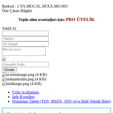
Barkod :
1.YA.MO1.SL.SP.XX.MO.003
Öne Çıkan Bilgiler
PRO ÜYELİK
Toplu alım avantajları için:
Teklif Al
Gönder
Ürün Açıklaması
İade Koşulları
Doküman Talebi (TDS, MSDS, SDS veya İlgili Teknik Bilgi)