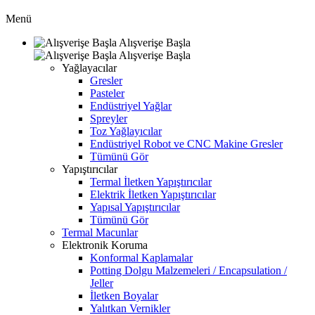
Menü
Alışverişe Başla
Alışverişe Başla
Yağlayacılar
Gresler
Pasteler
Endüstriyel Yağlar
Spreyler
Toz Yağlayıcılar
Endüstriyel Robot ve CNC Makine Gresler
Tümünü Gör
Yapıştırıcılar
Termal İletken Yapıştırıcılar
Elektrik İletken Yapıştırıcılar
Yapısal Yapıştırıcılar
Tümünü Gör
Termal Macunlar
Elektronik Koruma
Konformal Kaplamalar
Potting Dolgu Malzemeleri / Encapsulation /
Jeller
İletken Boyalar
Yalıtkan Vernikler