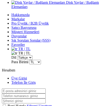
Disk Yaylar / Bağlantı
Elemanları
Hakkımızda
Markalar
Pro Üyelik / B2B Üyelik
Satıcı Başvurusu
Müşteri Hizmetleri
Duyurular
Sık Sorulan Sorular (SSS)
Favoriler
TR | TL
TR | TL
Dil
Para Birimi
Hesabım
Üye Girişi
Telefon İle Giriş
Beni Hatırla
Şifremi Unuttum