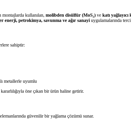
n montajlarda kullanılan,
molibden disülfür (MoS₂)
ve
katı yağlayıcı 
er enerji, petrokimya, savunma ve ağır sanayi
uygulamalarında tercih 
lere sahiptir:
lı metallerle uyumlu
ararlılığıyla öne çıkan bir ürün haline getirir.
tı elemanlarında güvenilir bir yağlama çözümü sunar.