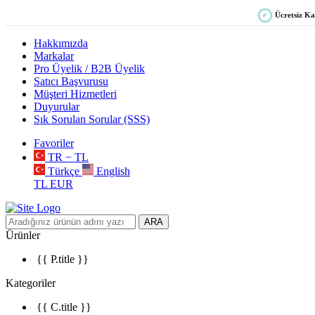
Ücretsiz K
✓
Hakkımızda
Markalar
Pro Üyelik / B2B Üyelik
Satıcı Başvurusu
Müşteri Hizmetleri
Duyurular
Sık Sorulan Sorular (SSS)
Favoriler
TR − TL
Türkçe
English
TL
EUR
ARA
Ürünler
{{ P.title }}
Kategoriler
{{ C.title }}