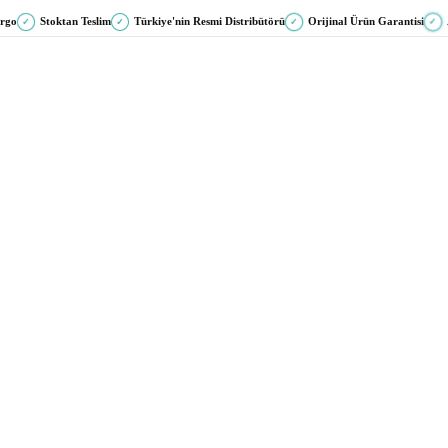
argo
Stoktan Teslim
Türkiye'nin Resmi Distribütörü
Orijinal Ürün Garantisi
✓
✓
✓
✓