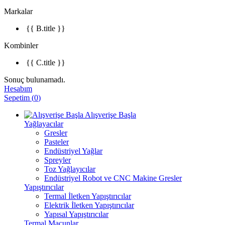
Markalar
{{ B.title }}
Kombinler
{{ C.title }}
Sonuç bulunamadı.
Hesabım
Sepetim
(
0
)
Alışverişe Başla
Yağlayacılar
Gresler
Pasteler
Endüstriyel Yağlar
Spreyler
Toz Yağlayıcılar
Endüstriyel Robot ve CNC Makine Gresler
Yapıştırıcılar
Termal İletken Yapıştırıcılar
Elektrik İletken Yapıştırıcılar
Yapısal Yapıştırıcılar
Termal Macunlar