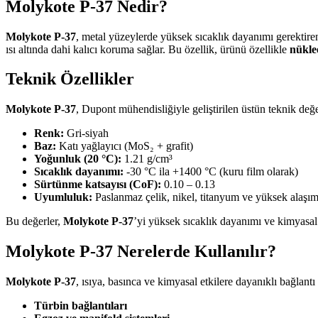
Molykote P-37 Nedir?
Molykote P-37
, metal yüzeylerde yüksek sıcaklık dayanımı gerektire
ısı altında dahi kalıcı koruma sağlar. Bu özellik, ürünü özellikle
nükle
Teknik Özellikler
Molykote P-37
, Dupont mühendisliğiyle geliştirilen üstün teknik değer
Renk:
Gri-siyah
Baz:
Katı yağlayıcı (MoS₂ + grafit)
Yoğunluk (20 °C):
1.21 g/cm³
Sıcaklık dayanımı:
-30 °C ila +1400 °C (kuru film olarak)
Sürtünme katsayısı (CoF):
0.10 – 0.13
Uyumluluk:
Paslanmaz çelik, nikel, titanyum ve yüksek alaşım
Bu değerler,
Molykote P-37
’yi yüksek sıcaklık dayanımı ve kimyasal k
Molykote P-37 Nerelerde Kullanılır?
Molykote P-37
, ısıya, basınca ve kimyasal etkilere dayanıklı bağlan
Türbin bağlantıları