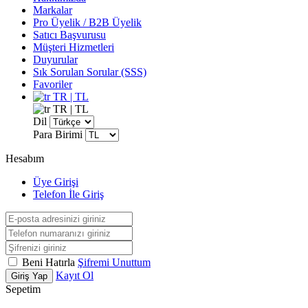
Markalar
Pro Üyelik / B2B Üyelik
Satıcı Başvurusu
Müşteri Hizmetleri
Duyurular
Sık Sorulan Sorular (SSS)
Favoriler
TR | TL
TR | TL
Dil
Para Birimi
Hesabım
Üye Girişi
Telefon İle Giriş
Beni Hatırla
Şifremi Unuttum
Kayıt Ol
Giriş Yap
Sepetim