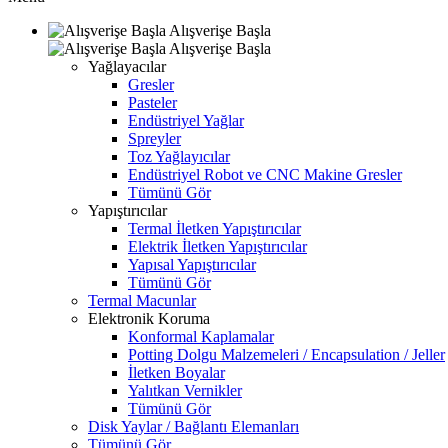
Alışverişe Başla
Alışverişe Başla
Yağlayacılar
Gresler
Pasteler
Endüstriyel Yağlar
Spreyler
Toz Yağlayıcılar
Endüstriyel Robot ve CNC Makine Gresler
Tümünü Gör
Yapıştırıcılar
Termal İletken Yapıştırıcılar
Elektrik İletken Yapıştırıcılar
Yapısal Yapıştırıcılar
Tümünü Gör
Termal Macunlar
Elektronik Koruma
Konformal Kaplamalar
Potting Dolgu Malzemeleri / Encapsulation / Jeller
İletken Boyalar
Yalıtkan Vernikler
Tümünü Gör
Disk Yaylar / Bağlantı Elemanları
Tümünü Gör