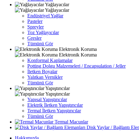
Yağlayacılar
Yağlayacılar
Endüstriyel Yağlar
Pasteler
Spreyler
Toz Yağlayıcılar
Gresler
Tümünü Gör
Elektronik Koruma
Elektronik Koruma
Konformal Kaplamalar
Potting Dolgu Malzemeleri / Encapsulation / Jeller
İletken Boyalar
Yalıtkan Vernikler
Tümünü Gör
Yapıştırıcılar
Yapıştırıcılar
Yapısal Yapıştırıcılar
Elektrik İletken Yapıştırıcılar
Termal İletken Yapıştırıcılar
Tümünü Gör
Termal Macunlar
Disk Yaylar / Bağlantı Ele
Hakkımızda