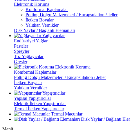
Elektronik Koruma
Konformal Kaplamalar
Potting Dolgu Malzemeleri / Encapsulation / Jeller
İletken Boyalar
Yalıtkan Vernikler
Disk Yaylar / Bağlantı Elemanları
Yağlayacılar
Endüstriyel Yağlar
Pasteler
Spreyler
Toz Yağlayıcılar
Gresler
Elektronik Koruma
Konformal Kaplamalar
Potting Dolgu Malzemeleri / Encapsulation / Jeller
İletken Boyalar
Yalıtkan Vernikler
Yapıştırıcılar
Yapısal Yapıştırıcılar
Elektrik İletken Yapıştırıcılar
Termal İletken Yapıştırıcılar
Termal Macunlar
Disk Yaylar / Bağlantı Ele
Menü