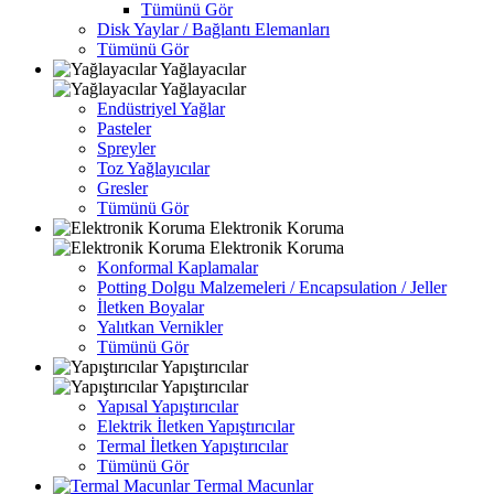
Tümünü Gör
Disk Yaylar / Bağlantı Elemanları
Tümünü Gör
Yağlayacılar
Yağlayacılar
Endüstriyel Yağlar
Pasteler
Spreyler
Toz Yağlayıcılar
Gresler
Tümünü Gör
Elektronik Koruma
Elektronik Koruma
Konformal Kaplamalar
Potting Dolgu Malzemeleri / Encapsulation / Jeller
İletken Boyalar
Yalıtkan Vernikler
Tümünü Gör
Yapıştırıcılar
Yapıştırıcılar
Yapısal Yapıştırıcılar
Elektrik İletken Yapıştırıcılar
Termal İletken Yapıştırıcılar
Tümünü Gör
Termal Macunlar