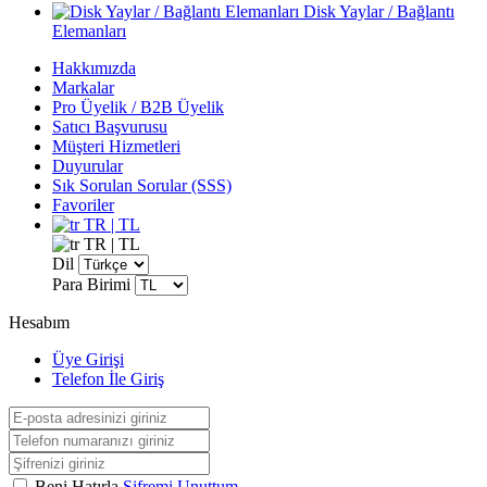
Disk Yaylar / Bağlantı
Elemanları
Hakkımızda
Markalar
Pro Üyelik / B2B Üyelik
Satıcı Başvurusu
Müşteri Hizmetleri
Duyurular
Sık Sorulan Sorular (SSS)
Favoriler
TR | TL
TR | TL
Dil
Para Birimi
Hesabım
Üye Girişi
Telefon İle Giriş
Beni Hatırla
Şifremi Unuttum