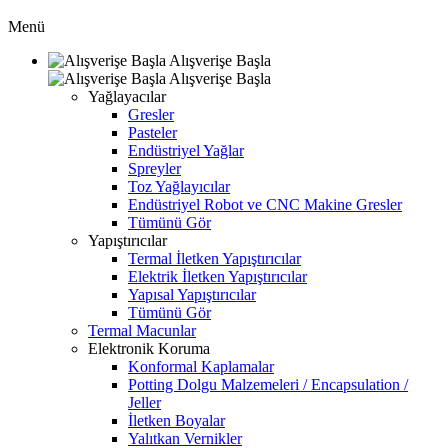
Menü
Alışverişe Başla
Alışverişe Başla
Yağlayacılar
Gresler
Pasteler
Endüstriyel Yağlar
Spreyler
Toz Yağlayıcılar
Endüstriyel Robot ve CNC Makine Gresler
Tümünü Gör
Yapıştırıcılar
Termal İletken Yapıştırıcılar
Elektrik İletken Yapıştırıcılar
Yapısal Yapıştırıcılar
Tümünü Gör
Termal Macunlar
Elektronik Koruma
Konformal Kaplamalar
Potting Dolgu Malzemeleri / Encapsulation /
Jeller
İletken Boyalar
Yalıtkan Vernikler