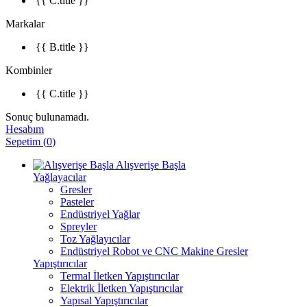
{{ C.title }}
Markalar
{{ B.title }}
Kombinler
{{ C.title }}
Sonuç bulunamadı.
Hesabım
Sepetim
(
0
)
Alışverişe Başla
Yağlayacılar
Gresler
Pasteler
Endüstriyel Yağlar
Spreyler
Toz Yağlayıcılar
Endüstriyel Robot ve CNC Makine Gresler
Yapıştırıcılar
Termal İletken Yapıştırıcılar
Elektrik İletken Yapıştırıcılar
Yapısal Yapıştırıcılar