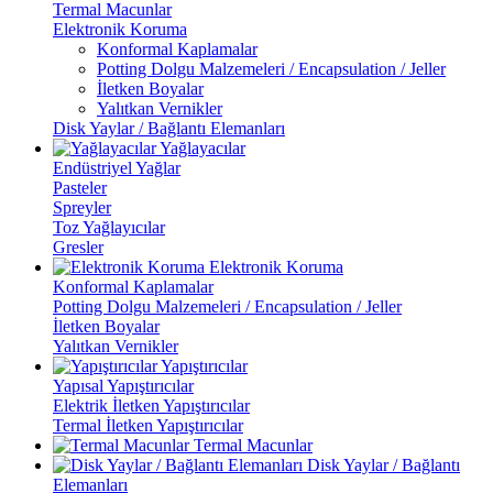
Termal Macunlar
Elektronik Koruma
Konformal Kaplamalar
Potting Dolgu Malzemeleri / Encapsulation / Jeller
İletken Boyalar
Yalıtkan Vernikler
Disk Yaylar / Bağlantı Elemanları
Yağlayacılar
Endüstriyel Yağlar
Pasteler
Spreyler
Toz Yağlayıcılar
Gresler
Elektronik Koruma
Konformal Kaplamalar
Potting Dolgu Malzemeleri / Encapsulation / Jeller
İletken Boyalar
Yalıtkan Vernikler
Yapıştırıcılar
Yapısal Yapıştırıcılar
Elektrik İletken Yapıştırıcılar
Termal İletken Yapıştırıcılar
Termal Macunlar
Disk Yaylar / Bağlantı
Elemanları