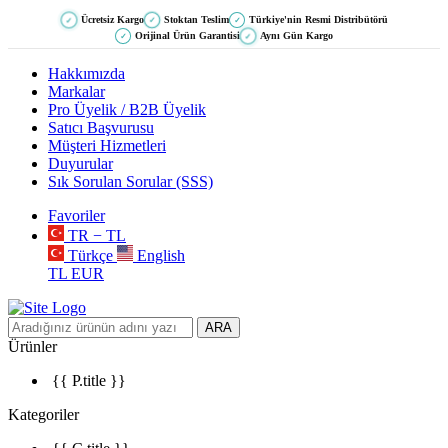
Ücretsiz Kargo
Stoktan Teslim
Türkiye'nin Resmi Distribütörü
✓
✓
✓
Orijinal Ürün Garantisi
Aynı Gün Kargo
✓
✓
Hakkımızda
Markalar
Pro Üyelik / B2B Üyelik
Satıcı Başvurusu
Müşteri Hizmetleri
Duyurular
Sık Sorulan Sorular (SSS)
Favoriler
TR − TL
Türkçe
English
TL
EUR
ARA
Ürünler
{{ P.title }}
Kategoriler