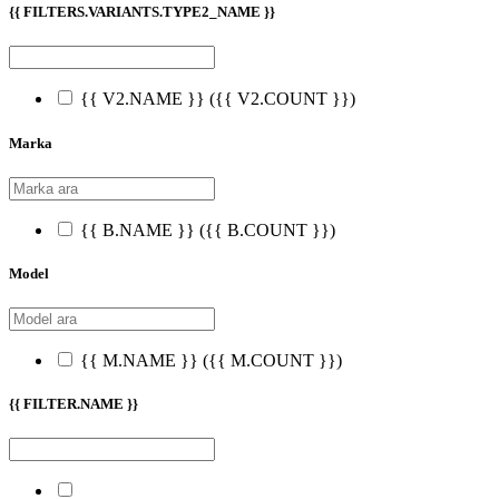
{{ FILTERS.VARIANTS.TYPE2_NAME }}
{{ V2.NAME }}
({{ V2.COUNT }})
Marka
{{ B.NAME }}
({{ B.COUNT }})
Model
{{ M.NAME }}
({{ M.COUNT }})
{{ FILTER.NAME }}