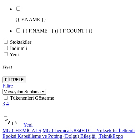
{{ F.NAME }}
{{ F.NAME }}
({{ F.COUNT }})
Stoktakiler
İndirimli
Yeni
Fiyat
FİLTRELE
Filtre
Tükenenleri Gösterme
3
4
Yeni
MG CHEMİCALS
MG Chemicals 834HTC – Yüksek Isı İletkenli
Epoksi Kapsülleme ve Potting (Dolgu) Bileşiği | TeknikExpo