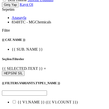
Kayıt Ol
Giriş Yap
Sepetim
Anasayfa
834HTC - MGChemicals
Filtre
{{ CAT. NAME }}
{{ SUB. NAME }}
Seçilen Filtreler
{{ SELECTED.TEXT }} ×
HEPSİNİ SİL
{{ FILTERS.VARIANTS.TYPE1_NAME }}
{{ V1.NAME }}
({{ V1.COUNT }})