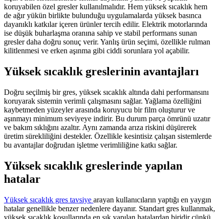
koruyabilen özel gresler kullanılmalıdır. Hem yüksek sıcaklık hem
de ağır yükün birlikte bulunduğu uygulamalarda yüksek basınca
dayanıklı katkılar içeren ürünler tercih edilir. Elektrik motorlarında
ise düşük buharlaşma oranına sahip ve stabil performans sunan
gresler daha doğru sonuç verir. Yanlış ürün seçimi, özellikle rulman
kilitlenmesi ve erken aşınma gibi ciddi sorunlara yol açabilir.
Yüksek sıcaklık greslerinin avantajları
Doğru seçilmiş bir gres, yüksek sıcaklık altında dahi performansını
koruyarak sistemin verimli çalışmasını sağlar. Yağlama özelliğini
kaybetmeden yüzeyler arasında koruyucu bir film oluşturur ve
aşınmayı minimum seviyeye indirir. Bu durum parça ömrünü uzatır
ve bakım sıklığını azaltır. Aynı zamanda arıza riskini düşürerek
üretim sürekliliğini destekler. Özellikle kesintisiz çalışan sistemlerde
bu avantajlar doğrudan işletme verimliliğine katkı sağlar.
Yüksek sıcaklık greslerinde yapılan
hatalar
Yüksek sıcaklık gres tavsiye
arayan kullanıcıların yaptığı en yaygın
hatalar genellikle benzer nedenlere dayanır. Standart gres kullanmak,
yüksek sıcaklık koşullarında en sık yapılan hatalardan biridir çünkü