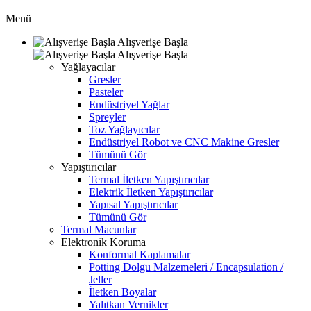
Menü
Alışverişe Başla
Alışverişe Başla
Yağlayacılar
Gresler
Pasteler
Endüstriyel Yağlar
Spreyler
Toz Yağlayıcılar
Endüstriyel Robot ve CNC Makine Gresler
Tümünü Gör
Yapıştırıcılar
Termal İletken Yapıştırıcılar
Elektrik İletken Yapıştırıcılar
Yapısal Yapıştırıcılar
Tümünü Gör
Termal Macunlar
Elektronik Koruma
Konformal Kaplamalar
Potting Dolgu Malzemeleri / Encapsulation /
Jeller
İletken Boyalar
Yalıtkan Vernikler