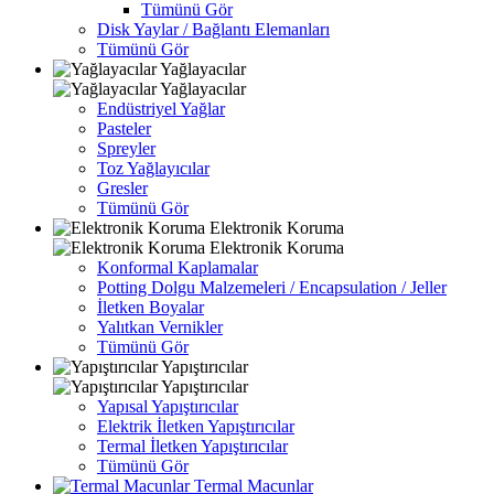
Tümünü Gör
Disk Yaylar / Bağlantı Elemanları
Tümünü Gör
Yağlayacılar
Yağlayacılar
Endüstriyel Yağlar
Pasteler
Spreyler
Toz Yağlayıcılar
Gresler
Tümünü Gör
Elektronik Koruma
Elektronik Koruma
Konformal Kaplamalar
Potting Dolgu Malzemeleri / Encapsulation / Jeller
İletken Boyalar
Yalıtkan Vernikler
Tümünü Gör
Yapıştırıcılar
Yapıştırıcılar
Yapısal Yapıştırıcılar
Elektrik İletken Yapıştırıcılar
Termal İletken Yapıştırıcılar
Tümünü Gör
Termal Macunlar