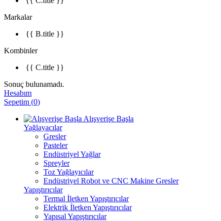
{{ C.title }}
Markalar
{{ B.title }}
Kombinler
{{ C.title }}
Sonuç bulunamadı.
Hesabım
Sepetim
(
0
)
Alışverişe Başla
Yağlayacılar
Gresler
Pasteler
Endüstriyel Yağlar
Spreyler
Toz Yağlayıcılar
Endüstriyel Robot ve CNC Makine Gresler
Yapıştırıcılar
Termal İletken Yapıştırıcılar
Elektrik İletken Yapıştırıcılar
Yapısal Yapıştırıcılar