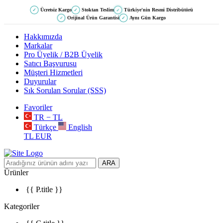
Ücretsiz Kargo
Stoktan Teslim
Türkiye'nin Resmi Distribütörü
✓
✓
✓
Orijinal Ürün Garantisi
Aynı Gün Kargo
✓
✓
Hakkımızda
Markalar
Pro Üyelik / B2B Üyelik
Satıcı Başvurusu
Müşteri Hizmetleri
Duyurular
Sık Sorulan Sorular (SSS)
Favoriler
TR − TL
Türkçe
English
TL
EUR
ARA
Ürünler
{{ P.title }}
Kategoriler