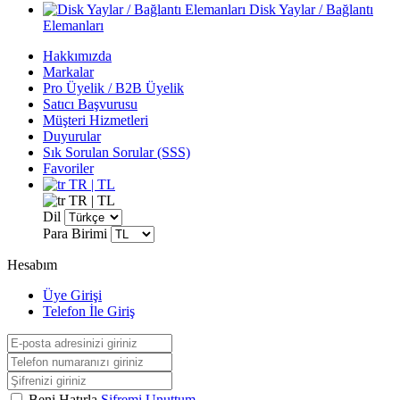
Disk Yaylar / Bağlantı
Elemanları
Hakkımızda
Markalar
Pro Üyelik / B2B Üyelik
Satıcı Başvurusu
Müşteri Hizmetleri
Duyurular
Sık Sorulan Sorular (SSS)
Favoriler
TR | TL
TR | TL
Dil
Para Birimi
Hesabım
Üye Girişi
Telefon İle Giriş
Beni Hatırla
Şifremi Unuttum