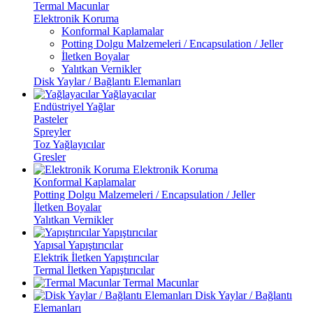
Termal Macunlar
Elektronik Koruma
Konformal Kaplamalar
Potting Dolgu Malzemeleri / Encapsulation / Jeller
İletken Boyalar
Yalıtkan Vernikler
Disk Yaylar / Bağlantı Elemanları
Yağlayacılar
Endüstriyel Yağlar
Pasteler
Spreyler
Toz Yağlayıcılar
Gresler
Elektronik Koruma
Konformal Kaplamalar
Potting Dolgu Malzemeleri / Encapsulation / Jeller
İletken Boyalar
Yalıtkan Vernikler
Yapıştırıcılar
Yapısal Yapıştırıcılar
Elektrik İletken Yapıştırıcılar
Termal İletken Yapıştırıcılar
Termal Macunlar
Disk Yaylar / Bağlantı
Elemanları