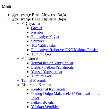
Menü
Alışverişe Başla
Alışverişe Başla
Yağlayacılar
Gresler
Pasteler
Endüstriyel Yağlar
Spreyler
Toz Yağlayıcılar
Endüstriyel Robot ve CNC Makine Gresler
Tümünü Gör
Yapıştırıcılar
Termal İletken Yapıştırıcılar
Elektrik İletken Yapıştırıcılar
Yapısal Yapıştırıcılar
Tümünü Gör
Termal Macunlar
Elektronik Koruma
Konformal Kaplamalar
Potting Dolgu Malzemeleri / Encapsulation /
Jeller
İletken Boyalar
Yalıtkan Vernikler