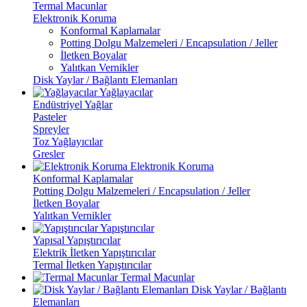
Termal Macunlar
Elektronik Koruma
Konformal Kaplamalar
Potting Dolgu Malzemeleri / Encapsulation / Jeller
İletken Boyalar
Yalıtkan Vernikler
Disk Yaylar / Bağlantı Elemanları
Yağlayacılar
Endüstriyel Yağlar
Pasteler
Spreyler
Toz Yağlayıcılar
Gresler
Elektronik Koruma
Konformal Kaplamalar
Potting Dolgu Malzemeleri / Encapsulation / Jeller
İletken Boyalar
Yalıtkan Vernikler
Yapıştırıcılar
Yapısal Yapıştırıcılar
Elektrik İletken Yapıştırıcılar
Termal İletken Yapıştırıcılar
Termal Macunlar
Disk Yaylar / Bağlantı
Elemanları