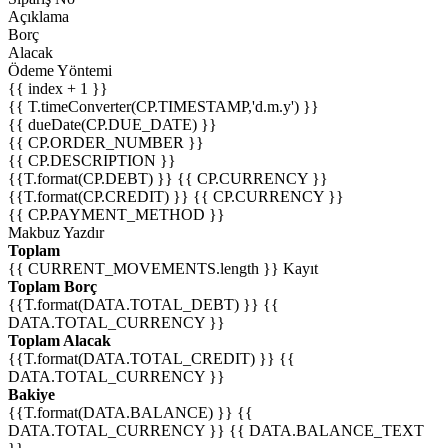
Açıklama
Borç
Alacak
Ödeme Yöntemi
{{ index + 1 }}
{{ T.timeConverter(CP.TIMESTAMP,'d.m.y') }}
{{ dueDate(CP.DUE_DATE) }}
{{ CP.ORDER_NUMBER }}
{{ CP.DESCRIPTION }}
{{T.format(CP.DEBT) }} {{ CP.CURRENCY }}
{{T.format(CP.CREDIT) }} {{ CP.CURRENCY }}
{{ CP.PAYMENT_METHOD }}
Makbuz Yazdır
Toplam
{{ CURRENT_MOVEMENTS.length }} Kayıt
Toplam Borç
{{T.format(DATA.TOTAL_DEBT) }} {{
DATA.TOTAL_CURRENCY }}
Toplam Alacak
{{T.format(DATA.TOTAL_CREDIT) }} {{
DATA.TOTAL_CURRENCY }}
Bakiye
{{T.format(DATA.BALANCE) }} {{
DATA.TOTAL_CURRENCY }} {{ DATA.BALANCE_TEXT