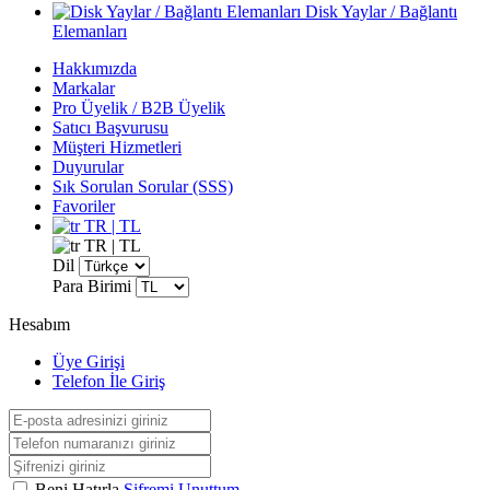
Disk Yaylar / Bağlantı
Elemanları
Hakkımızda
Markalar
Pro Üyelik / B2B Üyelik
Satıcı Başvurusu
Müşteri Hizmetleri
Duyurular
Sık Sorulan Sorular (SSS)
Favoriler
TR | TL
TR | TL
Dil
Para Birimi
Hesabım
Üye Girişi
Telefon İle Giriş
Beni Hatırla
Şifremi Unuttum