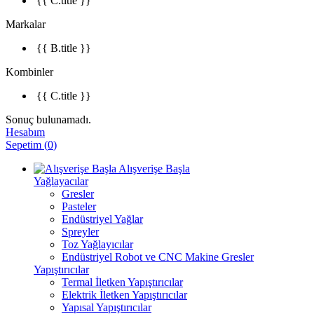
{{ C.title }}
Markalar
{{ B.title }}
Kombinler
{{ C.title }}
Sonuç bulunamadı.
Hesabım
Sepetim
(
0
)
Alışverişe Başla
Yağlayacılar
Gresler
Pasteler
Endüstriyel Yağlar
Spreyler
Toz Yağlayıcılar
Endüstriyel Robot ve CNC Makine Gresler
Yapıştırıcılar
Termal İletken Yapıştırıcılar
Elektrik İletken Yapıştırıcılar
Yapısal Yapıştırıcılar