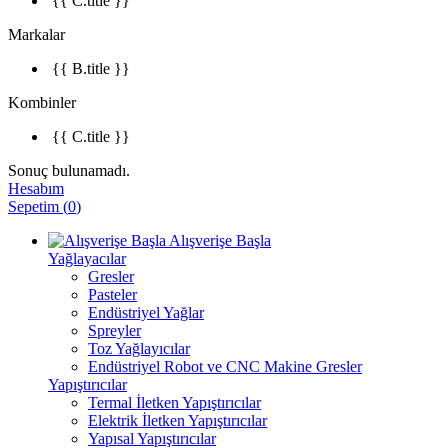
{{ C.title }}
Markalar
{{ B.title }}
Kombinler
{{ C.title }}
Sonuç bulunamadı.
Hesabım
Sepetim
(
0
)
Alışverişe Başla
Yağlayacılar
Gresler
Pasteler
Endüstriyel Yağlar
Spreyler
Toz Yağlayıcılar
Endüstriyel Robot ve CNC Makine Gresler
Yapıştırıcılar
Termal İletken Yapıştırıcılar
Elektrik İletken Yapıştırıcılar
Yapısal Yapıştırıcılar