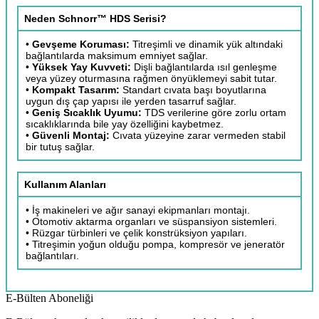
Neden Schnorr™ HDS Serisi?
•
Gevşeme Koruması:
Titreşimli ve dinamik yük altındaki
bağlantılarda maksimum emniyet sağlar.
•
Yüksek Yay Kuvveti:
Dişli bağlantılarda ısıl genleşme
veya yüzey oturmasına rağmen önyüklemeyi sabit tutar.
•
Kompakt Tasarım:
Standart cıvata başı boyutlarına
uygun dış çap yapısı ile yerden tasarruf sağlar.
•
Geniş Sıcaklık Uyumu:
TDS verilerine göre zorlu ortam
sıcaklıklarında bile yay özelliğini kaybetmez.
•
Güvenli Montaj:
Cıvata yüzeyine zarar vermeden stabil
bir tutuş sağlar.
Kullanım Alanları
• İş makineleri ve ağır sanayi ekipmanları montajı.
• Otomotiv aktarma organları ve süspansiyon sistemleri.
• Rüzgar türbinleri ve çelik konstrüksiyon yapıları.
• Titreşimin yoğun olduğu pompa, kompresör ve jeneratör
bağlantıları.
E-Bülten Aboneliği