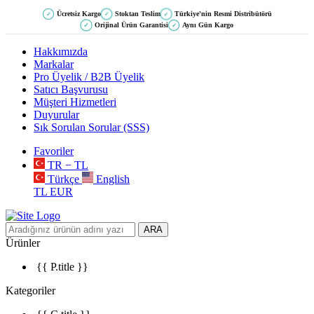
Ücretsiz Kargo
Stoktan Teslim
Türkiye'nin Resmi Distribütörü
✓
✓
✓
Orijinal Ürün Garantisi
Aynı Gün Kargo
✓
✓
Hakkımızda
Markalar
Pro Üyelik / B2B Üyelik
Satıcı Başvurusu
Müşteri Hizmetleri
Duyurular
Sık Sorulan Sorular (SSS)
Favoriler
TR − TL
Türkçe
English
TL
EUR
ARA
Ürünler
{{ P.title }}
Kategoriler