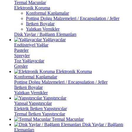
Termal Macunlar
Elektronik Koruma
Konformal Kaplamalar
Potting Dolgu Malzemeleri / Encapsulation / Jeller
İletken Boyalar
Yalıtkan Vernikler
Disk Yaylar / Bağlantı Elemanları
Yağlayacılar
Endüstriyel Yağlar
Pasteler
Spreyler
Toz Yağlayıcılar
Gresler
Elektronik Koruma
Konformal Kaplamalar
Potting Dolgu Malzemeleri / Encapsulation / Jeller
İletken Boyalar
Yalıtkan Vernikler
Yapıştırıcılar
Yapısal Yapıştırıcılar
Elektrik İletken Yapıştırıcılar
Termal İletken Yapıştırıcılar
Termal Macunlar
Disk Yaylar / Bağlantı
Elemanları