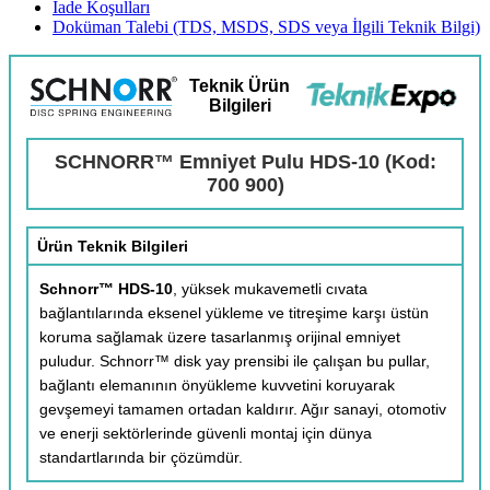
İade Koşulları
Doküman Talebi (TDS, MSDS, SDS veya İlgili Teknik Bilgi)
Teknik Ürün
Bilgileri
SCHNORR™ Emniyet Pulu HDS-10 (Kod:
700 900)
Ürün Teknik Bilgileri
Schnorr™ HDS-10
, yüksek mukavemetli cıvata
bağlantılarında eksenel yükleme ve titreşime karşı üstün
koruma sağlamak üzere tasarlanmış orijinal emniyet
puludur. Schnorr™ disk yay prensibi ile çalışan bu pullar,
bağlantı elemanının önyükleme kuvvetini koruyarak
gevşemeyi tamamen ortadan kaldırır. Ağır sanayi, otomotiv
ve enerji sektörlerinde güvenli montaj için dünya
standartlarında bir çözümdür.