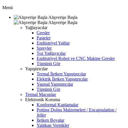
Menü
Alışverişe Başla
Alışverişe Başla
Yağlayacılar
Gresler
Pasteler
Endüstriyel Yağlar
Spreyler
Toz Yağlayıcılar
Endüstriyel Robot ve CNC Makine Gresler
Tümünü Gör
Yapıştırıcılar
Termal İletken Yapıştırıcılar
Elektrik İletken Yapıştırıcılar
Yapısal Yapıştırıcılar
Tümünü Gör
Termal Macunlar
Elektronik Koruma
Konformal Kaplamalar
Potting Dolgu Malzemeleri / Encapsulation /
Jeller
İletken Boyalar
Yalıtkan Vernikler