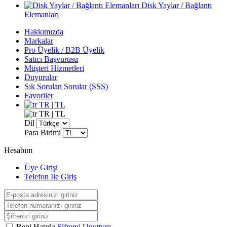
Disk Yaylar / Bağlantı
Elemanları
Hakkımızda
Markalar
Pro Üyelik / B2B Üyelik
Satıcı Başvurusu
Müşteri Hizmetleri
Duyurular
Sık Sorulan Sorular (SSS)
Favoriler
TR | TL
TR | TL
Dil
Para Birimi
Hesabım
Üye Girişi
Telefon İle Giriş
Beni Hatırla
Şifremi Unuttum