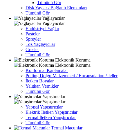
Tümünü Gör
Disk Yaylar / Bağlantı Elemanları
Tümünü Gör
Yağlayacılar
Yağlayacılar
Endüstriyel Yağlar
Pasteler
Spreyler
Toz Yağlayıcılar
Gresler
Tümünü Gör
Elektronik Koruma
Elektronik Koruma
Konformal Kaplamalar
Potting Dolgu Malzemeleri / Encapsulation / Jeller
İletken Boyalar
Yalıtkan Vernikler
Tümünü Gör
Yapıştırıcılar
Yapıştırıcılar
Yapısal Yapıştırıcılar
Elektrik İletken Yapıştırıcılar
Termal İletken Yapıştırıcılar
Tümünü Gör
Termal Macunlar