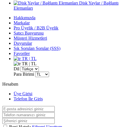
Disk Yaylar / Bağlantı
Elemanları
Hakkımızda
Markalar
Pro Üyelik / B2B Üyelik
Satıcı Başvurusu
Müşteri Hizmetleri
Duyurular
Sık Sorulan Sorular (SSS)
Favoriler
TR | TL
TR | TL
Dil
Para Birimi
Hesabım
Üye Girişi
Telefon İle Giriş
Beni Hatırla
Şifremi Unuttum