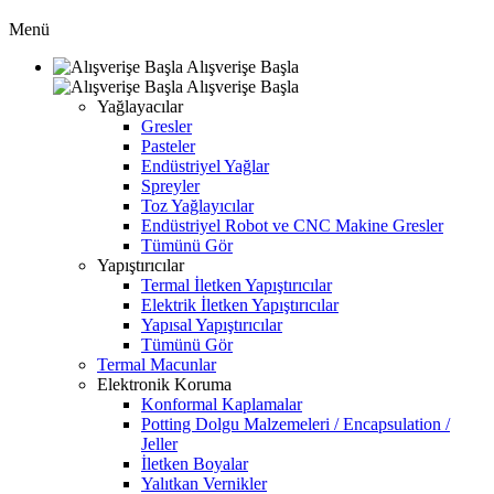
Menü
Alışverişe Başla
Alışverişe Başla
Yağlayacılar
Gresler
Pasteler
Endüstriyel Yağlar
Spreyler
Toz Yağlayıcılar
Endüstriyel Robot ve CNC Makine Gresler
Tümünü Gör
Yapıştırıcılar
Termal İletken Yapıştırıcılar
Elektrik İletken Yapıştırıcılar
Yapısal Yapıştırıcılar
Tümünü Gör
Termal Macunlar
Elektronik Koruma
Konformal Kaplamalar
Potting Dolgu Malzemeleri / Encapsulation /
Jeller
İletken Boyalar
Yalıtkan Vernikler