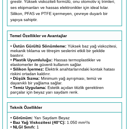
grestir. Yüksek viskoziteli formülü, onu otomotiv iç trimleri,
ses ekipmanları ve hassas elektronikler için ideal kılar.
Silikon, PFAS ve PTFE içermeyen, çevreye duyarlı bir
yapıya sahiptir.
Temel Özellikler ve Avantajlar
•
Üstün Gürültü Sönümleme:
Yüksek baz yağ viskozitesi,
mekanik tıklama ve titreşim seslerini etkili bir şekilde
bastırır.
•
Plastik Uyumluluğu:
Hassas termoplastikler ve
elastomerler ile güvenli kullanım sağlar.
•
Silikon İçermez:
Elektrik anahtarlarındaki kontak hatası
riskini ortadan kaldırır.
•
Düşük Sızma:
Minimum yağ ayrışması, temiz ve
dayanıklı bir yağlama sağlar.
•
Temiz Uygulama:
Estetik açıdan titizlik gerektiren
parçalar için beyaz yarı saydam renk.
Teknik Özellikler
•
Görünüm:
Yarı Saydam Beyaz
•
Baz Yağ Viskozitesi (40°C):
1.050 mm²/s
•
NLGI Sınıfı:
1