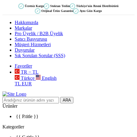
Ücretsiz Kargo
Stoktan Teslim
Türkiye'nin Resmi Distribütörü
✓
✓
✓
Orijinal Ürün Garantisi
Aynı Gün Kargo
✓
✓
Hakkımızda
Markalar
Pro Üyelik / B2B Üyelik
Satıcı Başvurusu
Müşteri Hizmetleri
Duyurular
Sık Sorulan Sorular (SSS)
Favoriler
TR − TL
Türkçe
English
TL
EUR
ARA
Ürünler
{{ P.title }}
Kategoriler