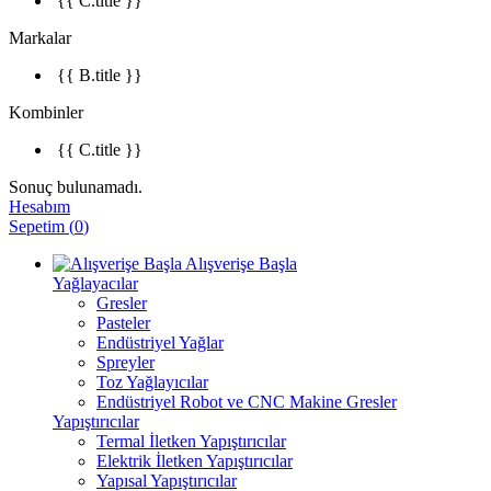
{{ C.title }}
Markalar
{{ B.title }}
Kombinler
{{ C.title }}
Sonuç bulunamadı.
Hesabım
Sepetim
(
0
)
Alışverişe Başla
Yağlayacılar
Gresler
Pasteler
Endüstriyel Yağlar
Spreyler
Toz Yağlayıcılar
Endüstriyel Robot ve CNC Makine Gresler
Yapıştırıcılar
Termal İletken Yapıştırıcılar
Elektrik İletken Yapıştırıcılar
Yapısal Yapıştırıcılar