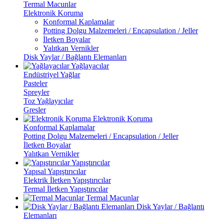
Termal Macunlar
Elektronik Koruma
Konformal Kaplamalar
Potting Dolgu Malzemeleri / Encapsulation / Jeller
İletken Boyalar
Yalıtkan Vernikler
Disk Yaylar / Bağlantı Elemanları
Yağlayacılar
Endüstriyel Yağlar
Pasteler
Spreyler
Toz Yağlayıcılar
Gresler
Elektronik Koruma
Konformal Kaplamalar
Potting Dolgu Malzemeleri / Encapsulation / Jeller
İletken Boyalar
Yalıtkan Vernikler
Yapıştırıcılar
Yapısal Yapıştırıcılar
Elektrik İletken Yapıştırıcılar
Termal İletken Yapıştırıcılar
Termal Macunlar
Disk Yaylar / Bağlantı
Elemanları