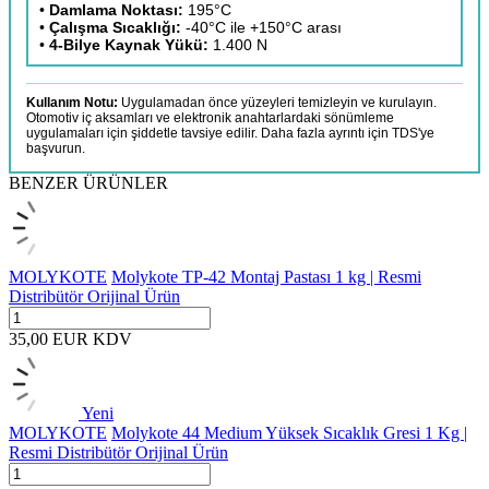
•
Damlama Noktası:
195°C
•
Çalışma Sıcaklığı:
-40°C ile +150°C arası
•
4-Bilye Kaynak Yükü:
1.400 N
Kullanım Notu:
Uygulamadan önce yüzeyleri temizleyin ve kurulayın.
Otomotiv iç aksamları ve elektronik anahtarlardaki sönümleme
uygulamaları için şiddetle tavsiye edilir. Daha fazla ayrıntı için TDS'ye
başvurun.
BENZER ÜRÜNLER
MOLYKOTE
Molykote TP-42 Montaj Pastası 1 kg | Resmi
Distribütör Orijinal Ürün
35,00
EUR
KDV
Yeni
MOLYKOTE
Molykote 44 Medium Yüksek Sıcaklık Gresi 1 Kg |
Resmi Distribütör Orijinal Ürün