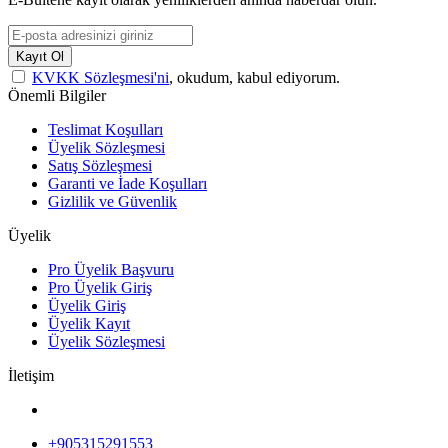
Kayıt Ol
KVKK Sözleşmesi'ni
, okudum, kabul ediyorum.
Önemli Bilgiler
Teslimat Koşulları
Üyelik Sözleşmesi
Satış Sözleşmesi
Garanti ve İade Koşulları
Gizlilik ve Güvenlik
Üyelik
Pro Üyelik Başvuru
Pro Üyelik Giriş
Üyelik Giriş
Üyelik Kayıt
Üyelik Sözleşmesi
İletişim
+905315291553