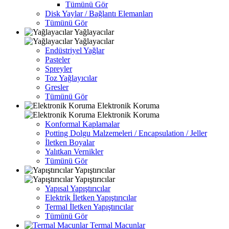
Tümünü Gör
Disk Yaylar / Bağlantı Elemanları
Tümünü Gör
Yağlayacılar
Yağlayacılar
Endüstriyel Yağlar
Pasteler
Spreyler
Toz Yağlayıcılar
Gresler
Tümünü Gör
Elektronik Koruma
Elektronik Koruma
Konformal Kaplamalar
Potting Dolgu Malzemeleri / Encapsulation / Jeller
İletken Boyalar
Yalıtkan Vernikler
Tümünü Gör
Yapıştırıcılar
Yapıştırıcılar
Yapısal Yapıştırıcılar
Elektrik İletken Yapıştırıcılar
Termal İletken Yapıştırıcılar
Tümünü Gör
Termal Macunlar