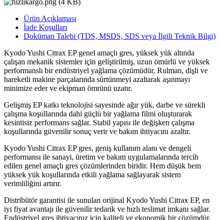
Ürün Açıklaması
İade Koşulları
Doküman Talebi (TDS, MSDS, SDS veya İlgili Teknik Bilgi)
Kyodo Yushi Citrax EP genel amaçlı gres, yüksek yük altında
çalışan mekanik sistemler için geliştirilmiş, uzun ömürlü ve yüksek
performanslı bir endüstriyel yağlama çözümüdür. Rulman, dişli ve
hareketli makine parçalarında sürtünmeyi azaltarak aşınmayı
minimize eder ve ekipman ömrünü uzatır.
Gelişmiş EP katkı teknolojisi sayesinde ağır yük, darbe ve sürekli
çalışma koşullarında dahi güçlü bir yağlama filmi oluşturarak
kesintisiz performans sağlar. Stabil yapısı ile değişken çalışma
koşullarında güvenilir sonuç verir ve bakım ihtiyacını azaltır.
Kyodo Yushi Citrax EP gres, geniş kullanım alanı ve dengeli
performansı ile sanayi, üretim ve bakım uygulamalarında tercih
edilen genel amaçlı gres çözümlerinden biridir. Hem düşük hem
yüksek yük koşullarında etkili yağlama sağlayarak sistem
verimliliğini artırır.
Distribütör garantisi ile sunulan orijinal Kyodo Yushi Citrax EP, en
iyi fiyat avantajı ile güvenilir tedarik ve hızlı teslimat imkanı sağlar.
Endüstriyel gres ihtiyacınız için kaliteli ve ekonomik bir çözümdür.