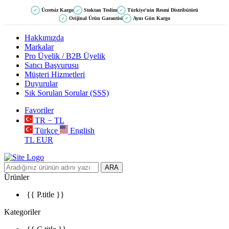
Ücretsiz Kargo
Stoktan Teslim
Türkiye'nin Resmi Distribütörü
✓
✓
✓
Orijinal Ürün Garantisi
Aynı Gün Kargo
✓
✓
Hakkımızda
Markalar
Pro Üyelik / B2B Üyelik
Satıcı Başvurusu
Müşteri Hizmetleri
Duyurular
Sık Sorulan Sorular (SSS)
Favoriler
TR − TL
Türkçe
English
TL
EUR
ARA
Ürünler
{{ P.title }}
Kategoriler