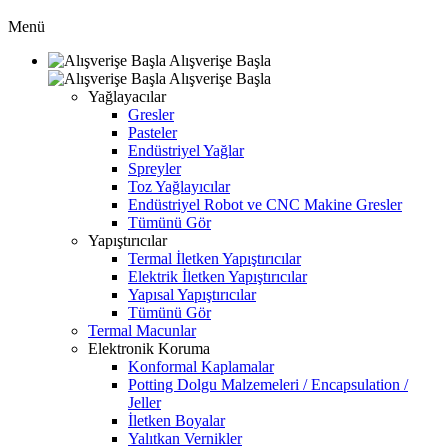
Menü
Alışverişe Başla
Alışverişe Başla
Yağlayacılar
Gresler
Pasteler
Endüstriyel Yağlar
Spreyler
Toz Yağlayıcılar
Endüstriyel Robot ve CNC Makine Gresler
Tümünü Gör
Yapıştırıcılar
Termal İletken Yapıştırıcılar
Elektrik İletken Yapıştırıcılar
Yapısal Yapıştırıcılar
Tümünü Gör
Termal Macunlar
Elektronik Koruma
Konformal Kaplamalar
Potting Dolgu Malzemeleri / Encapsulation /
Jeller
İletken Boyalar
Yalıtkan Vernikler