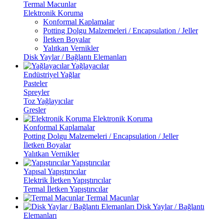
Termal Macunlar
Elektronik Koruma
Konformal Kaplamalar
Potting Dolgu Malzemeleri / Encapsulation / Jeller
İletken Boyalar
Yalıtkan Vernikler
Disk Yaylar / Bağlantı Elemanları
Yağlayacılar
Endüstriyel Yağlar
Pasteler
Spreyler
Toz Yağlayıcılar
Gresler
Elektronik Koruma
Konformal Kaplamalar
Potting Dolgu Malzemeleri / Encapsulation / Jeller
İletken Boyalar
Yalıtkan Vernikler
Yapıştırıcılar
Yapısal Yapıştırıcılar
Elektrik İletken Yapıştırıcılar
Termal İletken Yapıştırıcılar
Termal Macunlar
Disk Yaylar / Bağlantı
Elemanları