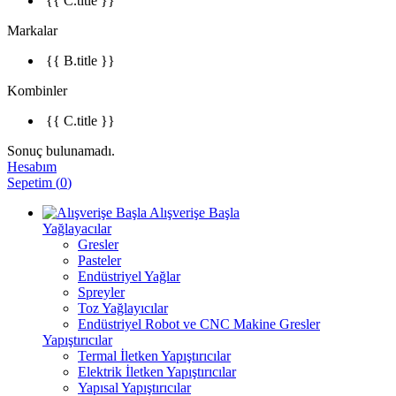
{{ C.title }}
Markalar
{{ B.title }}
Kombinler
{{ C.title }}
Sonuç bulunamadı.
Hesabım
Sepetim
(
0
)
Alışverişe Başla
Yağlayacılar
Gresler
Pasteler
Endüstriyel Yağlar
Spreyler
Toz Yağlayıcılar
Endüstriyel Robot ve CNC Makine Gresler
Yapıştırıcılar
Termal İletken Yapıştırıcılar
Elektrik İletken Yapıştırıcılar
Yapısal Yapıştırıcılar