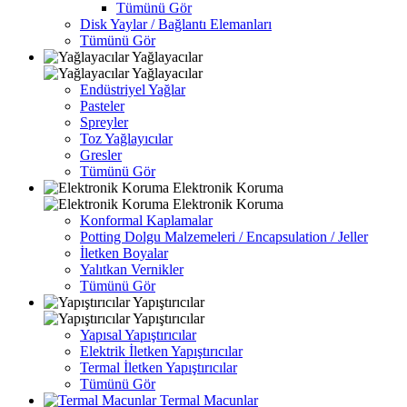
Tümünü Gör
Disk Yaylar / Bağlantı Elemanları
Tümünü Gör
Yağlayacılar
Yağlayacılar
Endüstriyel Yağlar
Pasteler
Spreyler
Toz Yağlayıcılar
Gresler
Tümünü Gör
Elektronik Koruma
Elektronik Koruma
Konformal Kaplamalar
Potting Dolgu Malzemeleri / Encapsulation / Jeller
İletken Boyalar
Yalıtkan Vernikler
Tümünü Gör
Yapıştırıcılar
Yapıştırıcılar
Yapısal Yapıştırıcılar
Elektrik İletken Yapıştırıcılar
Termal İletken Yapıştırıcılar
Tümünü Gör
Termal Macunlar