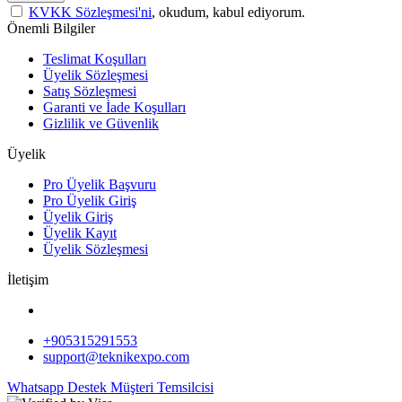
KVKK Sözleşmesi'ni
, okudum, kabul ediyorum.
Önemli Bilgiler
Teslimat Koşulları
Üyelik Sözleşmesi
Satış Sözleşmesi
Garanti ve İade Koşulları
Gizlilik ve Güvenlik
Üyelik
Pro Üyelik Başvuru
Pro Üyelik Giriş
Üyelik Giriş
Üyelik Kayıt
Üyelik Sözleşmesi
İletişim
+905315291553
support@teknikexpo.com
Whatsapp Destek
Müşteri Temsilcisi