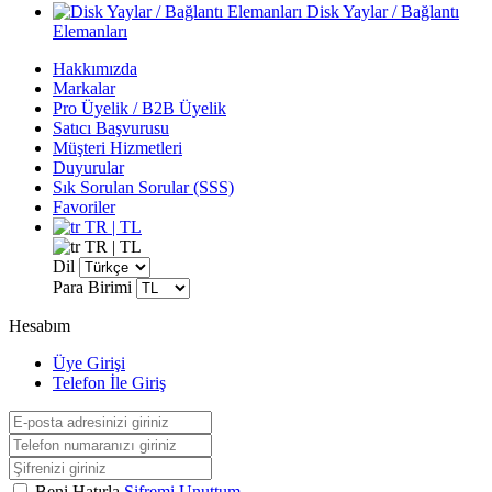
Disk Yaylar / Bağlantı
Elemanları
Hakkımızda
Markalar
Pro Üyelik / B2B Üyelik
Satıcı Başvurusu
Müşteri Hizmetleri
Duyurular
Sık Sorulan Sorular (SSS)
Favoriler
TR | TL
TR | TL
Dil
Para Birimi
Hesabım
Üye Girişi
Telefon İle Giriş
Beni Hatırla
Şifremi Unuttum