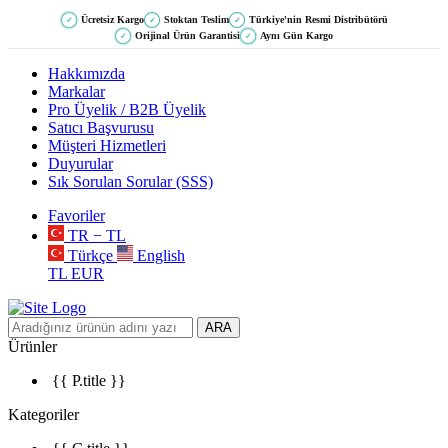
Ücretsiz Kargo
Stoktan Teslim
Türkiye'nin Resmi Distribütörü
✓
✓
✓
Orijinal Ürün Garantisi
Aynı Gün Kargo
✓
✓
Hakkımızda
Markalar
Pro Üyelik / B2B Üyelik
Satıcı Başvurusu
Müşteri Hizmetleri
Duyurular
Sık Sorulan Sorular (SSS)
Favoriler
TR − TL
Türkçe
English
TL
EUR
ARA
Ürünler
{{ P.title }}
Kategoriler