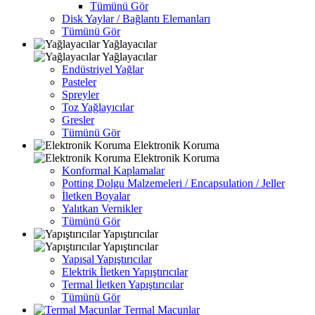
Tümünü Gör
Disk Yaylar / Bağlantı Elemanları
Tümünü Gör
Yağlayacılar
Yağlayacılar
Endüstriyel Yağlar
Pasteler
Spreyler
Toz Yağlayıcılar
Gresler
Tümünü Gör
Elektronik Koruma
Elektronik Koruma
Konformal Kaplamalar
Potting Dolgu Malzemeleri / Encapsulation / Jeller
İletken Boyalar
Yalıtkan Vernikler
Tümünü Gör
Yapıştırıcılar
Yapıştırıcılar
Yapısal Yapıştırıcılar
Elektrik İletken Yapıştırıcılar
Termal İletken Yapıştırıcılar
Tümünü Gör
Termal Macunlar