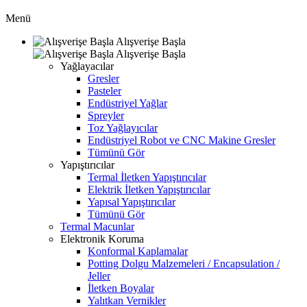
Menü
Alışverişe Başla
Alışverişe Başla
Yağlayacılar
Gresler
Pasteler
Endüstriyel Yağlar
Spreyler
Toz Yağlayıcılar
Endüstriyel Robot ve CNC Makine Gresler
Tümünü Gör
Yapıştırıcılar
Termal İletken Yapıştırıcılar
Elektrik İletken Yapıştırıcılar
Yapısal Yapıştırıcılar
Tümünü Gör
Termal Macunlar
Elektronik Koruma
Konformal Kaplamalar
Potting Dolgu Malzemeleri / Encapsulation /
Jeller
İletken Boyalar
Yalıtkan Vernikler