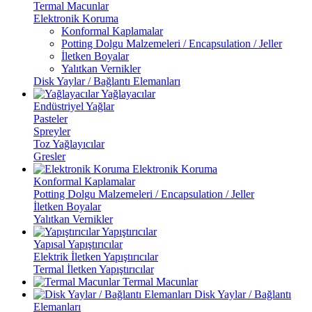
Termal Macunlar
Elektronik Koruma
Konformal Kaplamalar
Potting Dolgu Malzemeleri / Encapsulation / Jeller
İletken Boyalar
Yalıtkan Vernikler
Disk Yaylar / Bağlantı Elemanları
Yağlayacılar
Endüstriyel Yağlar
Pasteler
Spreyler
Toz Yağlayıcılar
Gresler
Elektronik Koruma
Konformal Kaplamalar
Potting Dolgu Malzemeleri / Encapsulation / Jeller
İletken Boyalar
Yalıtkan Vernikler
Yapıştırıcılar
Yapısal Yapıştırıcılar
Elektrik İletken Yapıştırıcılar
Termal İletken Yapıştırıcılar
Termal Macunlar
Disk Yaylar / Bağlantı
Elemanları