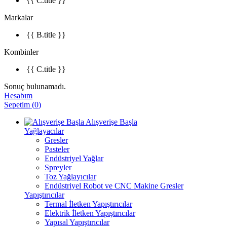
{{ C.title }}
Markalar
{{ B.title }}
Kombinler
{{ C.title }}
Sonuç bulunamadı.
Hesabım
Sepetim
(
0
)
Alışverişe Başla
Yağlayacılar
Gresler
Pasteler
Endüstriyel Yağlar
Spreyler
Toz Yağlayıcılar
Endüstriyel Robot ve CNC Makine Gresler
Yapıştırıcılar
Termal İletken Yapıştırıcılar
Elektrik İletken Yapıştırıcılar
Yapısal Yapıştırıcılar