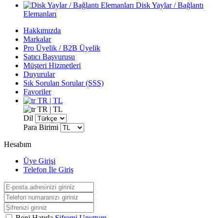
Disk Yaylar / Bağlantı
Elemanları
Hakkımızda
Markalar
Pro Üyelik / B2B Üyelik
Satıcı Başvurusu
Müşteri Hizmetleri
Duyurular
Sık Sorulan Sorular (SSS)
Favoriler
TR | TL
TR | TL
Dil
Para Birimi
Hesabım
Üye Girişi
Telefon İle Giriş
Beni Hatırla
Şifremi Unuttum