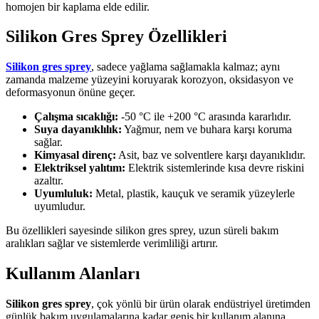
homojen bir kaplama elde edilir.
Silikon Gres Sprey Özellikleri
Silikon gres sprey
, sadece yağlama sağlamakla kalmaz; aynı
zamanda malzeme yüzeyini koruyarak korozyon, oksidasyon ve
deformasyonun önüne geçer.
Çalışma sıcaklığı:
-50 °C ile +200 °C arasında kararlıdır.
Suya dayanıklılık:
Yağmur, nem ve buhara karşı koruma
sağlar.
Kimyasal direnç:
Asit, baz ve solventlere karşı dayanıklıdır.
Elektriksel yalıtım:
Elektrik sistemlerinde kısa devre riskini
azaltır.
Uyumluluk:
Metal, plastik, kauçuk ve seramik yüzeylerle
uyumludur.
Bu özellikleri sayesinde silikon gres sprey, uzun süreli bakım
aralıkları sağlar ve sistemlerde verimliliği artırır.
Kullanım Alanları
Silikon gres sprey
, çok yönlü bir ürün olarak endüstriyel üretimden
günlük bakım uygulamalarına kadar geniş bir kullanım alanına