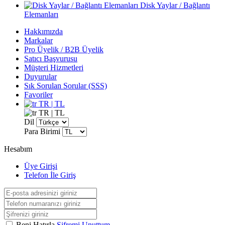
Disk Yaylar / Bağlantı
Elemanları
Hakkımızda
Markalar
Pro Üyelik / B2B Üyelik
Satıcı Başvurusu
Müşteri Hizmetleri
Duyurular
Sık Sorulan Sorular (SSS)
Favoriler
TR | TL
TR | TL
Dil
Para Birimi
Hesabım
Üye Girişi
Telefon İle Giriş
Beni Hatırla
Şifremi Unuttum