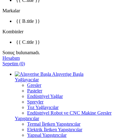
{{ C.title }}
Markalar
{{ B.title }}
Kombinler
{{ C.title }}
Sonuç bulunamadı.
Hesabım
Sepetim
(
0
)
Alışverişe Başla
Yağlayacılar
Gresler
Pasteler
Endüstriyel Yağlar
Spreyler
Toz Yağlayıcılar
Endüstriyel Robot ve CNC Makine Gresler
Yapıştırıcılar
Termal İletken Yapıştırıcılar
Elektrik İletken Yapıştırıcılar
Yapısal Yapıştırıcılar