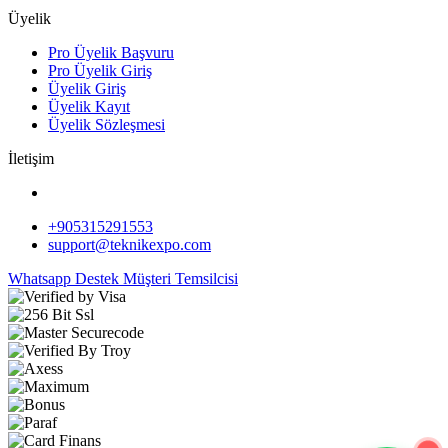
Üyelik
Pro Üyelik Başvuru
Pro Üyelik Giriş
Üyelik Giriş
Üyelik Kayıt
Üyelik Sözleşmesi
İletişim
+905315291553
support@teknikexpo.com
Whatsapp Destek
Müşteri Temsilcisi