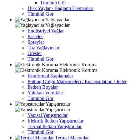
Tümünü Gör
Disk Yaylar / Bağlantı Elemanları
Tümünü Gör
Yağlayacılar
Yağlayacılar
Endüstriyel Yağlar
Pasteler
Spreyler
Toz Yağlayıcılar
Gresler
Tümünü Gör
Elektronik Koruma
Elektronik Koruma
Konformal Kaplamalar
Potting Dolgu Malzemeleri / Encapsulation / Jeller
İletken Boyalar
Yalıtkan Vernikler
Tümünü Gör
Yapıştırıcılar
Yapıştırıcılar
Yapısal Yapıştırıcılar
Elektrik İletken Yapıştırıcılar
Termal İletken Yapıştırıcılar
Tümünü Gör
Termal Macunlar