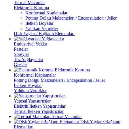
Termal Macunlar
Elektronik Koruma
Konformal Kaplamalar
Potting Dolgu Malzemeleri / Encapsulation / Jeller
İletken Boyalar
Yalıtkan Vernikler
Disk Yaylar / Bağlantı Elemanları
Yağlayacılar
Endüstriyel Yağlar
Pasteler
Spreyler
Toz Yağlayıcılar
Gresler
Elektronik Koruma
Konformal Kaplamalar
Potting Dolgu Malzemeleri / Encapsulation / Jeller
İletken Boyalar
Yalıtkan Vernikler
Yapıştırıcılar
Yapısal Yapıştırıcılar
Elektrik İletken Yapıştırıcılar
Termal İletken Yapıştırıcılar
Termal Macunlar
Disk Yaylar / Bağlantı
Elemanları