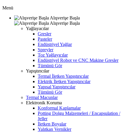
Menü
Alışverişe Başla
Alışverişe Başla
Yağlayacılar
Gresler
Pasteler
Endüstriyel Yağlar
Spreyler
Toz Yağlayıcılar
Endüstriyel Robot ve CNC Makine Gresler
Tümünü Gör
Yapıştırıcılar
Termal İletken Yapıştırıcılar
Elektrik İletken Yapıştırıcılar
Yapısal Yapıştırıcılar
Tümünü Gör
Termal Macunlar
Elektronik Koruma
Konformal Kaplamalar
Potting Dolgu Malzemeleri / Encapsulation /
Jeller
İletken Boyalar
Yalıtkan Vernikler