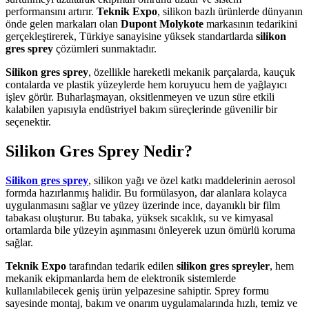
performansını artırır.
Teknik Expo
, silikon bazlı ürünlerde dünyanın
önde gelen markaları olan
Dupont Molykote
markasının tedarikini
gerçekleştirerek, Türkiye sanayisine yüksek standartlarda
silikon
gres sprey
çözümleri sunmaktadır.
Silikon gres sprey
, özellikle hareketli mekanik parçalarda, kauçuk
contalarda ve plastik yüzeylerde hem koruyucu hem de yağlayıcı
işlev görür. Buharlaşmayan, oksitlenmeyen ve uzun süre etkili
kalabilen yapısıyla endüstriyel bakım süreçlerinde güvenilir bir
seçenektir.
Silikon Gres Sprey Nedir?
Silikon gres sprey
, silikon yağı ve özel katkı maddelerinin aerosol
formda hazırlanmış halidir. Bu formülasyon, dar alanlara kolayca
uygulanmasını sağlar ve yüzey üzerinde ince, dayanıklı bir film
tabakası oluşturur. Bu tabaka, yüksek sıcaklık, su ve kimyasal
ortamlarda bile yüzeyin aşınmasını önleyerek uzun ömürlü koruma
sağlar.
Teknik Expo
tarafından tedarik edilen
silikon gres spreyler
, hem
mekanik ekipmanlarda hem de elektronik sistemlerde
kullanılabilecek geniş ürün yelpazesine sahiptir. Sprey formu
sayesinde montaj, bakım ve onarım uygulamalarında hızlı, temiz ve