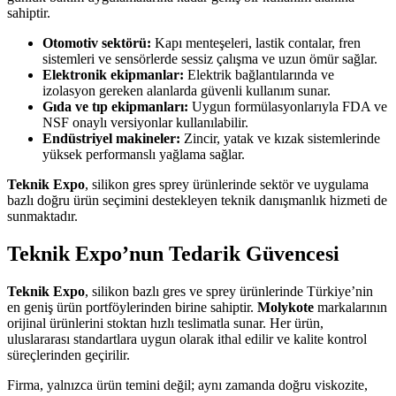
sahiptir.
Otomotiv sektörü:
Kapı menteşeleri, lastik contalar, fren
sistemleri ve sensörlerde sessiz çalışma ve uzun ömür sağlar.
Elektronik ekipmanlar:
Elektrik bağlantılarında ve
izolasyon gereken alanlarda güvenli kullanım sunar.
Gıda ve tıp ekipmanları:
Uygun formülasyonlarıyla FDA ve
NSF onaylı versiyonlar kullanılabilir.
Endüstriyel makineler:
Zincir, yatak ve kızak sistemlerinde
yüksek performanslı yağlama sağlar.
Teknik Expo
, silikon gres sprey ürünlerinde sektör ve uygulama
bazlı doğru ürün seçimini destekleyen teknik danışmanlık hizmeti de
sunmaktadır.
Teknik Expo’nun Tedarik Güvencesi
Teknik Expo
, silikon bazlı gres ve sprey ürünlerinde Türkiye’nin
en geniş ürün portföylerinden birine sahiptir.
Molykote
markalarının
orijinal ürünlerini stoktan hızlı teslimatla sunar. Her ürün,
uluslararası standartlara uygun olarak ithal edilir ve kalite kontrol
süreçlerinden geçirilir.
Firma, yalnızca ürün temini değil; aynı zamanda doğru viskozite,