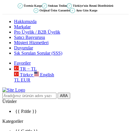
Ücretsiz Kargo
Stoktan Teslim
Türkiye'nin Resmi Distribütörü
✓
✓
✓
Orijinal Ürün Garantisi
Aynı Gün Kargo
✓
✓
Hakkımızda
Markalar
Pro Üyelik / B2B Üyelik
Satıcı Başvurusu
Müşteri Hizmetleri
Duyurular
Sık Sorulan Sorular (SSS)
Favoriler
TR − TL
Türkçe
English
TL
EUR
ARA
Ürünler
{{ P.title }}
Kategoriler