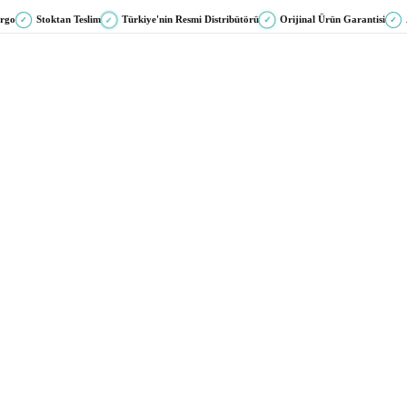
argo
Stoktan Teslim
Türkiye'nin Resmi Distribütörü
Orijinal Ürün Garantisi
✓
✓
✓
✓