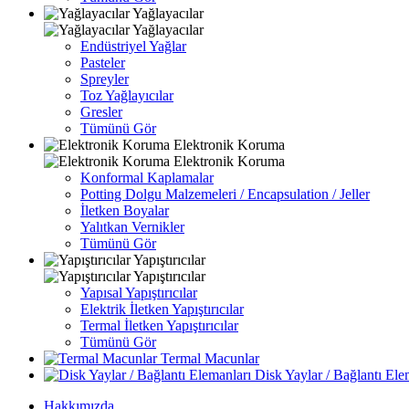
Yağlayacılar
Yağlayacılar
Endüstriyel Yağlar
Pasteler
Spreyler
Toz Yağlayıcılar
Gresler
Tümünü Gör
Elektronik Koruma
Elektronik Koruma
Konformal Kaplamalar
Potting Dolgu Malzemeleri / Encapsulation / Jeller
İletken Boyalar
Yalıtkan Vernikler
Tümünü Gör
Yapıştırıcılar
Yapıştırıcılar
Yapısal Yapıştırıcılar
Elektrik İletken Yapıştırıcılar
Termal İletken Yapıştırıcılar
Tümünü Gör
Termal Macunlar
Disk Yaylar / Bağlantı Ele
Hakkımızda