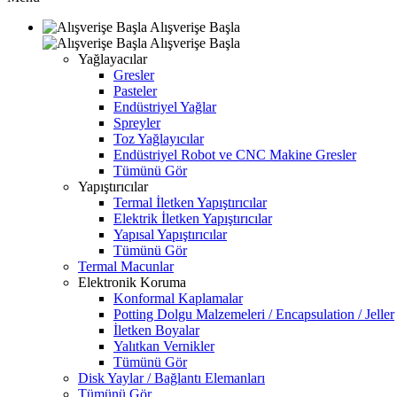
Alışverişe Başla
Alışverişe Başla
Yağlayacılar
Gresler
Pasteler
Endüstriyel Yağlar
Spreyler
Toz Yağlayıcılar
Endüstriyel Robot ve CNC Makine Gresler
Tümünü Gör
Yapıştırıcılar
Termal İletken Yapıştırıcılar
Elektrik İletken Yapıştırıcılar
Yapısal Yapıştırıcılar
Tümünü Gör
Termal Macunlar
Elektronik Koruma
Konformal Kaplamalar
Potting Dolgu Malzemeleri / Encapsulation / Jeller
İletken Boyalar
Yalıtkan Vernikler
Tümünü Gör
Disk Yaylar / Bağlantı Elemanları
Tümünü Gör