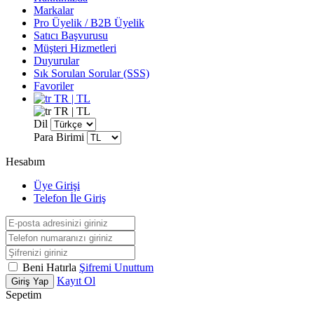
Markalar
Pro Üyelik / B2B Üyelik
Satıcı Başvurusu
Müşteri Hizmetleri
Duyurular
Sık Sorulan Sorular (SSS)
Favoriler
TR | TL
TR | TL
Dil
Para Birimi
Hesabım
Üye Girişi
Telefon İle Giriş
Beni Hatırla
Şifremi Unuttum
Kayıt Ol
Giriş Yap
Sepetim