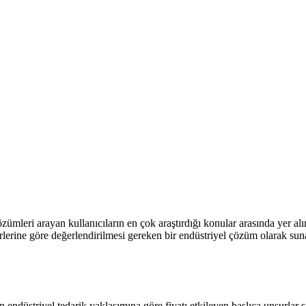
mleri arayan kullanıcıların en çok araştırdığı konular arasında yer alı
rlerine göre değerlendirilmesi gereken bir endüstriyel çözüm olarak sunar
n endüstriyel tedarik yaklaşımına göre fiyatı etkileyen başlıca unsurlar ş