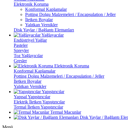
Elektronik Koruma
Konformal Kaplamalar
Potting Dolgu Malzemeleri / Encapsulation / Jeller
İletken Boyalar
Yalıtkan Vernikler
Disk Yaylar / Bağlantı Elemanları
Yağlayacılar
Endüstriyel Yağlar
Pasteler
Spreyler
Toz Yağlayıcılar
Gresler
Elektronik Koruma
Konformal Kaplamalar
Potting Dolgu Malzemeleri / Encapsulation / Jeller
İletken Boyalar
Yalıtkan Vernikler
Yapıştırıcılar
Yapısal Yapıştırıcılar
Elektrik İletken Yapıştırıcılar
Termal İletken Yapıştırıcılar
Termal Macunlar
Disk Yaylar / Bağlantı Ele
Menü