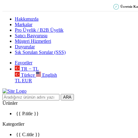
Ücretsiz K
✓
Hakkımızda
Markalar
Pro Üyelik / B2B Üyelik
Satıcı Başvurusu
Müşteri Hizmetleri
Duyurular
Sık Sorulan Sorular (SSS)
Favoriler
TR − TL
Türkçe
English
TL
EUR
ARA
Ürünler
{{ P.title }}
Kategoriler
{{ C.title }}