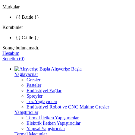
Markalar
{{ B.title }}
Kombinler
{{ C.title }}
Sonuç bulunamadı.
Hesabım
Sepetim
(
0
)
Alışverişe Başla
Yağlayacılar
Gresler
Pasteler
Endüstriyel Yağlar
Spreyler
Toz Yağlayıcılar
Endüstriyel Robot ve CNC Makine Gresler
Yapıştırıcılar
Termal İletken Yapıştırıcılar
Elektrik İletken Yapıştırıcılar
Yapısal Yapıştırıcılar
Termal Macunlar