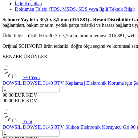
İade Koşulları
Doküman Talebi (TDS, MSDS, SDS veya İlgili Teknik Bilgi)
Schnorr Yay 60 x 30,5 x 3,5 mm (016 881) - Resmi Distribütör Gar
bağlantıları, bakım onarım, yedek parça tedariki ve hassas bağlantı uyg
Ürün bilgisi: ölçü: 60 x 30,5 x 3,5 mm, ürün referansı: 016 881, web
Orijinal SCHNORR ürün tedariki, doğru ölçü seçimi ve kurumsal satın 
BENZER ÜRÜNLER
%
0
Yeni
DOWSIL
DOWSIL 3140 RTV Kaplama | Elektronik Koruma için Şef
90,00
EUR
KDV
90,00
EUR
KDV
Yeni
DOWSIL
DOWSIL 3145 RTV Silikon Elektronik Koruyucu Gri 90 m