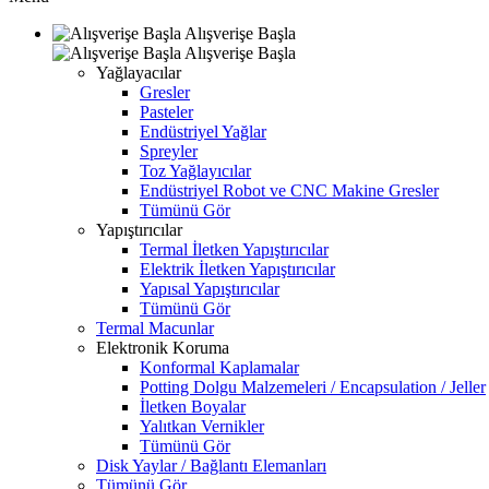
Alışverişe Başla
Alışverişe Başla
Yağlayacılar
Gresler
Pasteler
Endüstriyel Yağlar
Spreyler
Toz Yağlayıcılar
Endüstriyel Robot ve CNC Makine Gresler
Tümünü Gör
Yapıştırıcılar
Termal İletken Yapıştırıcılar
Elektrik İletken Yapıştırıcılar
Yapısal Yapıştırıcılar
Tümünü Gör
Termal Macunlar
Elektronik Koruma
Konformal Kaplamalar
Potting Dolgu Malzemeleri / Encapsulation / Jeller
İletken Boyalar
Yalıtkan Vernikler
Tümünü Gör
Disk Yaylar / Bağlantı Elemanları
Tümünü Gör