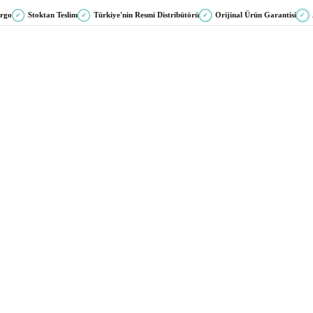
argo
Stoktan Teslim
Türkiye'nin Resmi Distribütörü
Orijinal Ürün Garantisi
✓
✓
✓
✓