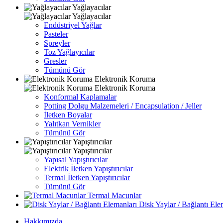
Yağlayacılar
Yağlayacılar
Endüstriyel Yağlar
Pasteler
Spreyler
Toz Yağlayıcılar
Gresler
Tümünü Gör
Elektronik Koruma
Elektronik Koruma
Konformal Kaplamalar
Potting Dolgu Malzemeleri / Encapsulation / Jeller
İletken Boyalar
Yalıtkan Vernikler
Tümünü Gör
Yapıştırıcılar
Yapıştırıcılar
Yapısal Yapıştırıcılar
Elektrik İletken Yapıştırıcılar
Termal İletken Yapıştırıcılar
Tümünü Gör
Termal Macunlar
Disk Yaylar / Bağlantı Ele
Hakkımızda