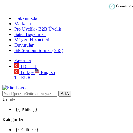
Ücretsiz K
✓
Hakkımızda
Markalar
Pro Üyelik / B2B Üyelik
Satıcı Başvurusu
Müşteri Hizmetleri
Duyurular
Sık Sorulan Sorular (SSS)
Favoriler
TR − TL
Türkçe
English
TL
EUR
ARA
Ürünler
{{ P.title }}
Kategoriler
{{ C.title }}