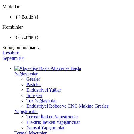
Markalar
{{ B.title }}
Kombinler
{{ C.title }}
Sonuç bulunamadı.
Hesabım
Sepetim
(
0
)
Alışverişe Başla
Yağlayacılar
Gresler
Pasteler
Endüstriyel Yağlar
Spreyler
Toz Yağlayıcılar
Endüstriyel Robot ve CNC Makine Gresler
Yapıştırıcılar
Termal İletken Yapıştırıcılar
Elektrik İletken Yapıştırıcılar
Yapısal Yapıştırıcılar
Termal Macunlar