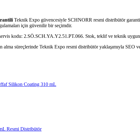
antili
Teknik Expo güvencesiyle SCHNORR resmi distribütör garantili
ulamaları için güvenilir bir seçimdir.
 servis kodu: 2.SÖ.SCH.YA.Y2.51.PT.066. Stok, teklif ve teknik uygunlu
alma süreçlerinde Teknik Expo resmi distribütör yaklaşımıyla SEO ve GE
faf Silikon Coating 310 mL
L Resmi Distribütör