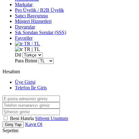
Markalar
Pro Üyelik / B2B Üyelik
Satıcı Başvurusu
Müşteri Hizmetleri
Duyurular
Sık Sorulan Sorular (SSS)
Favoriler
TR | TL
TR | TL
Dil
Para Birimi
Hesabım
Üye Girişi
Telefon İle Giriş
Beni Hatırla
Şifremi Unuttum
Kayıt Ol
Giriş Yap
Sepetim