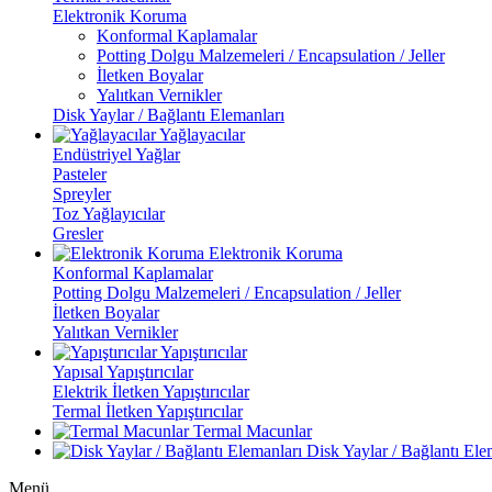
Elektronik Koruma
Konformal Kaplamalar
Potting Dolgu Malzemeleri / Encapsulation / Jeller
İletken Boyalar
Yalıtkan Vernikler
Disk Yaylar / Bağlantı Elemanları
Yağlayacılar
Endüstriyel Yağlar
Pasteler
Spreyler
Toz Yağlayıcılar
Gresler
Elektronik Koruma
Konformal Kaplamalar
Potting Dolgu Malzemeleri / Encapsulation / Jeller
İletken Boyalar
Yalıtkan Vernikler
Yapıştırıcılar
Yapısal Yapıştırıcılar
Elektrik İletken Yapıştırıcılar
Termal İletken Yapıştırıcılar
Termal Macunlar
Disk Yaylar / Bağlantı Ele
Menü