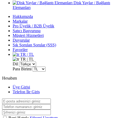
Disk Yaylar / Bağlantı
Elemanları
Hakkımızda
Markalar
Pro Üyelik / B2B Üyelik
Satıcı Başvurusu
Müşteri Hizmetleri
Duyurular
Sık Sorulan Sorular (SSS)
Favoriler
TR | TL
TR | TL
Dil
Para Birimi
Hesabım
Üye Girişi
Telefon İle Giriş
Beni Hatırla
Şifremi Unuttum