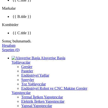
{{ C.title }}
Markalar
{{ B.title }}
Kombinler
{{ C.title }}
Sonuç bulunamadı.
Hesabım
Sepetim
(
0
)
Alışverişe Başla
Yağlayacılar
Gresler
Pasteler
Endüstriyel Yağlar
Spreyler
Toz Yağlayıcılar
Endüstriyel Robot ve CNC Makine Gresler
Yapıştırıcılar
Termal İletken Yapıştırıcılar
Elektrik İletken Yapıştırıcılar
Yapısal Yapıştırıcılar