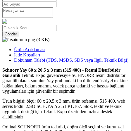
Gönder
Ürün Açıklaması
İade Koşulları
Doküman Talebi (TDS, MSDS, SDS veya İlgili Teknik Bilgi)
Schnorr Yay 60 x 20,5 x 3 mm (515 400) - Resmi Distribütör
Garantili
Teknik Expo güvencesiyle SCHNORR resmi distribütör
garantili olarak sunulur. Yay grubundaki bu ürün endüstriyel makine
bağlantıları, bakım onarım, yedek parça tedariki ve hassas bağlantı
uygulamaları için güvenilir bir seçimdir.
Ürün bilgisi: ölçü: 60 x 20,5 x 3 mm, ürün referansı: 515 400, web
servis kodu: 2.SÖ.SCH.YA.Y2.51.PT.167. Stok, teklif ve teknik
uygunluk desteği için Teknik Expo üzerinden hızlıca destek
alabilirsiniz.
Orijinal SCHNORR ürün tedariki, doğru ölçü seçimi ve kurumsal