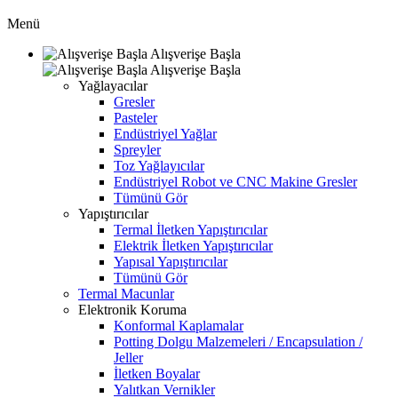
Menü
Alışverişe Başla
Alışverişe Başla
Yağlayacılar
Gresler
Pasteler
Endüstriyel Yağlar
Spreyler
Toz Yağlayıcılar
Endüstriyel Robot ve CNC Makine Gresler
Tümünü Gör
Yapıştırıcılar
Termal İletken Yapıştırıcılar
Elektrik İletken Yapıştırıcılar
Yapısal Yapıştırıcılar
Tümünü Gör
Termal Macunlar
Elektronik Koruma
Konformal Kaplamalar
Potting Dolgu Malzemeleri / Encapsulation /
Jeller
İletken Boyalar
Yalıtkan Vernikler