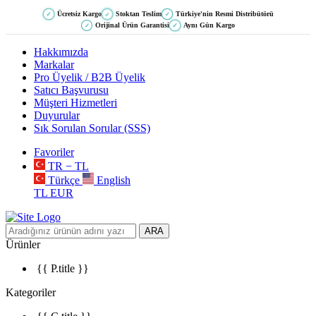
Ücretsiz Kargo
Stoktan Teslim
Türkiye'nin Resmi Distribütörü
✓
✓
✓
Orijinal Ürün Garantisi
Aynı Gün Kargo
✓
✓
Hakkımızda
Markalar
Pro Üyelik / B2B Üyelik
Satıcı Başvurusu
Müşteri Hizmetleri
Duyurular
Sık Sorulan Sorular (SSS)
Favoriler
TR − TL
Türkçe
English
TL
EUR
ARA
Ürünler
{{ P.title }}
Kategoriler