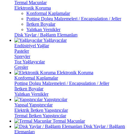
Termal Macunlar
Elektronik Koruma
Konformal Kaplamalar
Potting Dolgu Malzemeleri / Encapsulation / Jeller
İletken Boyalar
Yalıtkan Vernikler
Disk Yaylar / Bağlantı Elemanları
Yağlayacılar
Endüstriyel Yağlar
Pasteler
Spreyler
Toz Yağlayıcılar
Gresler
Elektronik Koruma
Konformal Kaplamalar
Potting Dolgu Malzemeleri / Encapsulation / Jeller
İletken Boyalar
Yalıtkan Vernikler
Yapıştırıcılar
Yapısal Yapıştırıcılar
Elektrik İletken Yapıştırıcılar
Termal İletken Yapıştırıcılar
Termal Macunlar
Disk Yaylar / Bağlantı
Elemanları