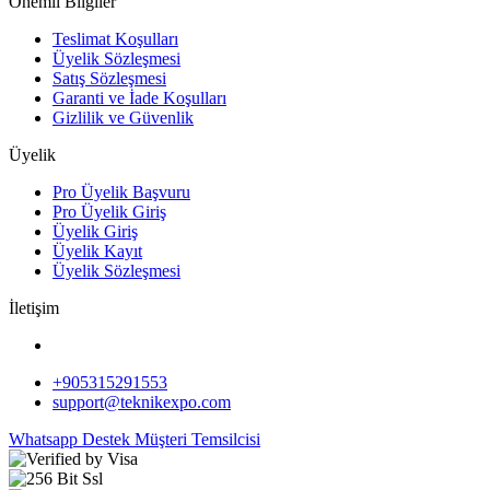
Önemli Bilgiler
Teslimat Koşulları
Üyelik Sözleşmesi
Satış Sözleşmesi
Garanti ve İade Koşulları
Gizlilik ve Güvenlik
Üyelik
Pro Üyelik Başvuru
Pro Üyelik Giriş
Üyelik Giriş
Üyelik Kayıt
Üyelik Sözleşmesi
İletişim
+905315291553
support@teknikexpo.com
Whatsapp Destek
Müşteri Temsilcisi