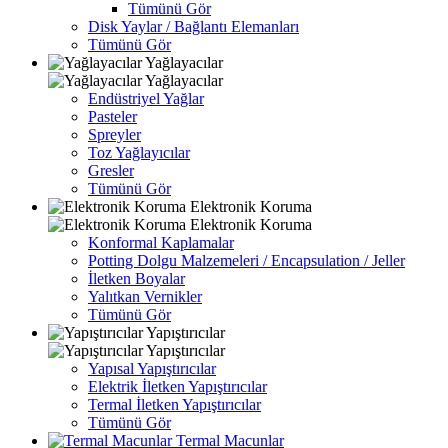
Tümünü Gör
Disk Yaylar / Bağlantı Elemanları
Tümünü Gör
Yağlayacılar
Yağlayacılar
Endüstriyel Yağlar
Pasteler
Spreyler
Toz Yağlayıcılar
Gresler
Tümünü Gör
Elektronik Koruma
Elektronik Koruma
Konformal Kaplamalar
Potting Dolgu Malzemeleri / Encapsulation / Jeller
İletken Boyalar
Yalıtkan Vernikler
Tümünü Gör
Yapıştırıcılar
Yapıştırıcılar
Yapısal Yapıştırıcılar
Elektrik İletken Yapıştırıcılar
Termal İletken Yapıştırıcılar
Tümünü Gör
Termal Macunlar