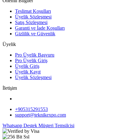
Önemli Bilgiler
Teslimat Koşulları
Üyelik Sözleşmesi
Satış Sözleşmesi
Garanti ve İade Koşulları
Gizlilik ve Güvenlik
Üyelik
Pro Üyelik Başvuru
Pro Üyelik Giriş
Üyelik Giriş
Üyelik Kayıt
Üyelik Sözleşmesi
İletişim
+905315291553
support@teknikexpo.com
Whatsapp Destek
Müşteri Temsilcisi