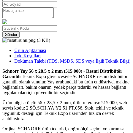
Gönder
Ürün Açıklaması
İade Koşulları
Doküman Talebi (TDS, MSDS, SDS veya İlgili Teknik Bilgi)
Schnorr Yay 56 x 28,5 x 2 mm (515 000) - Resmi Distribütör
Garantili
Teknik Expo güvencesiyle SCHNORR resmi distribütör
garantili olarak sunulur. Yay grubundaki bu ürün endüstriyel makine
bağlantıları, bakım onarım, yedek parça tedariki ve hassas bağlantı
uygulamaları için güvenilir bir seçimdir.
Ürün bilgisi: ölçü: 56 x 28,5 x 2 mm, ürün referansı: 515 000, web
servis kodu: 2.SÖ.SCH.YA.Y2.51.PT.056. Stok, teklif ve teknik
uygunluk desteği için Teknik Expo üzerinden hızlıca destek
alabilirsiniz.
Orijinal SCHNORR ürün tedariki, doğru ölçü seçimi ve kurumsal