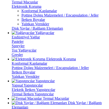
Termal Macunlar
Elektronik Koruma
Konformal Kaplamalar
Potting Dolgu Malzemeleri / Encapsulation / Jeller
İletken Boyalar
Yalıtkan Vernikler
Disk Yaylar / Bağlantı Elemanları
Yağlayacılar
Endüstriyel Yağlar
Pasteler
Spreyler
Toz Yağlayıcılar
Gresler
Elektronik Koruma
Konformal Kaplamalar
Potting Dolgu Malzemeleri / Encapsulation / Jeller
İletken Boyalar
Yalıtkan Vernikler
Yapıştırıcılar
Yapısal Yapıştırıcılar
Elektrik İletken Yapıştırıcılar
Termal İletken Yapıştırıcılar
Termal Macunlar
Disk Yaylar / Bağlantı
Elemanları