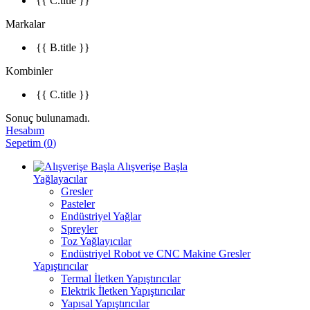
{{ C.title }}
Markalar
{{ B.title }}
Kombinler
{{ C.title }}
Sonuç bulunamadı.
Hesabım
Sepetim
(
0
)
Alışverişe Başla
Yağlayacılar
Gresler
Pasteler
Endüstriyel Yağlar
Spreyler
Toz Yağlayıcılar
Endüstriyel Robot ve CNC Makine Gresler
Yapıştırıcılar
Termal İletken Yapıştırıcılar
Elektrik İletken Yapıştırıcılar
Yapısal Yapıştırıcılar