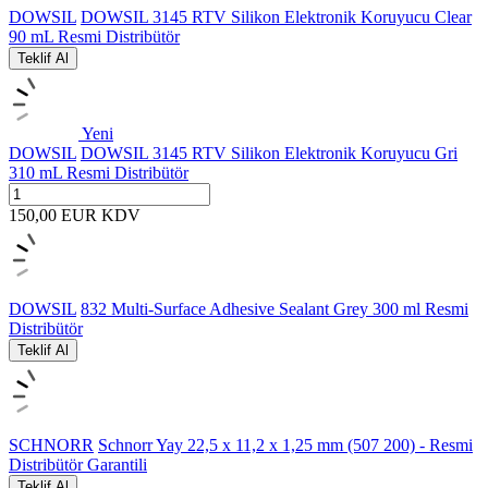
DOWSIL
DOWSIL 3145 RTV Silikon Elektronik Koruyucu Clear
90 mL Resmi Distribütör
Teklif Al
Yeni
DOWSIL
DOWSIL 3145 RTV Silikon Elektronik Koruyucu Gri
310 mL Resmi Distribütör
150,00
EUR
KDV
DOWSIL
832 Multi-Surface Adhesive Sealant Grey 300 ml Resmi
Distribütör
Teklif Al
SCHNORR
Schnorr Yay 22,5 x 11,2 x 1,25 mm (507 200) - Resmi
Distribütör Garantili
Teklif Al