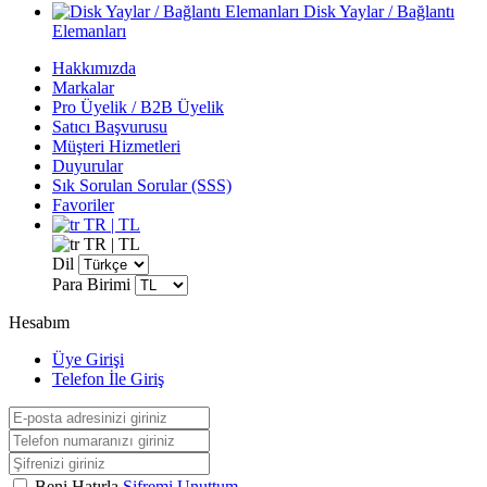
Disk Yaylar / Bağlantı
Elemanları
Hakkımızda
Markalar
Pro Üyelik / B2B Üyelik
Satıcı Başvurusu
Müşteri Hizmetleri
Duyurular
Sık Sorulan Sorular (SSS)
Favoriler
TR | TL
TR | TL
Dil
Para Birimi
Hesabım
Üye Girişi
Telefon İle Giriş
Beni Hatırla
Şifremi Unuttum