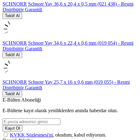
SCHNORR
Schnorr Yay 36,6 x 20,4 x 0,5 mm (021 438) - Resmi
Distribütör Garantili
Teklif Al
SCHNORR
Schnorr Yay 34,6 x 22,4 x 0,6 mm (019 054) - Resmi
Distribütör Garantili
Teklif Al
SCHNORR
Schnorr Yay 25,7 x 16 x 0,6 mm (019 055) - Resmi
Distribütör Garantili
Teklif Al
E-Bülten Aboneliği
E-Bültene kayıt olarak yeniliklerden anında haberdar olun.
Kayıt Ol
KVKK Sözleşmesi'ni
, okudum, kabul ediyorum.