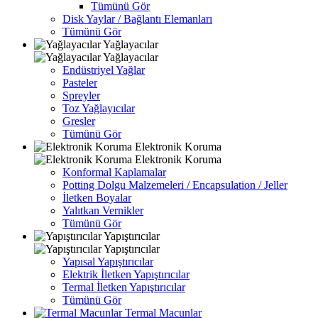
Tümünü Gör
Disk Yaylar / Bağlantı Elemanları
Tümünü Gör
Yağlayacılar
Yağlayacılar
Endüstriyel Yağlar
Pasteler
Spreyler
Toz Yağlayıcılar
Gresler
Tümünü Gör
Elektronik Koruma
Elektronik Koruma
Konformal Kaplamalar
Potting Dolgu Malzemeleri / Encapsulation / Jeller
İletken Boyalar
Yalıtkan Vernikler
Tümünü Gör
Yapıştırıcılar
Yapıştırıcılar
Yapısal Yapıştırıcılar
Elektrik İletken Yapıştırıcılar
Termal İletken Yapıştırıcılar
Tümünü Gör
Termal Macunlar