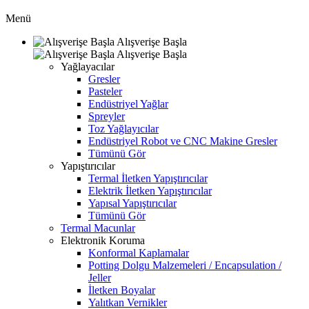
Menü
Alışverişe Başla
Alışverişe Başla
Yağlayacılar
Gresler
Pasteler
Endüstriyel Yağlar
Spreyler
Toz Yağlayıcılar
Endüstriyel Robot ve CNC Makine Gresler
Tümünü Gör
Yapıştırıcılar
Termal İletken Yapıştırıcılar
Elektrik İletken Yapıştırıcılar
Yapısal Yapıştırıcılar
Tümünü Gör
Termal Macunlar
Elektronik Koruma
Konformal Kaplamalar
Potting Dolgu Malzemeleri / Encapsulation /
Jeller
İletken Boyalar
Yalıtkan Vernikler