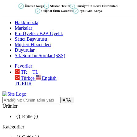
Ücretsiz Kargo
Stoktan Teslim
Türkiye'nin Resmi Distribütörü
✓
✓
✓
Orijinal Ürün Garantisi
Aynı Gün Kargo
✓
✓
Hakkımızda
Markalar
Pro Üyelik / B2B Üyelik
Satıcı Başvurusu
Müşteri Hizmetleri
Duyurular
Sık Sorulan Sorular (SSS)
Favoriler
TR − TL
Türkçe
English
TL
EUR
ARA
Ürünler
{{ P.title }}
Kategoriler