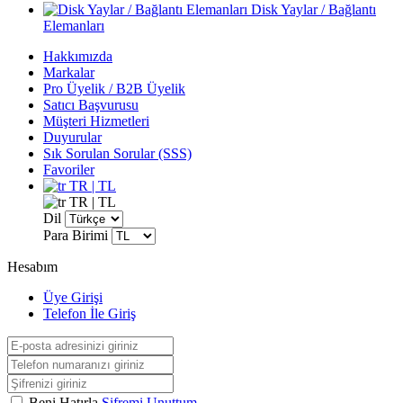
Disk Yaylar / Bağlantı
Elemanları
Hakkımızda
Markalar
Pro Üyelik / B2B Üyelik
Satıcı Başvurusu
Müşteri Hizmetleri
Duyurular
Sık Sorulan Sorular (SSS)
Favoriler
TR | TL
TR | TL
Dil
Para Birimi
Hesabım
Üye Girişi
Telefon İle Giriş
Beni Hatırla
Şifremi Unuttum