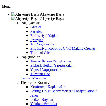
Menü
Alışverişe Başla
Alışverişe Başla
Yağlayacılar
Gresler
Pasteler
Endüstriyel Yağlar
Spreyler
Toz Yağlayıcılar
Endüstriyel Robot ve CNC Makine Gresler
Tümünü Gör
Yapıştırıcılar
Termal İletken Yapıştırıcılar
Elektrik İletken Yapıştırıcılar
Yapısal Yapıştırıcılar
Tümünü Gör
Termal Macunlar
Elektronik Koruma
Konformal Kaplamalar
Potting Dolgu Malzemeleri / Encapsulation /
Jeller
İletken Boyalar
Yalıtkan Vernikler