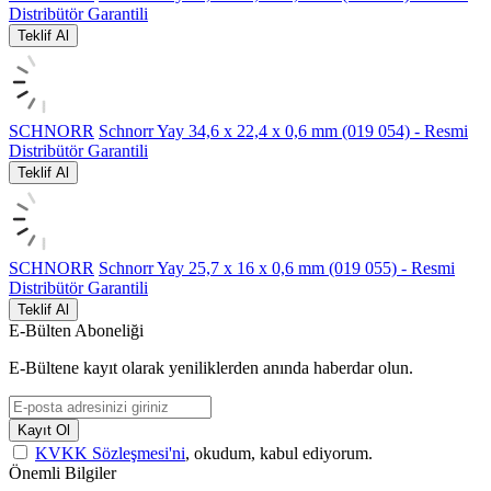
Distribütör Garantili
Teklif Al
SCHNORR
Schnorr Yay 34,6 x 22,4 x 0,6 mm (019 054) - Resmi
Distribütör Garantili
Teklif Al
SCHNORR
Schnorr Yay 25,7 x 16 x 0,6 mm (019 055) - Resmi
Distribütör Garantili
Teklif Al
E-Bülten Aboneliği
E-Bültene kayıt olarak yeniliklerden anında haberdar olun.
Kayıt Ol
KVKK Sözleşmesi'ni
, okudum, kabul ediyorum.
Önemli Bilgiler