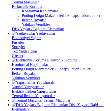
Termal Macunlar
Elektronik Koruma
Konformal Kaplamalar
Potting Dolgu Malzemeleri / Encapsulation / Jeller
İletken Boyalar
Yalıtkan Vernikler
Disk Yaylar / Bağlantı Elemanları
Yağlayacılar
Endüstriyel Yağlar
Pasteler
Spreyler
Toz Yağlayıcılar
Gresler
Elektronik Koruma
Konformal Kaplamalar
Potting Dolgu Malzemeleri / Encapsulation / Jeller
İletken Boyalar
Yalıtkan Vernikler
Yapıştırıcılar
Yapısal Yapıştırıcılar
Elektrik İletken Yapıştırıcılar
Termal İletken Yapıştırıcılar
Termal Macunlar
Disk Yaylar / Bağlantı
Elemanları