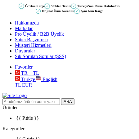
Ücretsiz Kargo
Stoktan Teslim
Türkiye'nin Resmi Distribütörü
✓
✓
✓
Orijinal Ürün Garantisi
Aynı Gün Kargo
✓
✓
Hakkımızda
Markalar
Pro Üyelik / B2B Üyelik
Satıcı Başvurusu
Müşteri Hizmetleri
Duyurular
Sık Sorulan Sorular (SSS)
Favoriler
TR − TL
Türkçe
English
TL
EUR
ARA
Ürünler
{{ P.title }}
Kategoriler