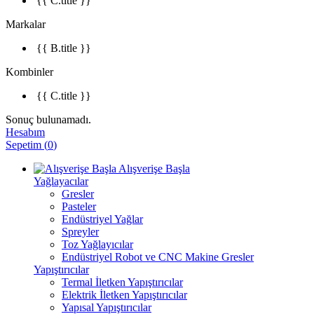
{{ C.title }}
Markalar
{{ B.title }}
Kombinler
{{ C.title }}
Sonuç bulunamadı.
Hesabım
Sepetim
(
0
)
Alışverişe Başla
Yağlayacılar
Gresler
Pasteler
Endüstriyel Yağlar
Spreyler
Toz Yağlayıcılar
Endüstriyel Robot ve CNC Makine Gresler
Yapıştırıcılar
Termal İletken Yapıştırıcılar
Elektrik İletken Yapıştırıcılar
Yapısal Yapıştırıcılar