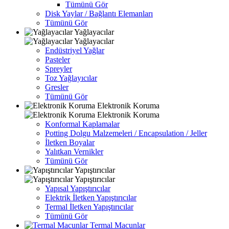
Tümünü Gör
Disk Yaylar / Bağlantı Elemanları
Tümünü Gör
Yağlayacılar
Yağlayacılar
Endüstriyel Yağlar
Pasteler
Spreyler
Toz Yağlayıcılar
Gresler
Tümünü Gör
Elektronik Koruma
Elektronik Koruma
Konformal Kaplamalar
Potting Dolgu Malzemeleri / Encapsulation / Jeller
İletken Boyalar
Yalıtkan Vernikler
Tümünü Gör
Yapıştırıcılar
Yapıştırıcılar
Yapısal Yapıştırıcılar
Elektrik İletken Yapıştırıcılar
Termal İletken Yapıştırıcılar
Tümünü Gör
Termal Macunlar