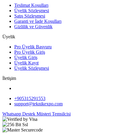
Teslimat Koşulları
Üyelik Sözleşmesi
Satış Sözleşmesi
Garanti ve İade Koşulları
Gizlilik ve Güvenlik
Üyelik
Pro Üyelik Başvuru
Pro Üyelik Giriş
Üyelik Giriş
Üyelik Kayıt
Üyelik Sözleşmesi
İletişim
+905315291553
support@teknikexpo.com
Whatsapp Destek
Müşteri Temsilcisi