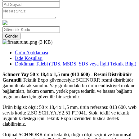
Gönder
Ürün Açıklaması
İade Koşulları
Doküman Talebi (TDS, MSDS, SDS veya İlgili Teknik Bilgi)
Schnorr Yay 50 x 18,4 x 1,5 mm (013 600) - Resmi Distribütör
Garantili
Teknik Expo güvencesiyle SCHNORR resmi distribütör
garantili olarak sunulur. Yay grubundaki bu ürün endüstriyel makine
bağlantıları, bakım onarım, yedek parça tedariki ve hassas bağlantı
uygulamaları için güvenilir bir seçimdir.
Ürün bilgisi: ölçü: 50 x 18,4 x 1,5 mm, ürün referansı: 013 600, web
servis kodu: 2.SÖ.SCH.YA.Y2.51.PT.041. Stok, teklif ve teknik
uygunluk desteği için Teknik Expo üzerinden hızlıca destek
alabilirsiniz.
Orijinal SCHNORR ürün tedariki, doğru ölçü seçimi ve kurumsal