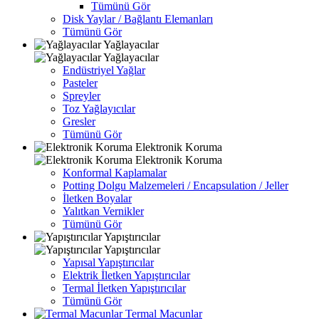
Tümünü Gör
Disk Yaylar / Bağlantı Elemanları
Tümünü Gör
Yağlayacılar
Yağlayacılar
Endüstriyel Yağlar
Pasteler
Spreyler
Toz Yağlayıcılar
Gresler
Tümünü Gör
Elektronik Koruma
Elektronik Koruma
Konformal Kaplamalar
Potting Dolgu Malzemeleri / Encapsulation / Jeller
İletken Boyalar
Yalıtkan Vernikler
Tümünü Gör
Yapıştırıcılar
Yapıştırıcılar
Yapısal Yapıştırıcılar
Elektrik İletken Yapıştırıcılar
Termal İletken Yapıştırıcılar
Tümünü Gör
Termal Macunlar