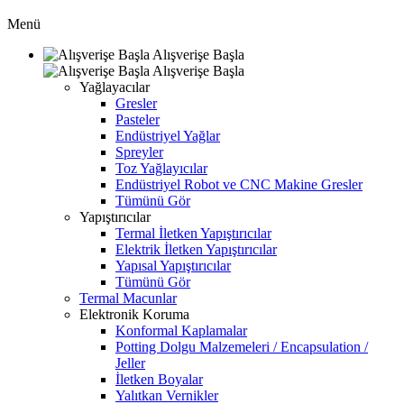
Menü
Alışverişe Başla
Alışverişe Başla
Yağlayacılar
Gresler
Pasteler
Endüstriyel Yağlar
Spreyler
Toz Yağlayıcılar
Endüstriyel Robot ve CNC Makine Gresler
Tümünü Gör
Yapıştırıcılar
Termal İletken Yapıştırıcılar
Elektrik İletken Yapıştırıcılar
Yapısal Yapıştırıcılar
Tümünü Gör
Termal Macunlar
Elektronik Koruma
Konformal Kaplamalar
Potting Dolgu Malzemeleri / Encapsulation /
Jeller
İletken Boyalar
Yalıtkan Vernikler