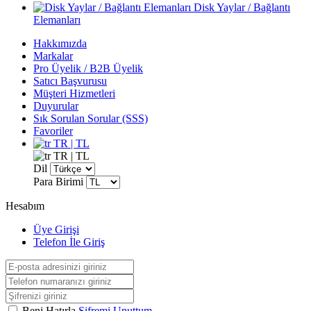
Disk Yaylar / Bağlantı
Elemanları
Hakkımızda
Markalar
Pro Üyelik / B2B Üyelik
Satıcı Başvurusu
Müşteri Hizmetleri
Duyurular
Sık Sorulan Sorular (SSS)
Favoriler
TR | TL
TR | TL
Dil
Para Birimi
Hesabım
Üye Girişi
Telefon İle Giriş
Beni Hatırla
Şifremi Unuttum