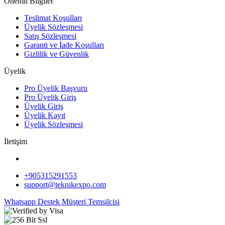
Önemli Bilgiler
Teslimat Koşulları
Üyelik Sözleşmesi
Satış Sözleşmesi
Garanti ve İade Koşulları
Gizlilik ve Güvenlik
Üyelik
Pro Üyelik Başvuru
Pro Üyelik Giriş
Üyelik Giriş
Üyelik Kayıt
Üyelik Sözleşmesi
İletişim
+905315291553
support@teknikexpo.com
Whatsapp Destek
Müşteri Temsilcisi