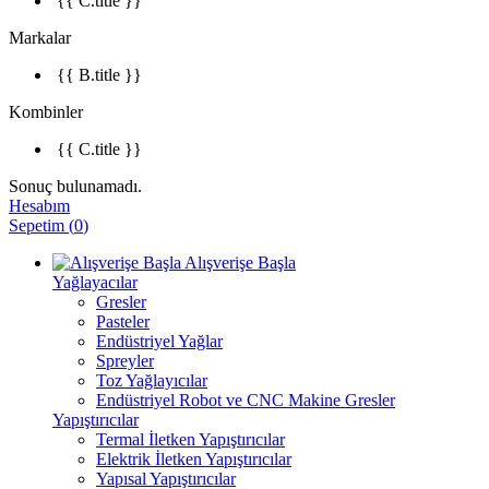
{{ C.title }}
Markalar
{{ B.title }}
Kombinler
{{ C.title }}
Sonuç bulunamadı.
Hesabım
Sepetim
(
0
)
Alışverişe Başla
Yağlayacılar
Gresler
Pasteler
Endüstriyel Yağlar
Spreyler
Toz Yağlayıcılar
Endüstriyel Robot ve CNC Makine Gresler
Yapıştırıcılar
Termal İletken Yapıştırıcılar
Elektrik İletken Yapıştırıcılar
Yapısal Yapıştırıcılar