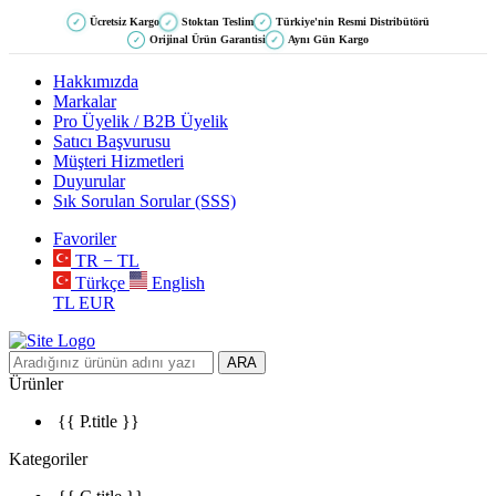
Ücretsiz Kargo
Stoktan Teslim
Türkiye'nin Resmi Distribütörü
✓
✓
✓
Orijinal Ürün Garantisi
Aynı Gün Kargo
✓
✓
Hakkımızda
Markalar
Pro Üyelik / B2B Üyelik
Satıcı Başvurusu
Müşteri Hizmetleri
Duyurular
Sık Sorulan Sorular (SSS)
Favoriler
TR − TL
Türkçe
English
TL
EUR
ARA
Ürünler
{{ P.title }}
Kategoriler