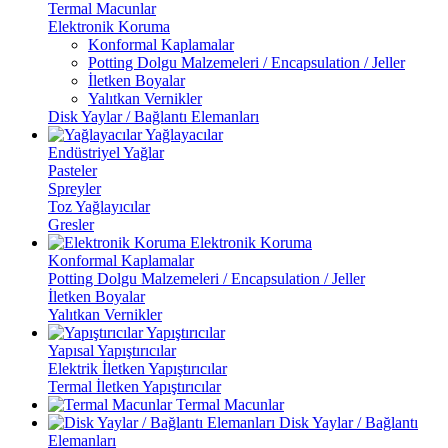
Termal Macunlar
Elektronik Koruma
Konformal Kaplamalar
Potting Dolgu Malzemeleri / Encapsulation / Jeller
İletken Boyalar
Yalıtkan Vernikler
Disk Yaylar / Bağlantı Elemanları
Yağlayacılar
Endüstriyel Yağlar
Pasteler
Spreyler
Toz Yağlayıcılar
Gresler
Elektronik Koruma
Konformal Kaplamalar
Potting Dolgu Malzemeleri / Encapsulation / Jeller
İletken Boyalar
Yalıtkan Vernikler
Yapıştırıcılar
Yapısal Yapıştırıcılar
Elektrik İletken Yapıştırıcılar
Termal İletken Yapıştırıcılar
Termal Macunlar
Disk Yaylar / Bağlantı
Elemanları