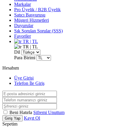
Markalar
Pro Üyelik / B2B Üyelik
Satıcı Başvurusu
Müşteri Hizmetleri
Duyurular
Sık Sorulan Sorular (SSS)
Favoriler
TR | TL
TR | TL
Dil
Para Birimi
Hesabım
Üye Girişi
Telefon İle Giriş
Beni Hatırla
Şifremi Unuttum
Kayıt Ol
Giriş Yap
Sepetim