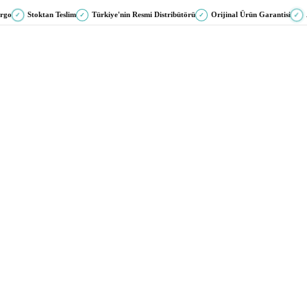
argo
Stoktan Teslim
Türkiye'nin Resmi Distribütörü
Orijinal Ürün Garantisi
✓
✓
✓
✓