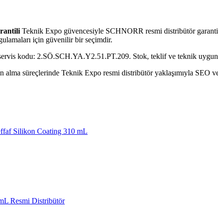
antili
Teknik Expo güvencesiyle SCHNORR resmi distribütör garantili
ulamaları için güvenilir bir seçimdir.
 servis kodu: 2.SÖ.SCH.YA.Y2.51.PT.209. Stok, teklif ve teknik uygunlu
alma süreçlerinde Teknik Expo resmi distribütör yaklaşımıyla SEO ve GE
faf Silikon Coating 310 mL
L Resmi Distribütör