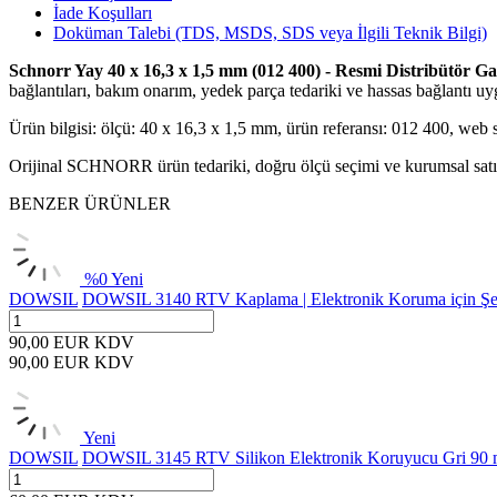
İade Koşulları
Doküman Talebi (TDS, MSDS, SDS veya İlgili Teknik Bilgi)
Schnorr Yay 40 x 16,3 x 1,5 mm (012 400) - Resmi Distribütör Gar
bağlantıları, bakım onarım, yedek parça tedariki ve hassas bağlantı uyg
Ürün bilgisi: ölçü: 40 x 16,3 x 1,5 mm, ürün referansı: 012 400, web
Orijinal SCHNORR ürün tedariki, doğru ölçü seçimi ve kurumsal satın 
BENZER ÜRÜNLER
%
0
Yeni
DOWSIL
DOWSIL 3140 RTV Kaplama | Elektronik Koruma için Şef
90,00
EUR
KDV
90,00
EUR
KDV
Yeni
DOWSIL
DOWSIL 3145 RTV Silikon Elektronik Koruyucu Gri 90 m