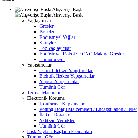
Alışverişe Başla
Alışverişe Başla
Yağlayacılar
Gresler
Pasteler
Endüstriyel Yağlar
Spreyler
Toz Yağlayıcılar
Endüstriyel Robot ve CNC Makine Gresler
Tümünü Gör
Yapıştırıcılar
Termal İletken Yapıştırıcılar
Elektrik İletken Yapıştırıcılar
Yapısal Yapıştırıcılar
Tümünü Gör
Termal Macunlar
Elektronik Koruma
Konformal Kaplamalar
Potting Dolgu Malzemeleri / Encapsulation / Jeller
İletken Boyalar
Yalıtkan Vernikler
Tümünü Gör
Disk Yaylar / Bağlantı Elemanları
Tümünü Gör