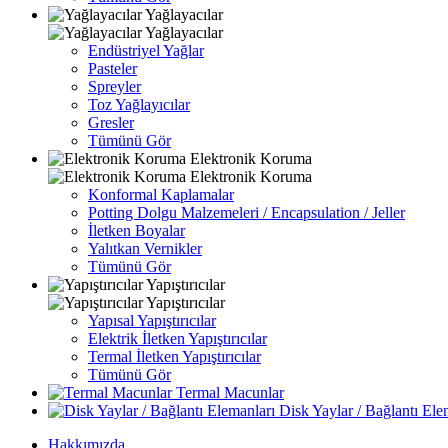
Yağlayacılar
Yağlayacılar
Endüstriyel Yağlar
Pasteler
Spreyler
Toz Yağlayıcılar
Gresler
Tümünü Gör
Elektronik Koruma
Elektronik Koruma
Konformal Kaplamalar
Potting Dolgu Malzemeleri / Encapsulation / Jeller
İletken Boyalar
Yalıtkan Vernikler
Tümünü Gör
Yapıştırıcılar
Yapıştırıcılar
Yapısal Yapıştırıcılar
Elektrik İletken Yapıştırıcılar
Termal İletken Yapıştırıcılar
Tümünü Gör
Termal Macunlar
Disk Yaylar / Bağlantı Ele
Hakkımızda