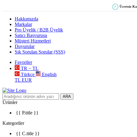
Ücretsiz K
✓
Hakkımızda
Markalar
Pro Üyelik / B2B Üyelik
Satıcı Başvurusu
Müşteri Hizmetleri
Duyurular
Sık Sorulan Sorular (SSS)
Favoriler
TR − TL
Türkçe
English
TL
EUR
ARA
Ürünler
{{ P.title }}
Kategoriler
{{ C.title }}