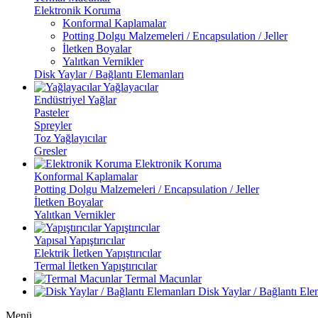
Elektronik Koruma
Konformal Kaplamalar
Potting Dolgu Malzemeleri / Encapsulation / Jeller
İletken Boyalar
Yalıtkan Vernikler
Disk Yaylar / Bağlantı Elemanları
Yağlayacılar
Endüstriyel Yağlar
Pasteler
Spreyler
Toz Yağlayıcılar
Gresler
Elektronik Koruma
Konformal Kaplamalar
Potting Dolgu Malzemeleri / Encapsulation / Jeller
İletken Boyalar
Yalıtkan Vernikler
Yapıştırıcılar
Yapısal Yapıştırıcılar
Elektrik İletken Yapıştırıcılar
Termal İletken Yapıştırıcılar
Termal Macunlar
Disk Yaylar / Bağlantı Ele
Menü