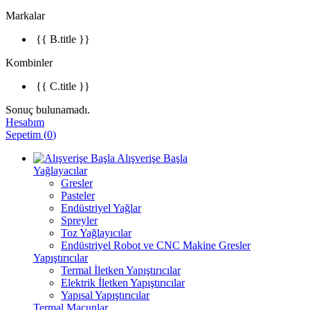
Markalar
{{ B.title }}
Kombinler
{{ C.title }}
Sonuç bulunamadı.
Hesabım
Sepetim
(
0
)
Alışverişe Başla
Yağlayacılar
Gresler
Pasteler
Endüstriyel Yağlar
Spreyler
Toz Yağlayıcılar
Endüstriyel Robot ve CNC Makine Gresler
Yapıştırıcılar
Termal İletken Yapıştırıcılar
Elektrik İletken Yapıştırıcılar
Yapısal Yapıştırıcılar
Termal Macunlar