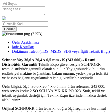
Gönder
Ürün Açıklaması
İade Koşulları
Doküman Talebi (TDS, MSDS, SDS veya İlgili Teknik Bilgi)
Schnorr Yay 36,6 x 20,4 x 0,5 mm - K (243 000) - Resmi
Distribütör Garantili
Teknik Expo güvencesiyle SCHNORR
resmi distribütör garantili olarak sunulur. Yay grubundaki bu ürün
endüstriyel makine bağlantıları, bakım onarım, yedek parça tedariki
ve hassas bağlantı uygulamaları için güvenilir bir seçimdir.
Ürün bilgisi: ölçü: 36,6 x 20,4 x 0,5 mm, ürün referansı: 243 000,
web servis kodu: 2.SÖ.SCH.YA.YK.XX.PO.023. Stok, teklif ve
teknik uygunluk desteği için Teknik Expo üzerinden hızlıca destek
alabilirsiniz.
Orijinal SCHNORR ürün tedariki, doğru ölçü seçimi ve kurumsal