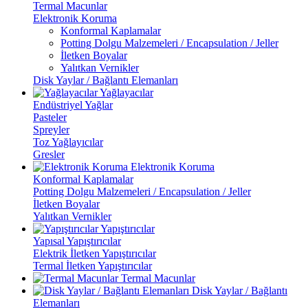
Termal Macunlar
Elektronik Koruma
Konformal Kaplamalar
Potting Dolgu Malzemeleri / Encapsulation / Jeller
İletken Boyalar
Yalıtkan Vernikler
Disk Yaylar / Bağlantı Elemanları
Yağlayacılar
Endüstriyel Yağlar
Pasteler
Spreyler
Toz Yağlayıcılar
Gresler
Elektronik Koruma
Konformal Kaplamalar
Potting Dolgu Malzemeleri / Encapsulation / Jeller
İletken Boyalar
Yalıtkan Vernikler
Yapıştırıcılar
Yapısal Yapıştırıcılar
Elektrik İletken Yapıştırıcılar
Termal İletken Yapıştırıcılar
Termal Macunlar
Disk Yaylar / Bağlantı
Elemanları