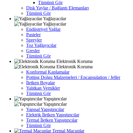
Tümünü Gör
Disk Yaylar / Bağlantı Elemanları
Tümünü Gör
Yağlayacılar
Yağlayacılar
Endüstriyel Yağlar
Pasteler
Spreyler
Toz Yağlayıcılar
Gresler
Tümünü Gör
Elektronik Koruma
Elektronik Koruma
Konformal Kaplamalar
Potting Dolgu Malzemeleri / Encapsulation / Jeller
İletken Boyalar
Yalıtkan Vernikler
Tümünü Gör
Yapıştırıcılar
Yapıştırıcılar
Yapısal Yapıştırıcılar
Elektrik İletken Yapıştırıcılar
Termal İletken Yapıştırıcılar
Tümünü Gör
Termal Macunlar