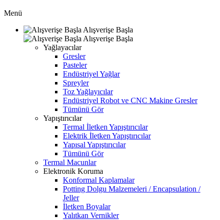
Menü
Alışverişe Başla
Alışverişe Başla
Yağlayacılar
Gresler
Pasteler
Endüstriyel Yağlar
Spreyler
Toz Yağlayıcılar
Endüstriyel Robot ve CNC Makine Gresler
Tümünü Gör
Yapıştırıcılar
Termal İletken Yapıştırıcılar
Elektrik İletken Yapıştırıcılar
Yapısal Yapıştırıcılar
Tümünü Gör
Termal Macunlar
Elektronik Koruma
Konformal Kaplamalar
Potting Dolgu Malzemeleri / Encapsulation /
Jeller
İletken Boyalar
Yalıtkan Vernikler