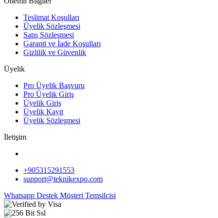
Önemli Bilgiler
Teslimat Koşulları
Üyelik Sözleşmesi
Satış Sözleşmesi
Garanti ve İade Koşulları
Gizlilik ve Güvenlik
Üyelik
Pro Üyelik Başvuru
Pro Üyelik Giriş
Üyelik Giriş
Üyelik Kayıt
Üyelik Sözleşmesi
İletişim
+905315291553
support@teknikexpo.com
Whatsapp Destek
Müşteri Temsilcisi