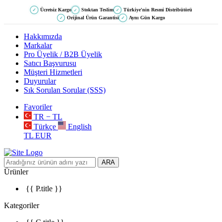
Ücretsiz Kargo
Stoktan Teslim
Türkiye'nin Resmi Distribütörü
✓
✓
✓
Orijinal Ürün Garantisi
Aynı Gün Kargo
✓
✓
Hakkımızda
Markalar
Pro Üyelik / B2B Üyelik
Satıcı Başvurusu
Müşteri Hizmetleri
Duyurular
Sık Sorulan Sorular (SSS)
Favoriler
TR − TL
Türkçe
English
TL
EUR
ARA
Ürünler
{{ P.title }}
Kategoriler