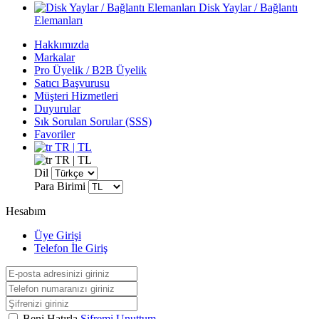
Disk Yaylar / Bağlantı
Elemanları
Hakkımızda
Markalar
Pro Üyelik / B2B Üyelik
Satıcı Başvurusu
Müşteri Hizmetleri
Duyurular
Sık Sorulan Sorular (SSS)
Favoriler
TR | TL
TR | TL
Dil
Para Birimi
Hesabım
Üye Girişi
Telefon İle Giriş
Beni Hatırla
Şifremi Unuttum