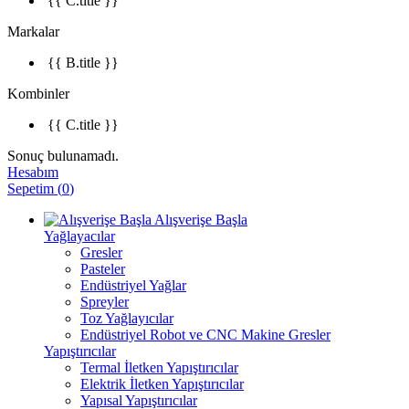
{{ C.title }}
Markalar
{{ B.title }}
Kombinler
{{ C.title }}
Sonuç bulunamadı.
Hesabım
Sepetim
(
0
)
Alışverişe Başla
Yağlayacılar
Gresler
Pasteler
Endüstriyel Yağlar
Spreyler
Toz Yağlayıcılar
Endüstriyel Robot ve CNC Makine Gresler
Yapıştırıcılar
Termal İletken Yapıştırıcılar
Elektrik İletken Yapıştırıcılar
Yapısal Yapıştırıcılar