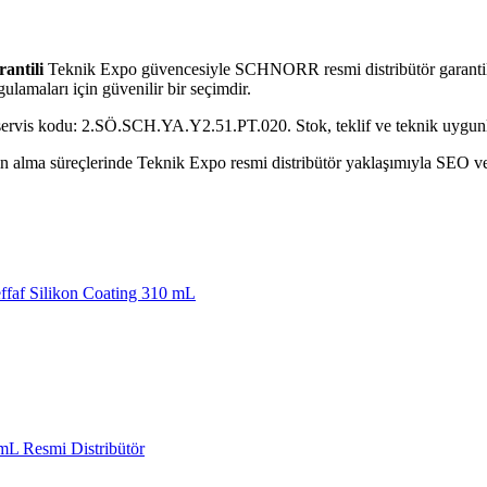
antili
Teknik Expo güvencesiyle SCHNORR resmi distribütör garantili
ulamaları için güvenilir bir seçimdir.
 servis kodu: 2.SÖ.SCH.YA.Y2.51.PT.020. Stok, teklif ve teknik uygunluk
alma süreçlerinde Teknik Expo resmi distribütör yaklaşımıyla SEO ve GE
faf Silikon Coating 310 mL
L Resmi Distribütör