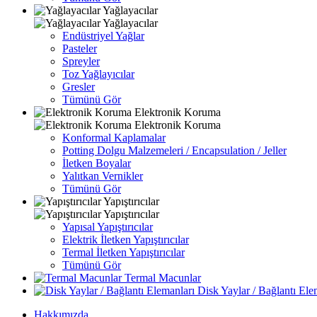
Yağlayacılar
Yağlayacılar
Endüstriyel Yağlar
Pasteler
Spreyler
Toz Yağlayıcılar
Gresler
Tümünü Gör
Elektronik Koruma
Elektronik Koruma
Konformal Kaplamalar
Potting Dolgu Malzemeleri / Encapsulation / Jeller
İletken Boyalar
Yalıtkan Vernikler
Tümünü Gör
Yapıştırıcılar
Yapıştırıcılar
Yapısal Yapıştırıcılar
Elektrik İletken Yapıştırıcılar
Termal İletken Yapıştırıcılar
Tümünü Gör
Termal Macunlar
Disk Yaylar / Bağlantı Ele
Hakkımızda