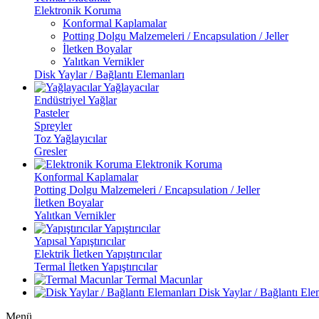
Elektronik Koruma
Konformal Kaplamalar
Potting Dolgu Malzemeleri / Encapsulation / Jeller
İletken Boyalar
Yalıtkan Vernikler
Disk Yaylar / Bağlantı Elemanları
Yağlayacılar
Endüstriyel Yağlar
Pasteler
Spreyler
Toz Yağlayıcılar
Gresler
Elektronik Koruma
Konformal Kaplamalar
Potting Dolgu Malzemeleri / Encapsulation / Jeller
İletken Boyalar
Yalıtkan Vernikler
Yapıştırıcılar
Yapısal Yapıştırıcılar
Elektrik İletken Yapıştırıcılar
Termal İletken Yapıştırıcılar
Termal Macunlar
Disk Yaylar / Bağlantı Ele
Menü