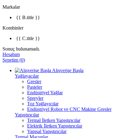
Markalar
{{ B.title }}
Kombinler
{{ C.title }}
Sonuç bulunamadı.
Hesabım
Sepetim
(
0
)
Alışverişe Başla
Yağlayacılar
Gresler
Pasteler
Endüstriyel Yağlar
Spreyler
Toz Yağlayıcılar
Endüstriyel Robot ve CNC Makine Gresler
Yapıştırıcılar
Termal İletken Yapıştırıcılar
Elektrik İletken Yapıştırıcılar
Yapısal Yapıştırıcılar
Termal Macunlar