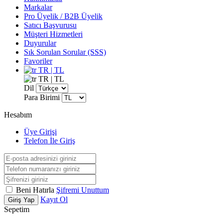
Markalar
Pro Üyelik / B2B Üyelik
Satıcı Başvurusu
Müşteri Hizmetleri
Duyurular
Sık Sorulan Sorular (SSS)
Favoriler
TR | TL
TR | TL
Dil
Para Birimi
Hesabım
Üye Girişi
Telefon İle Giriş
Beni Hatırla
Şifremi Unuttum
Kayıt Ol
Giriş Yap
Sepetim