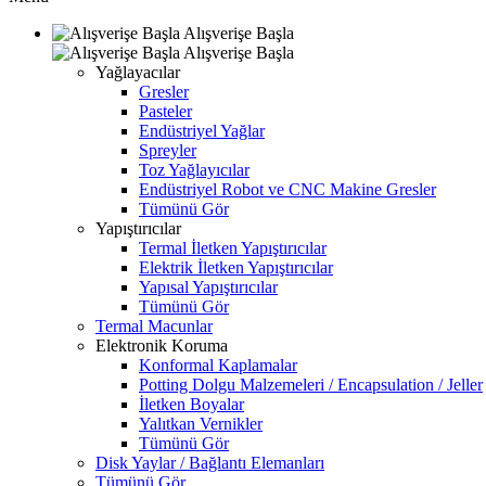
Alışverişe Başla
Alışverişe Başla
Yağlayacılar
Gresler
Pasteler
Endüstriyel Yağlar
Spreyler
Toz Yağlayıcılar
Endüstriyel Robot ve CNC Makine Gresler
Tümünü Gör
Yapıştırıcılar
Termal İletken Yapıştırıcılar
Elektrik İletken Yapıştırıcılar
Yapısal Yapıştırıcılar
Tümünü Gör
Termal Macunlar
Elektronik Koruma
Konformal Kaplamalar
Potting Dolgu Malzemeleri / Encapsulation / Jeller
İletken Boyalar
Yalıtkan Vernikler
Tümünü Gör
Disk Yaylar / Bağlantı Elemanları
Tümünü Gör