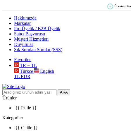
Ücretsiz K
✓
Hakkımızda
Markalar
Pro Üyelik / B2B Üyelik
Satıcı Başvurusu
Müşteri Hizmetleri
Duyurular
Sık Sorulan Sorular (SSS)
Favoriler
TR − TL
Türkçe
English
TL
EUR
ARA
Ürünler
{{ P.title }}
Kategoriler
{{ C.title }}