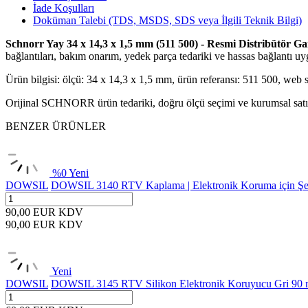
İade Koşulları
Doküman Talebi (TDS, MSDS, SDS veya İlgili Teknik Bilgi)
Schnorr Yay 34 x 14,3 x 1,5 mm (511 500) - Resmi Distribütör Gar
bağlantıları, bakım onarım, yedek parça tedariki ve hassas bağlantı uyg
Ürün bilgisi: ölçü: 34 x 14,3 x 1,5 mm, ürün referansı: 511 500, web
Orijinal SCHNORR ürün tedariki, doğru ölçü seçimi ve kurumsal satın 
BENZER ÜRÜNLER
%
0
Yeni
DOWSIL
DOWSIL 3140 RTV Kaplama | Elektronik Koruma için Şef
90,00
EUR
KDV
90,00
EUR
KDV
Yeni
DOWSIL
DOWSIL 3145 RTV Silikon Elektronik Koruyucu Gri 90 m