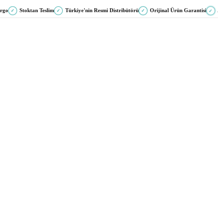
argo
Stoktan Teslim
Türkiye'nin Resmi Distribütörü
Orijinal Ürün Garantisi
✓
✓
✓
✓