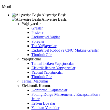
Menü
Alışverişe Başla
Alışverişe Başla
Yağlayacılar
Gresler
Pasteler
Endüstriyel Yağlar
Spreyler
Toz Yağlayıcılar
Endüstriyel Robot ve CNC Makine Gresler
Tümünü Gör
Yapıştırıcılar
Termal İletken Yapıştırıcılar
Elektrik İletken Yapıştırıcılar
Yapısal Yapıştırıcılar
Tümünü Gör
Termal Macunlar
Elektronik Koruma
Konformal Kaplamalar
Potting Dolgu Malzemeleri / Encapsulation /
Jeller
İletken Boyalar
Yalıtkan Vernikler