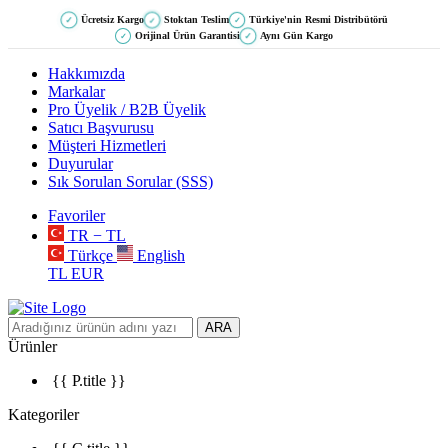
Ücretsiz Kargo
Stoktan Teslim
Türkiye'nin Resmi Distribütörü
✓
✓
✓
Orijinal Ürün Garantisi
Aynı Gün Kargo
✓
✓
Hakkımızda
Markalar
Pro Üyelik / B2B Üyelik
Satıcı Başvurusu
Müşteri Hizmetleri
Duyurular
Sık Sorulan Sorular (SSS)
Favoriler
TR − TL
Türkçe
English
TL
EUR
ARA
Ürünler
{{ P.title }}
Kategoriler