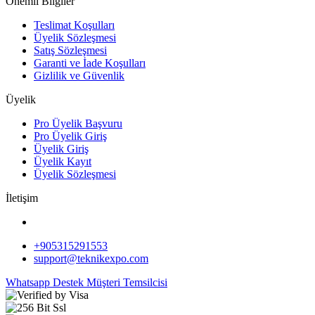
Önemli Bilgiler
Teslimat Koşulları
Üyelik Sözleşmesi
Satış Sözleşmesi
Garanti ve İade Koşulları
Gizlilik ve Güvenlik
Üyelik
Pro Üyelik Başvuru
Pro Üyelik Giriş
Üyelik Giriş
Üyelik Kayıt
Üyelik Sözleşmesi
İletişim
+905315291553
support@teknikexpo.com
Whatsapp Destek
Müşteri Temsilcisi