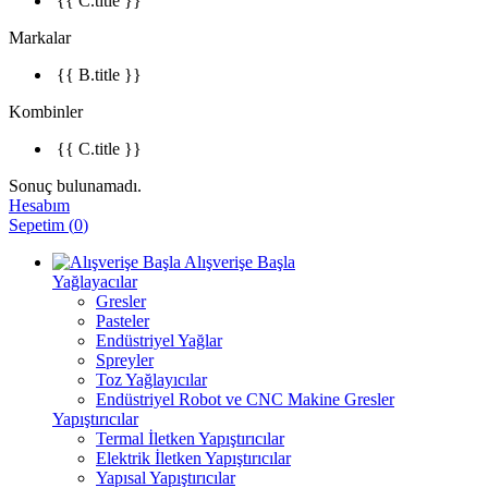
{{ C.title }}
Markalar
{{ B.title }}
Kombinler
{{ C.title }}
Sonuç bulunamadı.
Hesabım
Sepetim
(
0
)
Alışverişe Başla
Yağlayacılar
Gresler
Pasteler
Endüstriyel Yağlar
Spreyler
Toz Yağlayıcılar
Endüstriyel Robot ve CNC Makine Gresler
Yapıştırıcılar
Termal İletken Yapıştırıcılar
Elektrik İletken Yapıştırıcılar
Yapısal Yapıştırıcılar