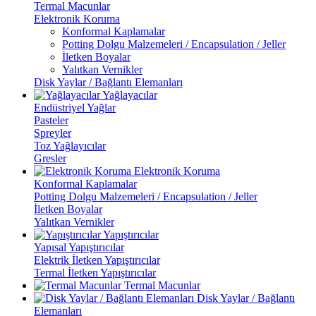
Termal Macunlar
Elektronik Koruma
Konformal Kaplamalar
Potting Dolgu Malzemeleri / Encapsulation / Jeller
İletken Boyalar
Yalıtkan Vernikler
Disk Yaylar / Bağlantı Elemanları
Yağlayacılar
Endüstriyel Yağlar
Pasteler
Spreyler
Toz Yağlayıcılar
Gresler
Elektronik Koruma
Konformal Kaplamalar
Potting Dolgu Malzemeleri / Encapsulation / Jeller
İletken Boyalar
Yalıtkan Vernikler
Yapıştırıcılar
Yapısal Yapıştırıcılar
Elektrik İletken Yapıştırıcılar
Termal İletken Yapıştırıcılar
Termal Macunlar
Disk Yaylar / Bağlantı
Elemanları