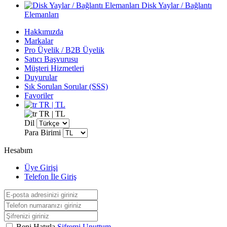
Disk Yaylar / Bağlantı
Elemanları
Hakkımızda
Markalar
Pro Üyelik / B2B Üyelik
Satıcı Başvurusu
Müşteri Hizmetleri
Duyurular
Sık Sorulan Sorular (SSS)
Favoriler
TR | TL
TR | TL
Dil
Para Birimi
Hesabım
Üye Girişi
Telefon İle Giriş
Beni Hatırla
Şifremi Unuttum