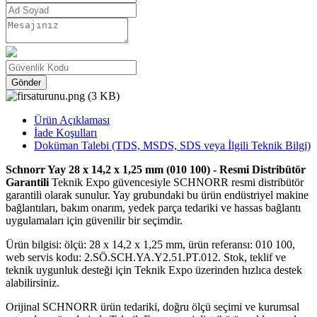
Gönder
Ürün Açıklaması
İade Koşulları
Doküman Talebi (TDS, MSDS, SDS veya İlgili Teknik Bilgi)
Schnorr Yay 28 x 14,2 x 1,25 mm (010 100) - Resmi Distribütör
Garantili
Teknik Expo güvencesiyle SCHNORR resmi distribütör
garantili olarak sunulur. Yay grubundaki bu ürün endüstriyel makine
bağlantıları, bakım onarım, yedek parça tedariki ve hassas bağlantı
uygulamaları için güvenilir bir seçimdir.
Ürün bilgisi: ölçü: 28 x 14,2 x 1,25 mm, ürün referansı: 010 100,
web servis kodu: 2.SÖ.SCH.YA.Y2.51.PT.012. Stok, teklif ve
teknik uygunluk desteği için Teknik Expo üzerinden hızlıca destek
alabilirsiniz.
Orijinal SCHNORR ürün tedariki, doğru ölçü seçimi ve kurumsal