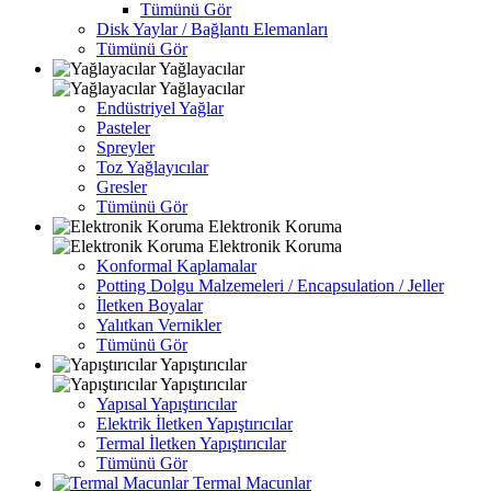
Tümünü Gör
Disk Yaylar / Bağlantı Elemanları
Tümünü Gör
Yağlayacılar
Yağlayacılar
Endüstriyel Yağlar
Pasteler
Spreyler
Toz Yağlayıcılar
Gresler
Tümünü Gör
Elektronik Koruma
Elektronik Koruma
Konformal Kaplamalar
Potting Dolgu Malzemeleri / Encapsulation / Jeller
İletken Boyalar
Yalıtkan Vernikler
Tümünü Gör
Yapıştırıcılar
Yapıştırıcılar
Yapısal Yapıştırıcılar
Elektrik İletken Yapıştırıcılar
Termal İletken Yapıştırıcılar
Tümünü Gör
Termal Macunlar