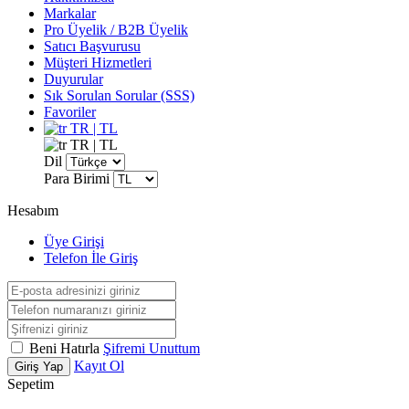
Markalar
Pro Üyelik / B2B Üyelik
Satıcı Başvurusu
Müşteri Hizmetleri
Duyurular
Sık Sorulan Sorular (SSS)
Favoriler
TR | TL
TR | TL
Dil
Para Birimi
Hesabım
Üye Girişi
Telefon İle Giriş
Beni Hatırla
Şifremi Unuttum
Kayıt Ol
Giriş Yap
Sepetim