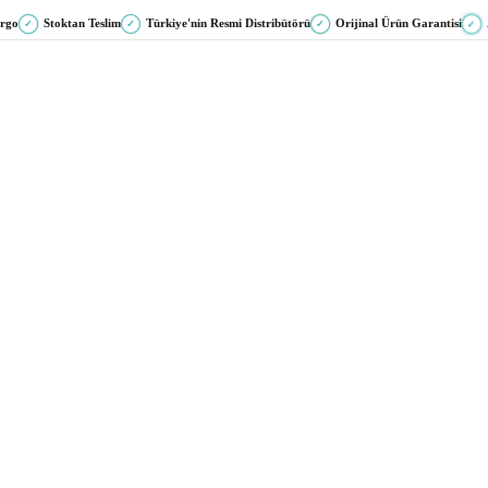
argo
Stoktan Teslim
Türkiye'nin Resmi Distribütörü
Orijinal Ürün Garantisi
✓
✓
✓
✓