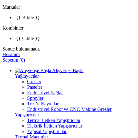
Markalar
{{ B.title }}
Kombinler
{{ C.title }}
Sonuç bulunamadı.
Hesabım
Sepetim
(
0
)
Alışverişe Başla
Yağlayacılar
Gresler
Pasteler
Endüstriyel Yağlar
Spreyler
Toz Yağlayıcılar
Endüstriyel Robot ve CNC Makine Gresler
Yapıştırıcılar
Termal İletken Yapıştırıcılar
Elektrik İletken Yapıştırıcılar
Yapısal Yapıştırıcılar
Termal Macunlar