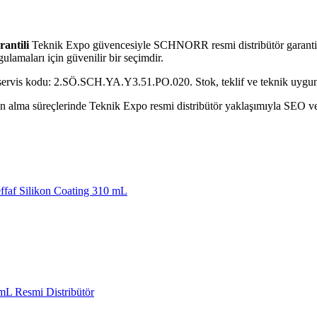
antili
Teknik Expo güvencesiyle SCHNORR resmi distribütör garantili
ulamaları için güvenilir bir seçimdir.
servis kodu: 2.SÖ.SCH.YA.Y3.51.PO.020. Stok, teklif ve teknik uygunlu
alma süreçlerinde Teknik Expo resmi distribütör yaklaşımıyla SEO ve GE
faf Silikon Coating 310 mL
L Resmi Distribütör