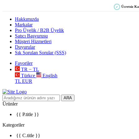
Ücretsiz K
✓
Hakkımızda
Markalar
Pro Üyelik / B2B Üyelik
Satıcı Başvurusu
Müşteri Hizmetleri
Duyurular
Sık Sorulan Sorular (SSS)
Favoriler
TR − TL
Türkçe
English
TL
EUR
ARA
Ürünler
{{ P.title }}
Kategoriler
{{ C.title }}