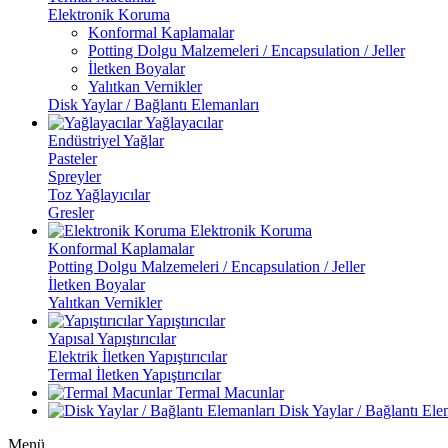
Elektronik Koruma
Konformal Kaplamalar
Potting Dolgu Malzemeleri / Encapsulation / Jeller
İletken Boyalar
Yalıtkan Vernikler
Disk Yaylar / Bağlantı Elemanları
Yağlayacılar
Endüstriyel Yağlar
Pasteler
Spreyler
Toz Yağlayıcılar
Gresler
Elektronik Koruma
Konformal Kaplamalar
Potting Dolgu Malzemeleri / Encapsulation / Jeller
İletken Boyalar
Yalıtkan Vernikler
Yapıştırıcılar
Yapısal Yapıştırıcılar
Elektrik İletken Yapıştırıcılar
Termal İletken Yapıştırıcılar
Termal Macunlar
Disk Yaylar / Bağlantı Ele
Menü