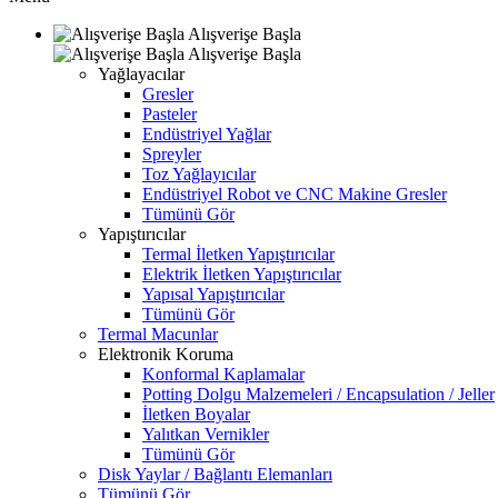
Alışverişe Başla
Alışverişe Başla
Yağlayacılar
Gresler
Pasteler
Endüstriyel Yağlar
Spreyler
Toz Yağlayıcılar
Endüstriyel Robot ve CNC Makine Gresler
Tümünü Gör
Yapıştırıcılar
Termal İletken Yapıştırıcılar
Elektrik İletken Yapıştırıcılar
Yapısal Yapıştırıcılar
Tümünü Gör
Termal Macunlar
Elektronik Koruma
Konformal Kaplamalar
Potting Dolgu Malzemeleri / Encapsulation / Jeller
İletken Boyalar
Yalıtkan Vernikler
Tümünü Gör
Disk Yaylar / Bağlantı Elemanları
Tümünü Gör