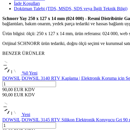
İade Koşulları
Doküman Talebi (TDS, MSDS, SDS veya İlgili Teknik Bilgi)
Schnorr Yay 250 x 127 x 14 mm (024 000) - Resmi Distribütör Gar
bağlantıları, bakım onarım, yedek parça tedariki ve hassas bağlantı uyg
Ürün bilgisi: ölçü: 250 x 127 x 14 mm, ürün referansı: 024 000, web 
Orijinal SCHNORR ürün tedariki, doğru ölçü seçimi ve kurumsal satın 
BENZER ÜRÜNLER
%
0
Yeni
DOWSIL
DOWSIL 3140 RTV Kaplama | Elektronik Koruma için Şef
90,00
EUR
KDV
90,00
EUR
KDV
Yeni
DOWSIL
DOWSIL 3145 RTV Silikon Elektronik Koruyucu Gri 90 m