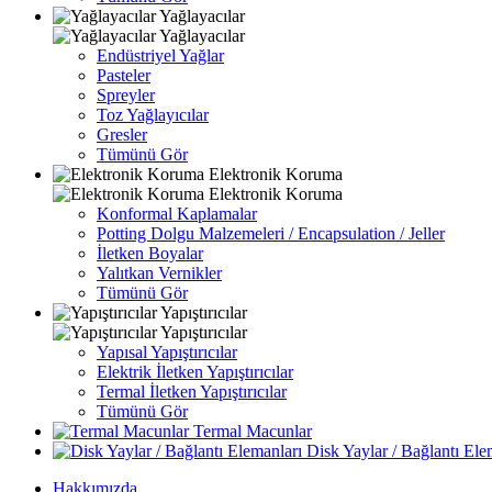
Yağlayacılar
Yağlayacılar
Endüstriyel Yağlar
Pasteler
Spreyler
Toz Yağlayıcılar
Gresler
Tümünü Gör
Elektronik Koruma
Elektronik Koruma
Konformal Kaplamalar
Potting Dolgu Malzemeleri / Encapsulation / Jeller
İletken Boyalar
Yalıtkan Vernikler
Tümünü Gör
Yapıştırıcılar
Yapıştırıcılar
Yapısal Yapıştırıcılar
Elektrik İletken Yapıştırıcılar
Termal İletken Yapıştırıcılar
Tümünü Gör
Termal Macunlar
Disk Yaylar / Bağlantı Ele
Hakkımızda