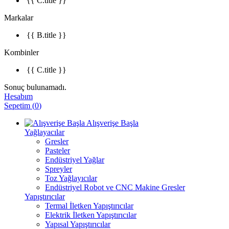
{{ C.title }}
Markalar
{{ B.title }}
Kombinler
{{ C.title }}
Sonuç bulunamadı.
Hesabım
Sepetim
(
0
)
Alışverişe Başla
Yağlayacılar
Gresler
Pasteler
Endüstriyel Yağlar
Spreyler
Toz Yağlayıcılar
Endüstriyel Robot ve CNC Makine Gresler
Yapıştırıcılar
Termal İletken Yapıştırıcılar
Elektrik İletken Yapıştırıcılar
Yapısal Yapıştırıcılar