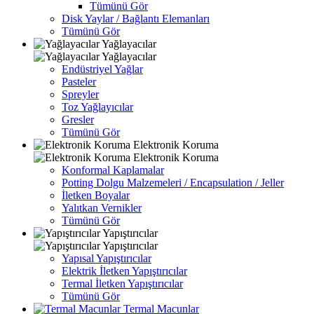
Tümünü Gör
Disk Yaylar / Bağlantı Elemanları
Tümünü Gör
Yağlayacılar
Yağlayacılar
Endüstriyel Yağlar
Pasteler
Spreyler
Toz Yağlayıcılar
Gresler
Tümünü Gör
Elektronik Koruma
Elektronik Koruma
Konformal Kaplamalar
Potting Dolgu Malzemeleri / Encapsulation / Jeller
İletken Boyalar
Yalıtkan Vernikler
Tümünü Gör
Yapıştırıcılar
Yapıştırıcılar
Yapısal Yapıştırıcılar
Elektrik İletken Yapıştırıcılar
Termal İletken Yapıştırıcılar
Tümünü Gör
Termal Macunlar