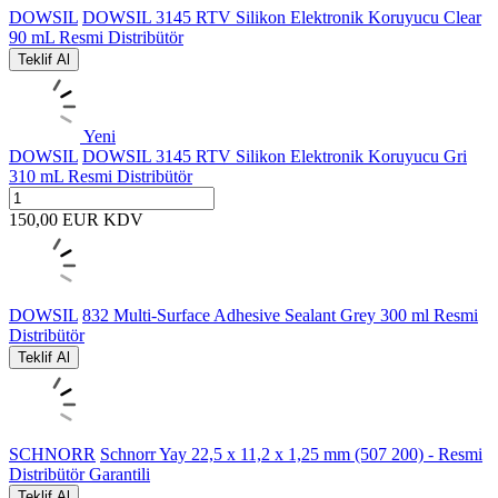
DOWSIL
DOWSIL 3145 RTV Silikon Elektronik Koruyucu Clear
90 mL Resmi Distribütör
Teklif Al
Yeni
DOWSIL
DOWSIL 3145 RTV Silikon Elektronik Koruyucu Gri
310 mL Resmi Distribütör
150,00
EUR
KDV
DOWSIL
832 Multi-Surface Adhesive Sealant Grey 300 ml Resmi
Distribütör
Teklif Al
SCHNORR
Schnorr Yay 22,5 x 11,2 x 1,25 mm (507 200) - Resmi
Distribütör Garantili
Teklif Al