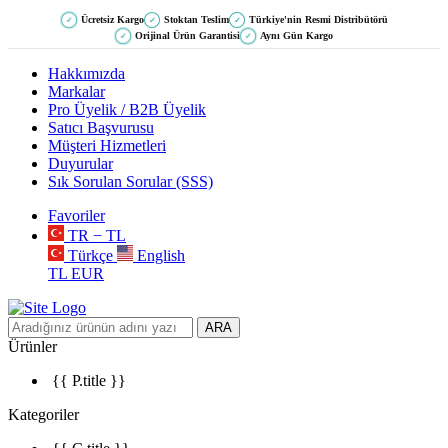
Ücretsiz Kargo
Stoktan Teslim
Türkiye'nin Resmi Distribütörü
✓
✓
✓
Orijinal Ürün Garantisi
Aynı Gün Kargo
✓
✓
Hakkımızda
Markalar
Pro Üyelik / B2B Üyelik
Satıcı Başvurusu
Müşteri Hizmetleri
Duyurular
Sık Sorulan Sorular (SSS)
Favoriler
TR − TL
Türkçe
English
TL
EUR
ARA
Ürünler
{{ P.title }}
Kategoriler