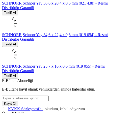
SCHNORR
Schnorr Yay 36,6 x 20,4 x 0,5 mm (021 438) - Resmi
Distribütör Garantili
Teklif Al
SCHNORR
Schnorr Yay 34,6 x 22,4 x 0,6 mm (019 054) - Resmi
Distribütör Garantili
Teklif Al
SCHNORR
Schnorr Yay 25,7 x 16 x 0,6 mm (019 055) - Resmi
Distribütör Garantili
Teklif Al
E-Bülten Aboneliği
E-Bültene kayıt olarak yeniliklerden anında haberdar olun.
Kayıt Ol
KVKK Sözleşmesi'ni
, okudum, kabul ediyorum.