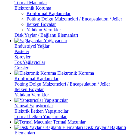
Termal Macunlar
Elektronik Koruma
Konformal Kaplamalar
Potting Dolgu Malzemeleri / Encapsulation / Jeller
İletken Boyalar
Yalıtkan Vernikler
Disk Yaylar / Bağlantı Elemanları
Yağlayacılar
Endüstriyel Yağlar
Pasteler
Spreyler
Toz Yağlayıcılar
Gresler
Elektronik Koruma
Konformal Kaplamalar
Potting Dolgu Malzemeleri / Encapsulation / Jeller
İletken Boyalar
Yalıtkan Vernikler
Yapıştırıcılar
Yapısal Yapıştırıcılar
Elektrik İletken Yapıştırıcılar
Termal İletken Yapıştırıcılar
Termal Macunlar
Disk Yaylar / Bağlantı
Elemanları