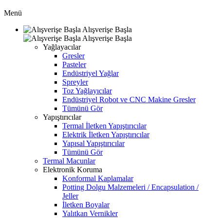
Menü
Alışverişe Başla
Alışverişe Başla
Yağlayacılar
Gresler
Pasteler
Endüstriyel Yağlar
Spreyler
Toz Yağlayıcılar
Endüstriyel Robot ve CNC Makine Gresler
Tümünü Gör
Yapıştırıcılar
Termal İletken Yapıştırıcılar
Elektrik İletken Yapıştırıcılar
Yapısal Yapıştırıcılar
Tümünü Gör
Termal Macunlar
Elektronik Koruma
Konformal Kaplamalar
Potting Dolgu Malzemeleri / Encapsulation /
Jeller
İletken Boyalar
Yalıtkan Vernikler