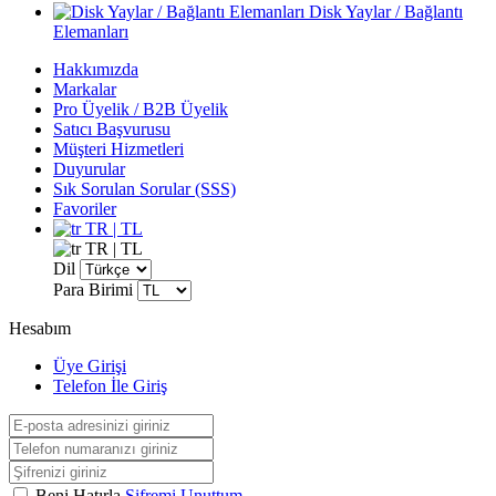
Disk Yaylar / Bağlantı
Elemanları
Hakkımızda
Markalar
Pro Üyelik / B2B Üyelik
Satıcı Başvurusu
Müşteri Hizmetleri
Duyurular
Sık Sorulan Sorular (SSS)
Favoriler
TR | TL
TR | TL
Dil
Para Birimi
Hesabım
Üye Girişi
Telefon İle Giriş
Beni Hatırla
Şifremi Unuttum