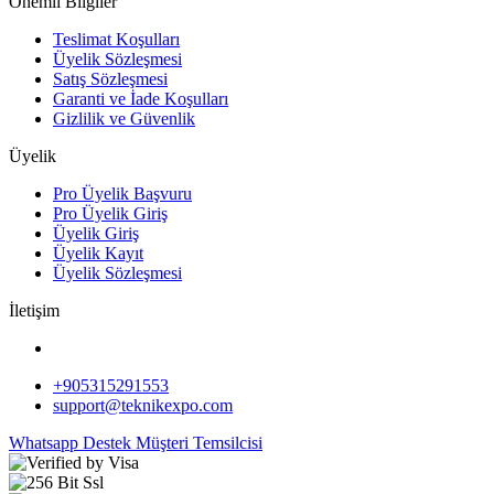
Önemli Bilgiler
Teslimat Koşulları
Üyelik Sözleşmesi
Satış Sözleşmesi
Garanti ve İade Koşulları
Gizlilik ve Güvenlik
Üyelik
Pro Üyelik Başvuru
Pro Üyelik Giriş
Üyelik Giriş
Üyelik Kayıt
Üyelik Sözleşmesi
İletişim
+905315291553
support@teknikexpo.com
Whatsapp Destek
Müşteri Temsilcisi