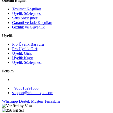
Önemli Bilgiler
Teslimat Koşulları
Üyelik Sözleşmesi
Satış Sözleşmesi
Garanti ve İade Koşulları
Gizlilik ve Güvenlik
Üyelik
Pro Üyelik Başvuru
Pro Üyelik Giriş
Üyelik Giriş
Üyelik Kayıt
Üyelik Sözleşmesi
İletişim
+905315291553
support@teknikexpo.com
Whatsapp Destek
Müşteri Temsilcisi