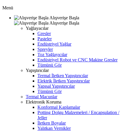
Menü
Alışverişe Başla
Alışverişe Başla
Yağlayacılar
Gresler
Pasteler
Endüstriyel Yağlar
Spreyler
Toz Yağlayıcılar
Endüstriyel Robot ve CNC Makine Gresler
Tümünü Gör
Yapıştırıcılar
Termal İletken Yapıştırıcılar
Elektrik İletken Yapıştırıcılar
Yapısal Yapıştırıcılar
Tümünü Gör
Termal Macunlar
Elektronik Koruma
Konformal Kaplamalar
Potting Dolgu Malzemeleri / Encapsulation /
Jeller
İletken Boyalar
Yalıtkan Vernikler