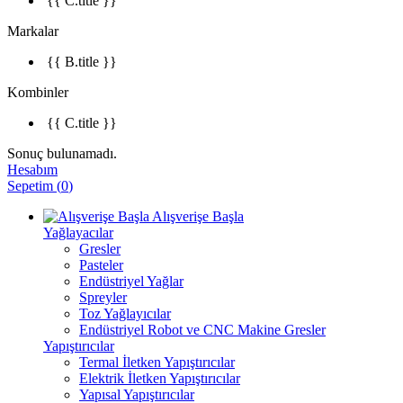
{{ C.title }}
Markalar
{{ B.title }}
Kombinler
{{ C.title }}
Sonuç bulunamadı.
Hesabım
Sepetim
(
0
)
Alışverişe Başla
Yağlayacılar
Gresler
Pasteler
Endüstriyel Yağlar
Spreyler
Toz Yağlayıcılar
Endüstriyel Robot ve CNC Makine Gresler
Yapıştırıcılar
Termal İletken Yapıştırıcılar
Elektrik İletken Yapıştırıcılar
Yapısal Yapıştırıcılar