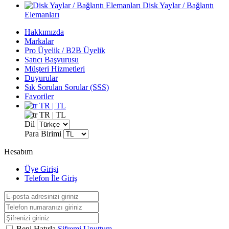
Disk Yaylar / Bağlantı
Elemanları
Hakkımızda
Markalar
Pro Üyelik / B2B Üyelik
Satıcı Başvurusu
Müşteri Hizmetleri
Duyurular
Sık Sorulan Sorular (SSS)
Favoriler
TR | TL
TR | TL
Dil
Para Birimi
Hesabım
Üye Girişi
Telefon İle Giriş
Beni Hatırla
Şifremi Unuttum