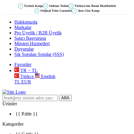
Ücretsiz Kargo
Stoktan Teslim
Türkiye'nin Resmi Distribütörü
✓
✓
✓
Orijinal Ürün Garantisi
Aynı Gün Kargo
✓
✓
Hakkımızda
Markalar
Pro Üyelik / B2B Üyelik
Satıcı Başvurusu
Müşteri Hizmetleri
Duyurular
Sık Sorulan Sorular (SSS)
Favoriler
TR − TL
Türkçe
English
TL
EUR
ARA
Ürünler
{{ P.title }}
Kategoriler