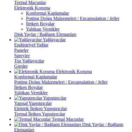
Termal Macunlar
Elektronik Koruma
Konformal Kaplamalar
Potting Dolgu Malzemeleri / Encapsulation / Jeller
İletken Boyalar
Yalıtkan Vernikler
Disk Yaylar / Bağlantı Elemanları
Yağlayacılar
Endüstriyel Yağlar
Pasteler
Spreyler
Toz Yağlayıcılar
Gresler
Elektronik Koruma
Konformal Kaplamalar
Potting Dolgu Malzemeleri / Encapsulation / Jeller
İletken Boyalar
Yalıtkan Vernikler
Yapıştırıcılar
Yapısal Yapıştırıcılar
Elektrik İletken Yapıştırıcılar
Termal İletken Yapıştırıcılar
Termal Macunlar
Disk Yaylar / Bağlantı
Elemanları