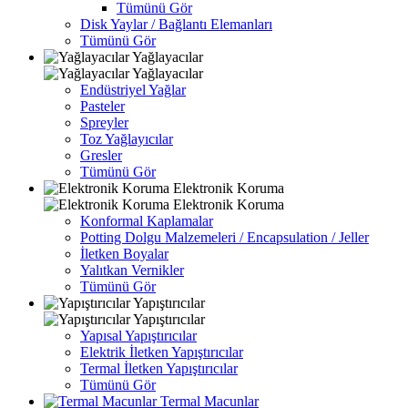
Tümünü Gör
Disk Yaylar / Bağlantı Elemanları
Tümünü Gör
Yağlayacılar
Yağlayacılar
Endüstriyel Yağlar
Pasteler
Spreyler
Toz Yağlayıcılar
Gresler
Tümünü Gör
Elektronik Koruma
Elektronik Koruma
Konformal Kaplamalar
Potting Dolgu Malzemeleri / Encapsulation / Jeller
İletken Boyalar
Yalıtkan Vernikler
Tümünü Gör
Yapıştırıcılar
Yapıştırıcılar
Yapısal Yapıştırıcılar
Elektrik İletken Yapıştırıcılar
Termal İletken Yapıştırıcılar
Tümünü Gör
Termal Macunlar