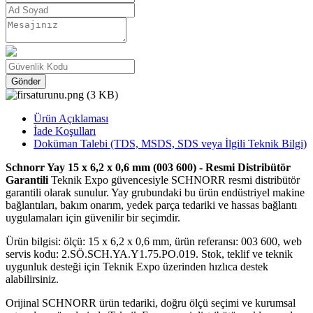
Gönder
Ürün Açıklaması
İade Koşulları
Doküman Talebi (TDS, MSDS, SDS veya İlgili Teknik Bilgi)
Schnorr Yay 15 x 6,2 x 0,6 mm (003 600) - Resmi Distribütör
Garantili
Teknik Expo güvencesiyle SCHNORR resmi distribütör
garantili olarak sunulur. Yay grubundaki bu ürün endüstriyel makine
bağlantıları, bakım onarım, yedek parça tedariki ve hassas bağlantı
uygulamaları için güvenilir bir seçimdir.
Ürün bilgisi: ölçü: 15 x 6,2 x 0,6 mm, ürün referansı: 003 600, web
servis kodu: 2.SÖ.SCH.YA.Y1.75.PO.019. Stok, teklif ve teknik
uygunluk desteği için Teknik Expo üzerinden hızlıca destek
alabilirsiniz.
Orijinal SCHNORR ürün tedariki, doğru ölçü seçimi ve kurumsal