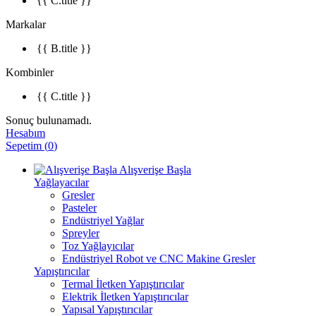
{{ C.title }}
Markalar
{{ B.title }}
Kombinler
{{ C.title }}
Sonuç bulunamadı.
Hesabım
Sepetim
(
0
)
Alışverişe Başla
Yağlayacılar
Gresler
Pasteler
Endüstriyel Yağlar
Spreyler
Toz Yağlayıcılar
Endüstriyel Robot ve CNC Makine Gresler
Yapıştırıcılar
Termal İletken Yapıştırıcılar
Elektrik İletken Yapıştırıcılar
Yapısal Yapıştırıcılar