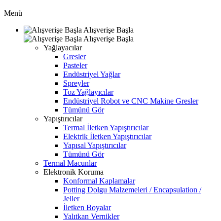
Menü
Alışverişe Başla
Alışverişe Başla
Yağlayacılar
Gresler
Pasteler
Endüstriyel Yağlar
Spreyler
Toz Yağlayıcılar
Endüstriyel Robot ve CNC Makine Gresler
Tümünü Gör
Yapıştırıcılar
Termal İletken Yapıştırıcılar
Elektrik İletken Yapıştırıcılar
Yapısal Yapıştırıcılar
Tümünü Gör
Termal Macunlar
Elektronik Koruma
Konformal Kaplamalar
Potting Dolgu Malzemeleri / Encapsulation /
Jeller
İletken Boyalar
Yalıtkan Vernikler