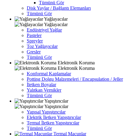
Tümünü Gör
Disk Yaylar / Bağlantı Elemanları
Tümünü Gör
Yağlayacılar
Yağlayacılar
Endüstriyel Yağlar
Pasteler
Spreyler
Toz Yağlayıcılar
Gresler
Tümünü Gör
Elektronik Koruma
Elektronik Koruma
Konformal Kaplamalar
Potting Dolgu Malzemeleri / Encapsulation / Jeller
İletken Boyalar
Yalıtkan Vernikler
Tümünü Gör
Yapıştırıcılar
Yapıştırıcılar
Yapısal Yapıştırıcılar
Elektrik İletken Yapıştırıcılar
Termal İletken Yapıştırıcılar
Tümünü Gör
Termal Macunlar