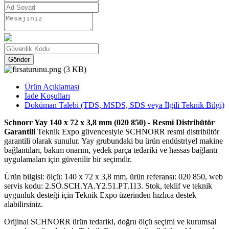
Gönder
Ürün Açıklaması
İade Koşulları
Doküman Talebi (TDS, MSDS, SDS veya İlgili Teknik Bilgi)
Schnorr Yay 140 x 72 x 3,8 mm (020 850) - Resmi Distribütör
Garantili
Teknik Expo güvencesiyle SCHNORR resmi distribütör
garantili olarak sunulur. Yay grubundaki bu ürün endüstriyel makine
bağlantıları, bakım onarım, yedek parça tedariki ve hassas bağlantı
uygulamaları için güvenilir bir seçimdir.
Ürün bilgisi: ölçü: 140 x 72 x 3,8 mm, ürün referansı: 020 850, web
servis kodu: 2.SÖ.SCH.YA.Y2.51.PT.113. Stok, teklif ve teknik
uygunluk desteği için Teknik Expo üzerinden hızlıca destek
alabilirsiniz.
Orijinal SCHNORR ürün tedariki, doğru ölçü seçimi ve kurumsal