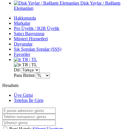
Disk Yaylar / Bağlantı
Elemanları
Hakkımızda
Markalar
Pro Üyelik / B2B Üyelik
Satıcı Başvurusu
Müşteri Hizmetleri
Duyurular
Sık Sorulan Sorular (SSS)
Favoriler
TR | TL
TR | TL
Dil
Para Birimi
Hesabım
Üye Girişi
Telefon İle Giriş
Beni Hatırla
Şifremi Unuttum