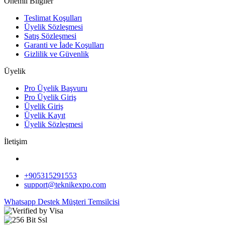
Önemli Bilgiler
Teslimat Koşulları
Üyelik Sözleşmesi
Satış Sözleşmesi
Garanti ve İade Koşulları
Gizlilik ve Güvenlik
Üyelik
Pro Üyelik Başvuru
Pro Üyelik Giriş
Üyelik Giriş
Üyelik Kayıt
Üyelik Sözleşmesi
İletişim
+905315291553
support@teknikexpo.com
Whatsapp Destek
Müşteri Temsilcisi