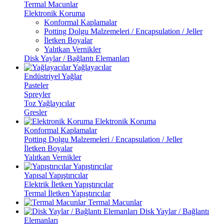
Termal Macunlar
Elektronik Koruma
Konformal Kaplamalar
Potting Dolgu Malzemeleri / Encapsulation / Jeller
İletken Boyalar
Yalıtkan Vernikler
Disk Yaylar / Bağlantı Elemanları
Yağlayacılar
Endüstriyel Yağlar
Pasteler
Spreyler
Toz Yağlayıcılar
Gresler
Elektronik Koruma
Konformal Kaplamalar
Potting Dolgu Malzemeleri / Encapsulation / Jeller
İletken Boyalar
Yalıtkan Vernikler
Yapıştırıcılar
Yapısal Yapıştırıcılar
Elektrik İletken Yapıştırıcılar
Termal İletken Yapıştırıcılar
Termal Macunlar
Disk Yaylar / Bağlantı
Elemanları