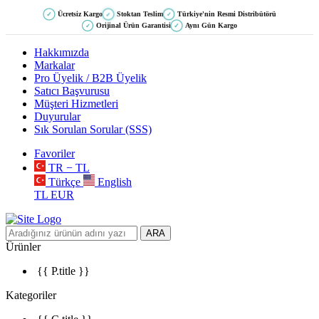
Ücretsiz Kargo
Stoktan Teslim
Türkiye'nin Resmi Distribütörü
✓
✓
✓
Orijinal Ürün Garantisi
Aynı Gün Kargo
✓
✓
Hakkımızda
Markalar
Pro Üyelik / B2B Üyelik
Satıcı Başvurusu
Müşteri Hizmetleri
Duyurular
Sık Sorulan Sorular (SSS)
Favoriler
TR − TL
Türkçe
English
TL
EUR
ARA
Ürünler
{{ P.title }}
Kategoriler