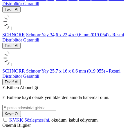
Distribütör Garantili
Teklif Al
SCHNORR
Schnorr Yay 34,6 x 22,4 x 0,6 mm (019 054) - Resmi
Distribütör Garantili
Teklif Al
SCHNORR
Schnorr Yay 25,7 x 16 x 0,6 mm (019 055) - Resmi
Distribütör Garantili
Teklif Al
E-Bülten Aboneliği
E-Bültene kayıt olarak yeniliklerden anında haberdar olun.
Kayıt Ol
KVKK Sözleşmesi'ni
, okudum, kabul ediyorum.
Önemli Bilgiler