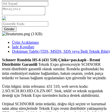
Gönder
Ürün Açıklaması
İade Koşulları
Doküman Talebi (TDS, MSDS, SDS veya İlgili Teknik Bilgi)
Schnorr Rondela HS-6 (431 510) Çinko+pas.kaplı - Resmi
Distribütör Garantili
Teknik Expo güvencesiyle SCHNORR
resmi distribütör garantili olarak sunulur. Rondela grubundaki bu
ürün endüstriyel makine bağlantıları, bakım onarım, yedek parça
tedariki ve hassas bağlantı uygulamaları için güvenilir bir seçimdir.
Ürün bilgisi: ürün referansı: 431 510, web servis kodu:
2.SÖ.SCH.RO.HD.C6.ZN.007. Stok, teklif ve teknik uygunluk
desteği için Teknik Expo üzerinden hızlıca destek alabilirsiniz.
Orijinal SCHNORR ürün tedariki, doğru ölçü seçimi ve kurumsal
satın alma süreçlerinde Teknik Expo resmi distribütör yaklaşımıyla