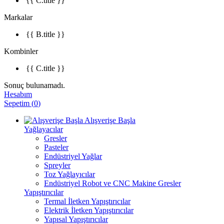
{{ C.title }}
Markalar
{{ B.title }}
Kombinler
{{ C.title }}
Sonuç bulunamadı.
Hesabım
Sepetim
(
0
)
Alışverişe Başla
Yağlayacılar
Gresler
Pasteler
Endüstriyel Yağlar
Spreyler
Toz Yağlayıcılar
Endüstriyel Robot ve CNC Makine Gresler
Yapıştırıcılar
Termal İletken Yapıştırıcılar
Elektrik İletken Yapıştırıcılar
Yapısal Yapıştırıcılar