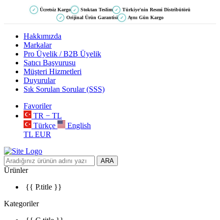
Ücretsiz Kargo
Stoktan Teslim
Türkiye'nin Resmi Distribütörü
✓
✓
✓
Orijinal Ürün Garantisi
Aynı Gün Kargo
✓
✓
Hakkımızda
Markalar
Pro Üyelik / B2B Üyelik
Satıcı Başvurusu
Müşteri Hizmetleri
Duyurular
Sık Sorulan Sorular (SSS)
Favoriler
TR − TL
Türkçe
English
TL
EUR
ARA
Ürünler
{{ P.title }}
Kategoriler