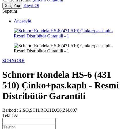
Kayıt Ol
Giriş Yap
Sepetim
Anasayfa
SCHNORR
Schnorr Rondela HS-6 (431
510) Çinko+pas.kaplı - Resmi
Distribütör Garantili
Barkod :
2.SO.SCH.RO.HD.C6.ZN.007
Teklif Al