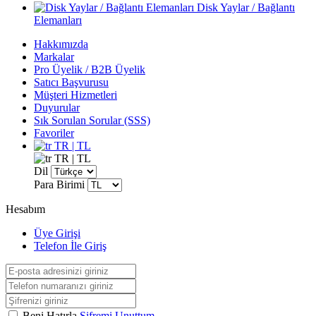
Disk Yaylar / Bağlantı
Elemanları
Hakkımızda
Markalar
Pro Üyelik / B2B Üyelik
Satıcı Başvurusu
Müşteri Hizmetleri
Duyurular
Sık Sorulan Sorular (SSS)
Favoriler
TR | TL
TR | TL
Dil
Para Birimi
Hesabım
Üye Girişi
Telefon İle Giriş
Beni Hatırla
Şifremi Unuttum