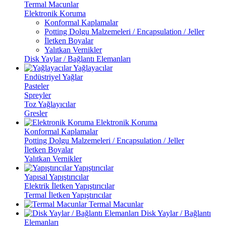
Termal Macunlar
Elektronik Koruma
Konformal Kaplamalar
Potting Dolgu Malzemeleri / Encapsulation / Jeller
İletken Boyalar
Yalıtkan Vernikler
Disk Yaylar / Bağlantı Elemanları
Yağlayacılar
Endüstriyel Yağlar
Pasteler
Spreyler
Toz Yağlayıcılar
Gresler
Elektronik Koruma
Konformal Kaplamalar
Potting Dolgu Malzemeleri / Encapsulation / Jeller
İletken Boyalar
Yalıtkan Vernikler
Yapıştırıcılar
Yapısal Yapıştırıcılar
Elektrik İletken Yapıştırıcılar
Termal İletken Yapıştırıcılar
Termal Macunlar
Disk Yaylar / Bağlantı
Elemanları