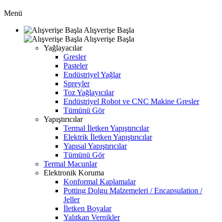
Menü
Alışverişe Başla
Alışverişe Başla
Yağlayacılar
Gresler
Pasteler
Endüstriyel Yağlar
Spreyler
Toz Yağlayıcılar
Endüstriyel Robot ve CNC Makine Gresler
Tümünü Gör
Yapıştırıcılar
Termal İletken Yapıştırıcılar
Elektrik İletken Yapıştırıcılar
Yapısal Yapıştırıcılar
Tümünü Gör
Termal Macunlar
Elektronik Koruma
Konformal Kaplamalar
Potting Dolgu Malzemeleri / Encapsulation /
Jeller
İletken Boyalar
Yalıtkan Vernikler