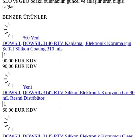
SEO ve GEO odaklı bulunabilir, güncel ve anlaşılır ürün bilgisi
sağlar.
BENZER ÜRÜNLER
%
0
Yeni
DOWSIL
DOWSIL 3140 RTV Kaplama | Elektronik Koruma için
Şeffaf Silikon Coating 310 mL
90,00
EUR
KDV
90,00
EUR
KDV
Yeni
DOWSIL
DOWSIL 3145 RTV Silikon Elektronik Koruyucu Gri 90
mL Resmi Distribütör
60,00
EUR
KDV
DOWSIL
DOWSIL 3145 RTV Silikon Elektronik Koruyucu Clear