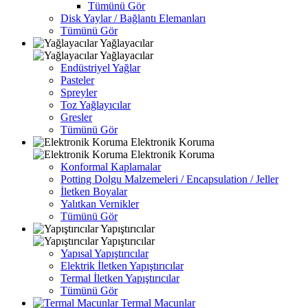
Tümünü Gör
Disk Yaylar / Bağlantı Elemanları
Tümünü Gör
Yağlayacılar
Yağlayacılar
Endüstriyel Yağlar
Pasteler
Spreyler
Toz Yağlayıcılar
Gresler
Tümünü Gör
Elektronik Koruma
Elektronik Koruma
Konformal Kaplamalar
Potting Dolgu Malzemeleri / Encapsulation / Jeller
İletken Boyalar
Yalıtkan Vernikler
Tümünü Gör
Yapıştırıcılar
Yapıştırıcılar
Yapısal Yapıştırıcılar
Elektrik İletken Yapıştırıcılar
Termal İletken Yapıştırıcılar
Tümünü Gör
Termal Macunlar