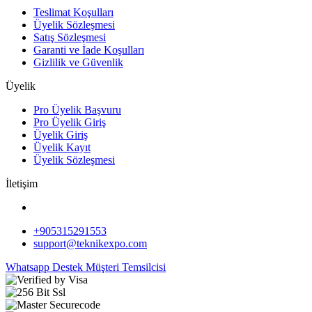
Teslimat Koşulları
Üyelik Sözleşmesi
Satış Sözleşmesi
Garanti ve İade Koşulları
Gizlilik ve Güvenlik
Üyelik
Pro Üyelik Başvuru
Pro Üyelik Giriş
Üyelik Giriş
Üyelik Kayıt
Üyelik Sözleşmesi
İletişim
+905315291553
support@teknikexpo.com
Whatsapp Destek
Müşteri Temsilcisi